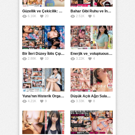
Güzellik ve Çekicilik: Bir İşyeri Kadininin Hikayesi
Bahar Gibi Ruhu ve İncelikle Doldurmak
6.16K
20
2.51K
6
Bir İleri Düzey İblis Çıplak Teslimat Görevlisi, İnce Bedeni ve Şeytani Becerileriyle Sizi Sürekli BoşaltacakMDBK
Enerjik ve_voluptuous Üniversite Kızının H Kupa Büyüklüğündeki Göğüsleri ve Çılgın Orgazmı
2.88K
10
3.22K
4
Yuna’nın Histerik Orgazmı: Genç Kızın Savage Hareketlerle Ulaştığı Şiddetli Coşkuları
Düşük Açılı Ağzı Sulama Teknikleri ve AGMX İlişkisi
4.21K
9
3.33K
8