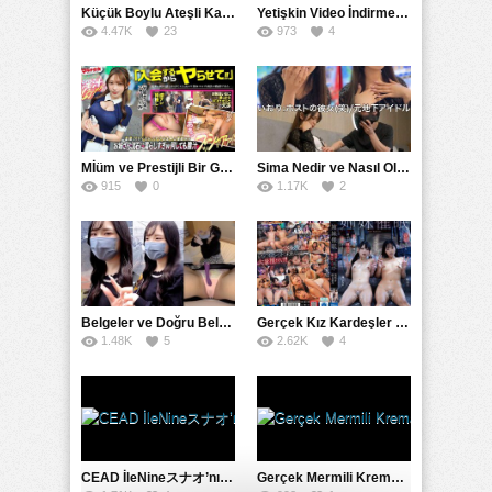
Küçük Boylu Ateşli Karakter: Nandinin Hassas Uçuklu Memeleri ve Sahneleri
Yetişkin Video İndirme Siteleri Grubu: Şefkatli Patron ve Sekreterin Aşk Hikayesi: Prestijli Bir Son
4.47K
23
973
4
Mİüm ve Prestijli Bir Gecenin Sırları: Gizemli Bir Kadın ve Mükemmel Bir Macera
Sima Nedir ve Nasıl Oluşur
915
0
1.17K
2
Belgeler ve Doğru Belgelendirmede DOCS’in Önemi
Gerçek Kız Kardeşler hipnoz ve zihin kontrolü altında liebe阴茎 için yalvaran kızlar: Mısakı Nemıne Mına Hınano
1.48K
5
2.62K
4
CEAD İleNineスナオ’nın Çılgın ve Seksüel Dünyası: Büyük Kalçalar ve Çılgın İlişkiler
Gerçek Mermili Kremalı Pasta Büyük Dağıtımı, Ben Herkesin Özel Placesine Hizmet Eden En Üst Düzey Erotik Ürünler Günün Fırsatı