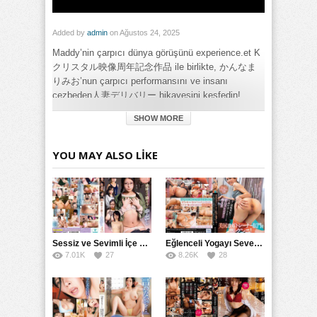
Added by
admin
on Ağustos 24, 2025
Maddy’nin çarpıcı dünya görüşünü experience.et K
クリスタル映像周年記念作品 ile birlikte, かんなま
りみお’nun çarpıcı performansını ve insanı
cezbeden人妻デリバリー hikayesini keşfedin!
SHOW MORE
Category:
Büyük Meme
,
Fantezi
,
Full HD
,
Genel
,
Götten
,
Milf
,
Zorla
Tags:
YOU MAY ALSO LIKE
MAD MÜNİCİPLİTE'Nİ ÜNLÜ DEİLİVRİ KADINLARI: Kristal
Yıl Dönümü Özel Yapımı izle
,
MAD MÜNİCİPLİTE'Nİ ÜNLÜ
DEİLİVRİ KADINLARI: Kristal Yıl Dönümü Özel Yapımı türkçe
altyazılı izle
Sessiz ve Sevimli İçe Dönükler İçin Kremalı Pastalar: 后藤えmi ve KTRA’nın Özel Tarifesi
Eğlenceli Yogayı Seven Bir Kadınla Seks Deneyimi
7.01K
27
8.26K
28