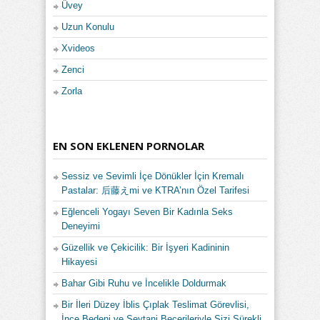
Üvey
Uzun Konulu
Xvideos
Zenci
Zorla
EN SON EKLENEN PORNOLAR
Sessiz ve Sevimli İçe Dönükler İçin Kremalı
Pastalar: 后藤えmi ve KTRA’nın Özel Tarifesi
Eğlenceli Yogayı Seven Bir Kadınla Seks
Deneyimi
Güzellik ve Çekicilik: Bir İşyeri Kadininin
Hikayesi
Bahar Gibi Ruhu ve İncelikle Doldurmak
Bir İleri Düzey İblis Çıplak Teslimat Görevlisi,
İnce Bedeni ve Şeytani Becerileriyle Sizi Sürekli