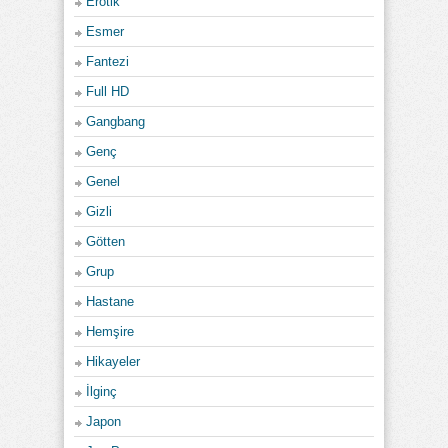
Erotik
Esmer
Fantezi
Full HD
Gangbang
Genç
Genel
Gizli
Götten
Grup
Hastane
Hemşire
Hikayeler
İlginç
Japon