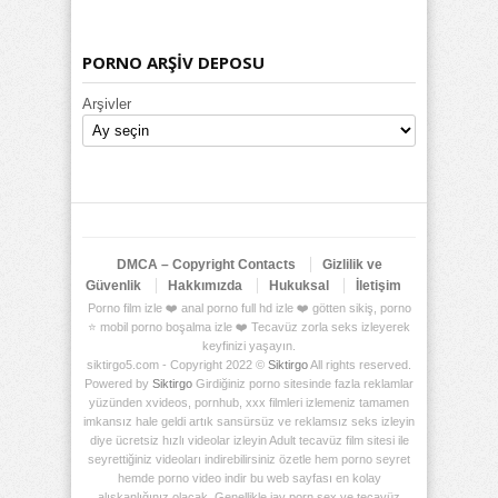
PORNO ARŞİV DEPOSU
Arşivler
DMCA – Copyright Contacts
Gizlilik ve
Güvenlik
Hakkımızda
Hukuksal
İletişim
Porno film izle ❤️ anal porno full hd izle ❤️ götten sikiş, porno
⭐ mobil porno boşalma izle ❤️ Tecavüz zorla seks izleyerek
keyfinizi yaşayın.
siktirgo5.com - Copyright 2022 ©
Siktirgo
All rights reserved.
Powered by
Siktirgo
Girdiğiniz porno sitesinde fazla reklamlar
yüzünden xvideos, pornhub, xxx filmleri izlemeniz tamamen
imkansız hale geldi artık sansürsüz ve reklamsız seks izleyin
diye ücretsiz hızlı videolar izleyin Adult tecavüz film sitesi ile
seyrettiğiniz videoları indirebilirsiniz özetle hem porno seyret
hemde porno video indir bu web sayfası en kolay
alışkanlığınız olacak. Genellikle jav porn sex ve tecavüz