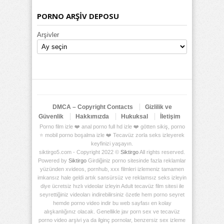
PORNO ARŞİV DEPOSU
Arşivler
DMCA – Copyright Contacts
Gizlilik ve
Güvenlik
Hakkımızda
Hukuksal
İletişim
Porno film izle ❤️ anal porno full hd izle ❤️ götten sikiş, porno
⭐ mobil porno boşalma izle ❤️ Tecavüz zorla seks izleyerek
keyfinizi yaşayın.
siktirgo5.com - Copyright 2022 ©
Siktirgo
All rights reserved.
Powered by
Siktirgo
Girdiğiniz porno sitesinde fazla reklamlar
yüzünden xvideos, pornhub, xxx filmleri izlemeniz tamamen
imkansız hale geldi artık sansürsüz ve reklamsız seks izleyin
diye ücretsiz hızlı videolar izleyin Adult tecavüz film sitesi ile
seyrettiğiniz videoları indirebilirsiniz özetle hem porno seyret
hemde porno video indir bu web sayfası en kolay
alışkanlığınız olacak. Genellikle jav porn sex ve tecavüz
porno video arşivi ya da ilginç pornolar, benzersiz sex izleme