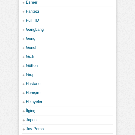
Esmer
Fantezi
Full HD
Gangbang
Genç
Genel
Gizli
Götten
Grup
Hastane
Hemşire
Hikayeler
İlginç
Japon
Jav Porno