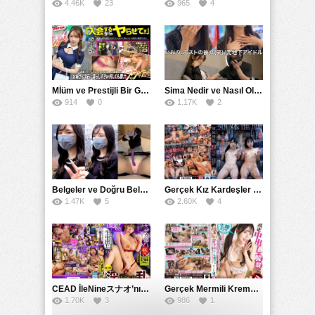
4.46K
23
965
4
Mİüm ve Prestijli Bir Gecenin Sırları: Gizemli Bir Kadın ve Mükemmel Bir Macera
Sima Nedir ve Nasıl Oluşur
914
0
1.17K
2
Belgeler ve Doğru Belgelendirmede DOCS’in Önemi
Gerçek Kız Kardeşler hipnoz ve zihin kontrolü altında liebe阴茎 için yalvaran kızlar: Mısakı Nemıne Mına Hınano
1.47K
5
2.60K
4
CEAD İleNineスナオ’nın Çılgın ve Seksüel Dünyası: Büyük Kalçalar ve Çılgın İlişkiler
Gerçek Mermili Kremalı Pasta Büyük Dağıtımı, Ben Herkesin Özel Placesine Hizmet Eden En Üst Düzey Erotik Ürünler Günün Fırsatı
1.70K
3
986
1