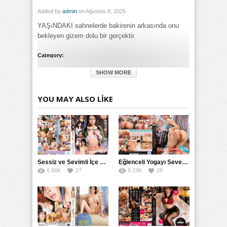
Added by
admin
on Ağustos 8, 2025
YAŞıNDAKI sahnelerde bakirenin arkasında onu
bekleyen gizem dolu bir gerçektir.
Category:
Anime
,
Asyalı
,
Full HD
,
Genel
,
Götten
,
Sert
SHOW MORE
Tags:
BAKIRE Sahne Arkasında Yaşın.ndarray! izle
,
BAKIRE Sahne
Arkasında Yaşın.ndarray! türkçe altyazılı izle
YOU MAY ALSO LIKE
Sessiz ve Sevimli İçe Dönükler İçin Kremalı Pastalar: 后藤えmi ve KTRA’nın Özel Tarifesi
Eğlenceli Yogayı Seven Bir Kadınla Seks Deneyimi
6.98K
27
8.23K
28