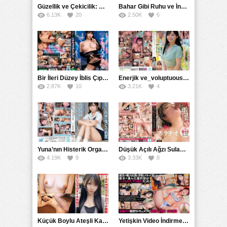
Güzellik ve Çekicilik: Bir İşyeri Kadininin Hikayesi
Bahar Gibi Ruhu ve İncelikle Doldurmak
6.13K
20
2.50K
6
Bir İleri Düzey İblis Çıplak Teslimat Görevlisi, İnce Bedeni ve Şeytani Becerileriyle Sizi Sürekli BoşaltacakMDBK
Enerjik ve_voluptuous Üniversite Kızının H Kupa Büyüklüğündeki Göğüsleri ve Çılgın Orgazmı
2.87K
10
3.21K
4
Yuna’nın Histerik Orgazmı: Genç Kızın Savage Hareketlerle Ulaştığı Şiddetli Coşkuları
Düşük Açılı Ağzı Sulama Teknikleri ve AGMX İlişkisi
4.19K
9
3.33K
8
Küçük Boylu Ateşli Karakter: Nandinin Hassas Uçuklu Memeleri ve Sahneleri
Yetişkin Video İndirme Siteleri Grubu: Şefkatli Patron ve Sekreterin Aşk Hikayesi: Prestijli Bir Son