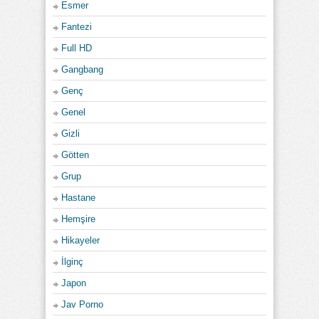
Esmer
Fantezi
Full HD
Gangbang
Genç
Genel
Gizli
Götten
Grup
Hastane
Hemşire
Hikayeler
İlginç
Japon
Jav Porno