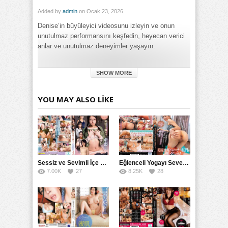
Added by
admin
on Ocak 23, 2026
Denise’in büyüleyici videosunu izleyin ve onun
unutulmaz performansını keşfedin, heyecan verici
anlar ve unutulmaz deneyimler yaşayın.
Category:
SHOW MORE
Genel
Tags:
Denise Kimdir ve Denise Hakkında Bilinmesi Gerekenler izle
,
YOU MAY ALSO LIKE
Denise Kimdir ve Denise Hakkında Bilinmesi Gerekenler
porno izle
,
Denise Kimdir ve Denise Hakkında Bilinmesi
Gerekenler türkçe altyazılı izle
Sessiz ve Sevimli İçe Dönükler İçin Kremalı Pastalar: 后藤えmi ve KTRA’nın Özel Tarifesi
Eğlenceli Yogayı Seven Bir Kadınla Seks Deneyimi
7.00K
27
8.25K
28