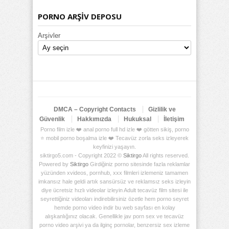
PORNO ARŞİV DEPOSU
Arşivler
DMCA – Copyright Contacts
Gizlilik ve
Güvenlik
Hakkımızda
Hukuksal
İletişim
Porno film izle ❤️ anal porno full hd izle ❤️ götten sikiş, porno
⭐ mobil porno boşalma izle ❤️ Tecavüz zorla seks izleyerek
keyfinizi yaşayın.
siktirgo5.com - Copyright 2022 ©
Siktirgo
All rights reserved.
Powered by
Siktirgo
Girdiğiniz porno sitesinde fazla reklamlar
yüzünden xvideos, pornhub, xxx filmleri izlemeniz tamamen
imkansız hale geldi artık sansürsüz ve reklamsız seks izleyin
diye ücretsiz hızlı videolar izleyin Adult tecavüz film sitesi ile
seyrettiğiniz videoları indirebilirsiniz özetle hem porno seyret
hemde porno video indir bu web sayfası en kolay
alışkanlığınız olacak. Genellikle jav porn sex ve tecavüz
porno video arşivi ya da ilginç pornolar, benzersiz sex izleme