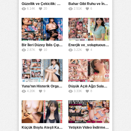
Güzellik ve Çekicilik: Bir İşyeri Kadininin Hikayesi
Bahar Gibi Ruhu ve İncelikle Doldurmak
6.14K
20
2.51K
6
Bir İleri Düzey İblis Çıplak Teslimat Görevlisi, İnce Bedeni ve Şeytani Becerileriyle Sizi Sürekli BoşaltacakMDBK
Enerjik ve_voluptuous Üniversite Kızının H Kupa Büyüklüğündeki Göğüsleri ve Çılgın Orgazmı
2.87K
10
3.22K
4
Yuna’nın Histerik Orgazmı: Genç Kızın Savage Hareketlerle Ulaştığı Şiddetli Coşkuları
Düşük Açılı Ağzı Sulama Teknikleri ve AGMX İlişkisi
4.20K
9
3.33K
8
Küçük Boylu Ateşli Karakter: Nandinin Hassas Uçuklu Memeleri ve Sahneleri
Yetişkin Video İndirme Siteleri Grubu: Şefkatli Patron ve Sekreterin Aşk Hikayesi: Prestijli Bir Son