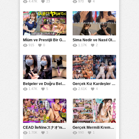
4.47K
23
970
4
Mİüm ve Prestijli Bir Gecenin Sırları: Gizemli Bir Kadın ve Mükemmel Bir Macera
Sima Nedir ve Nasıl Oluşur
915
0
1.17K
2
Belgeler ve Doğru Belgelendirmede DOCS’in Önemi
Gerçek Kız Kardeşler hipnoz ve zihin kontrolü altında liebe阴茎 için yalvaran kızlar: Mısakı Nemıne Mına Hınano
1.47K
5
2.61K
4
CEAD İleNineスナオ’nın Çılgın ve Seksüel Dünyası: Büyük Kalçalar ve Çılgın İlişkiler
Gerçek Mermili Kremalı Pasta Büyük Dağıtımı, Ben Herkesin Özel Placesine Hizmet Eden En Üst Düzey Erotik Ürünler Günün Fırsatı
1.70K
3
990
1