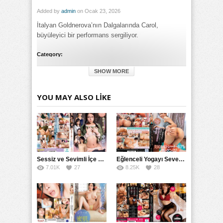
Added by
admin
on Ocak 23, 2026
İtalyan Goldnerova’nın Dalgalarında Carol,
büyüleyici bir performans sergiliyor.
Category:
Genel
SHOW MORE
Tags:
İtalyan Dalgalarında Goldnerova ve Carol izle
,
İtalyan
Dalgalarında Goldnerova ve Carol porno izle
,
İtalyan
YOU MAY ALSO LIKE
Dalgalarında Goldnerova ve Carol türkçe altyazılı izle
Sessiz ve Sevimli İçe Dönükler İçin Kremalı Pastalar: 后藤えmi ve KTRA’nın Özel Tarifesi
Eğlenceli Yogayı Seven Bir Kadınla Seks Deneyimi
7.01K
27
8.25K
28