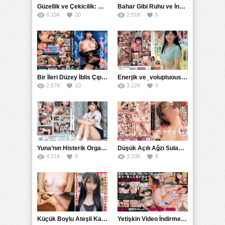
Güzellik ve Çekicilik: Bir İşyeri Kadininin Hikayesi
Bahar Gibi Ruhu ve İncelikle Doldurmak
6.15K
20
2.51K
6
Bir İleri Düzey İblis Çıplak Teslimat Görevlisi, İnce Bedeni ve Şeytani Becerileriyle Sizi Sürekli BoşaltacakMDBK
Enerjik ve_voluptuous Üniversite Kızının H Kupa Büyüklüğündeki Göğüsleri ve Çılgın Orgazmı
2.87K
10
3.22K
4
Yuna’nın Histerik Orgazmı: Genç Kızın Savage Hareketlerle Ulaştığı Şiddetli Coşkuları
Düşük Açılı Ağzı Sulama Teknikleri ve AGMX İlişkisi
4.21K
9
3.33K
8
Küçük Boylu Ateşli Karakter: Nandinin Hassas Uçuklu Memeleri ve Sahneleri
Yetişkin Video İndirme Siteleri Grubu: Şefkatli Patron ve Sekreterin Aşk Hikayesi: Prestijli Bir Son