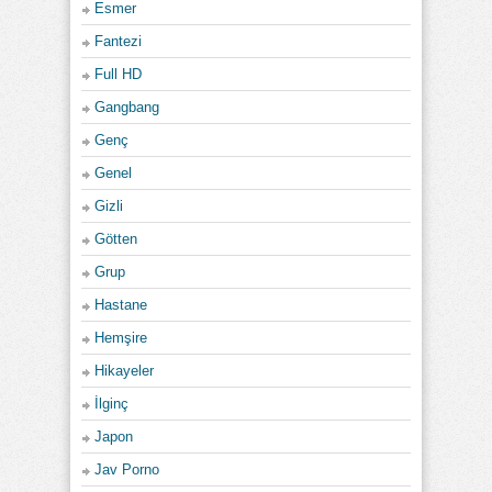
Esmer
Fantezi
Full HD
Gangbang
Genç
Genel
Gizli
Götten
Grup
Hastane
Hemşire
Hikayeler
İlginç
Japon
Jav Porno