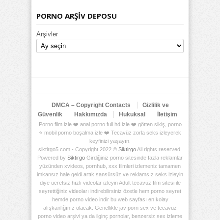
PORNO ARŞİV DEPOSU
Arşivler
DMCA – Copyright Contacts
Gizlilik ve
Güvenlik
Hakkımızda
Hukuksal
İletişim
Porno film izle ❤️ anal porno full hd izle ❤️ götten sikiş, porno
⭐ mobil porno boşalma izle ❤️ Tecavüz zorla seks izleyerek
keyfinizi yaşayın.
siktirgo5.com - Copyright 2022 ©
Siktirgo
All rights reserved.
Powered by
Siktirgo
Girdiğiniz porno sitesinde fazla reklamlar
yüzünden xvideos, pornhub, xxx filmleri izlemeniz tamamen
imkansız hale geldi artık sansürsüz ve reklamsız seks izleyin
diye ücretsiz hızlı videolar izleyin Adult tecavüz film sitesi ile
seyrettiğiniz videoları indirebilirsiniz özetle hem porno seyret
hemde porno video indir bu web sayfası en kolay
alışkanlığınız olacak. Genellikle jav porn sex ve tecavüz
porno video arşivi ya da ilginç pornolar, benzersiz sex izleme