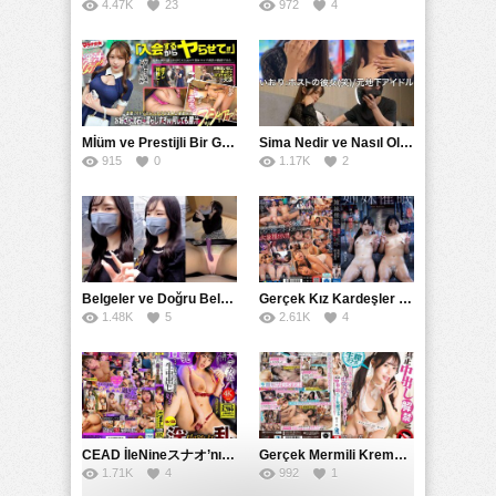
4.47K
23
972
4
Mİüm ve Prestijli Bir Gecenin Sırları: Gizemli Bir Kadın ve Mükemmel Bir Macera
Sima Nedir ve Nasıl Oluşur
915
0
1.17K
2
Belgeler ve Doğru Belgelendirmede DOCS’in Önemi
Gerçek Kız Kardeşler hipnoz ve zihin kontrolü altında liebe阴茎 için yalvaran kızlar: Mısakı Nemıne Mına Hınano
1.48K
5
2.61K
4
CEAD İleNineスナオ’nın Çılgın ve Seksüel Dünyası: Büyük Kalçalar ve Çılgın İlişkiler
Gerçek Mermili Kremalı Pasta Büyük Dağıtımı, Ben Herkesin Özel Placesine Hizmet Eden En Üst Düzey Erotik Ürünler Günün Fırsatı
1.71K
4
992
1