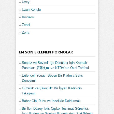
Üvey
Uzun Konulu
Xvideos
Zenci
Zorla
EN SON EKLENEN PORNOLAR
Sessiz ve Sevimli İçe Dönükler İçin Kremalı
Pastalar: 后藤えmi ve KTRA’nın Özel Tarifesi
Eğlenceli Yogayı Seven Bir Kadınla Seks
Deneyimi
Güzellik ve Çekicilik: Bir İşyeri Kadininin
Hikayesi
Bahar Gibi Ruhu ve İncelikle Doldurmak
Bir İleri Düzey İblis Çıplak Teslimat Görevlisi,
İnce Bedeni ve Şeytani Becerileriyle Sizi Sürekli