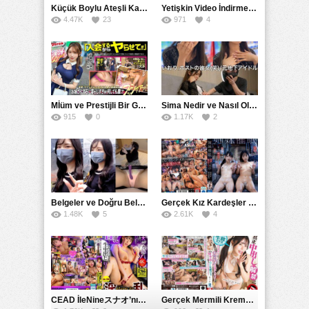
Küçük Boylu Ateşli Karakter: Nandinin Hassas Uçuklu Memeleri ve Sahneleri
Yetişkin Video İndirme Siteleri Grubu: Şefkatli Patron ve Sekreterin Aşk Hikayesi: Prestijli Bir Son
4.47K
23
971
4
Mİüm ve Prestijli Bir Gecenin Sırları: Gizemli Bir Kadın ve Mükemmel Bir Macera
Sima Nedir ve Nasıl Oluşur
915
0
1.17K
2
Belgeler ve Doğru Belgelendirmede DOCS’in Önemi
Gerçek Kız Kardeşler hipnoz ve zihin kontrolü altında liebe阴茎 için yalvaran kızlar: Mısakı Nemıne Mına Hınano
1.48K
5
2.61K
4
CEAD İleNineスナオ’nın Çılgın ve Seksüel Dünyası: Büyük Kalçalar ve Çılgın İlişkiler
Gerçek Mermili Kremalı Pasta Büyük Dağıtımı, Ben Herkesin Özel Placesine Hizmet Eden En Üst Düzey Erotik Ürünler Günün Fırsatı