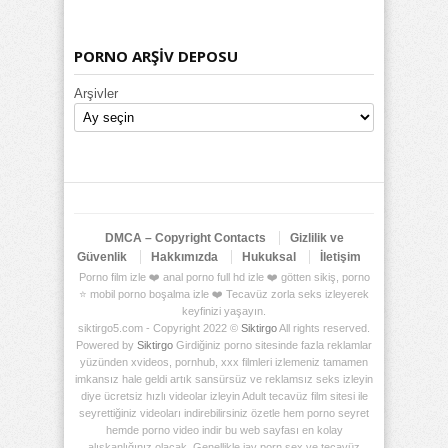
PORNO ARŞİV DEPOSU
Arşivler
DMCA – Copyright Contacts
Gizlilik ve
Güvenlik
Hakkımızda
Hukuksal
İletişim
Porno film izle ❤️ anal porno full hd izle ❤️ götten sikiş, porno
⭐ mobil porno boşalma izle ❤️ Tecavüz zorla seks izleyerek
keyfinizi yaşayın.
siktirgo5.com - Copyright 2022 ©
Siktirgo
All rights reserved.
Powered by
Siktirgo
Girdiğiniz porno sitesinde fazla reklamlar
yüzünden xvideos, pornhub, xxx filmleri izlemeniz tamamen
imkansız hale geldi artık sansürsüz ve reklamsız seks izleyin
diye ücretsiz hızlı videolar izleyin Adult tecavüz film sitesi ile
seyrettiğiniz videoları indirebilirsiniz özetle hem porno seyret
hemde porno video indir bu web sayfası en kolay
alışkanlığınız olacak. Genellikle jav porn sex ve tecavüz