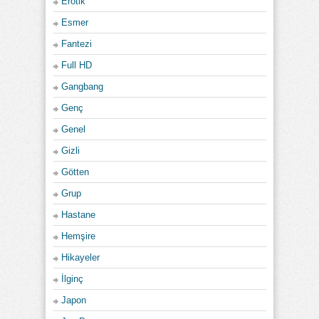
Erotik
Esmer
Fantezi
Full HD
Gangbang
Genç
Genel
Gizli
Götten
Grup
Hastane
Hemşire
Hikayeler
İlginç
Japon