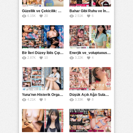
Güzellik ve Çekicilik: Bir İşyeri Kadininin Hikayesi
Bahar Gibi Ruhu ve İncelikle Doldurmak
6.15K
20
2.51K
6
Bir İleri Düzey İblis Çıplak Teslimat Görevlisi, İnce Bedeni ve Şeytani Becerileriyle Sizi Sürekli BoşaltacakMDBK
Enerjik ve_voluptuous Üniversite Kızının H Kupa Büyüklüğündeki Göğüsleri ve Çılgın Orgazmı
2.87K
10
3.22K
4
Yuna’nın Histerik Orgazmı: Genç Kızın Savage Hareketlerle Ulaştığı Şiddetli Coşkuları
Düşük Açılı Ağzı Sulama Teknikleri ve AGMX İlişkisi
4.21K
9
3.33K
8