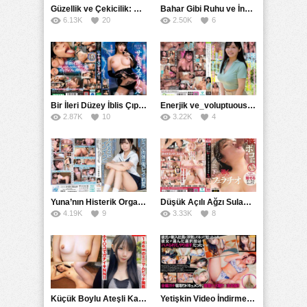
Güzellik ve Çekicilik: Bir İşyeri Kadininin Hikayesi
Bahar Gibi Ruhu ve İncelikle Doldurmak
6.13K
20
2.50K
6
Bir İleri Düzey İblis Çıplak Teslimat Görevlisi, İnce Bedeni ve Şeytani Becerileriyle Sizi Sürekli BoşaltacakMDBK
Enerjik ve_voluptuous Üniversite Kızının H Kupa Büyüklüğündeki Göğüsleri ve Çılgın Orgazmı
2.87K
10
3.22K
4
Yuna’nın Histerik Orgazmı: Genç Kızın Savage Hareketlerle Ulaştığı Şiddetli Coşkuları
Düşük Açılı Ağzı Sulama Teknikleri ve AGMX İlişkisi
4.19K
9
3.33K
8
Küçük Boylu Ateşli Karakter: Nandinin Hassas Uçuklu Memeleri ve Sahneleri
Yetişkin Video İndirme Siteleri Grubu: Şefkatli Patron ve Sekreterin Aşk Hikayesi: Prestijli Bir Son