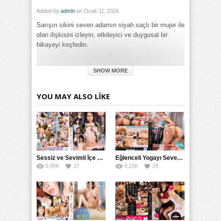
Added by
admin
on Ocak 11, 2026
Sarışın sikini seven adamın siyah saçlı bir mujer ile
olan ilişkisini izleyin, etkileyici ve duygusal bir
hikayeyi keşfedin.
Category:
SHOW MORE
Genel
Tags:
Sarışın Adamın Siyah Sikini Seviyor izle
,
Sarışın Adamın
YOU MAY ALSO LIKE
Siyah Sikini Seviyor porno izle
,
Sarışın Adamın Siyah Sikini
Seviyor türkçe altyazılı izle
Sessiz ve Sevimli İçe Dönükler İçin Kremalı Pastalar: 后藤えmi ve KTRA’nın Özel Tarifesi
Eğlenceli Yogayı Seven Bir Kadınla Seks Deneyimi
6.98K
27
8.23K
28