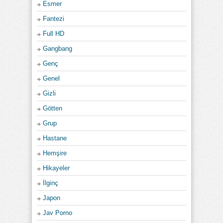
Esmer
Fantezi
Full HD
Gangbang
Genç
Genel
Gizli
Götten
Grup
Hastane
Hemşire
Hikayeler
İlginç
Japon
Jav Porno