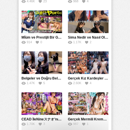
4.46K
23
968
4
Mİüm ve Prestijli Bir Gecenin Sırları: Gizemli Bir Kadın ve Mükemmel Bir Macera
Sima Nedir ve Nasıl Oluşur
914
0
1.17K
2
Belgeler ve Doğru Belgelendirmede DOCS’in Önemi
Gerçek Kız Kardeşler hipnoz ve zihin kontrolü altında liebe阴茎 için yalvaran kızlar: Mısakı Nemıne Mına Hınano
1.47K
5
2.60K
4
CEAD İleNineスナオ’nın Çılgın ve Seksüel Dünyası: Büyük Kalçalar ve Çılgın İlişkiler
Gerçek Mermili Kremalı Pasta Büyük Dağıtımı, Ben Herkesin Özel Placesine Hizmet Eden En Üst Düzey Erotik Ürünler Günün Fırsatı
1.70K
3
987
1