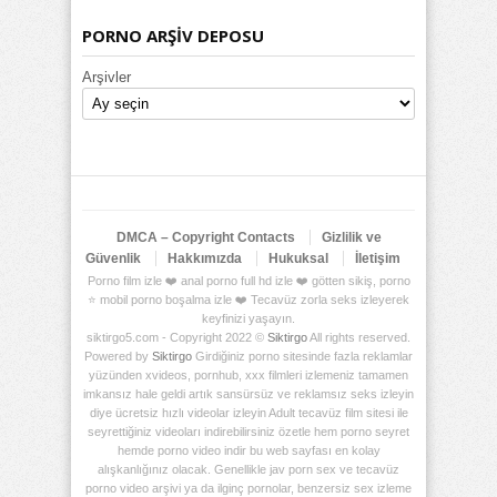
PORNO ARŞİV DEPOSU
Arşivler
DMCA – Copyright Contacts
Gizlilik ve
Güvenlik
Hakkımızda
Hukuksal
İletişim
Porno film izle ❤️ anal porno full hd izle ❤️ götten sikiş, porno
⭐ mobil porno boşalma izle ❤️ Tecavüz zorla seks izleyerek
keyfinizi yaşayın.
siktirgo5.com - Copyright 2022 ©
Siktirgo
All rights reserved.
Powered by
Siktirgo
Girdiğiniz porno sitesinde fazla reklamlar
yüzünden xvideos, pornhub, xxx filmleri izlemeniz tamamen
imkansız hale geldi artık sansürsüz ve reklamsız seks izleyin
diye ücretsiz hızlı videolar izleyin Adult tecavüz film sitesi ile
seyrettiğiniz videoları indirebilirsiniz özetle hem porno seyret
hemde porno video indir bu web sayfası en kolay
alışkanlığınız olacak. Genellikle jav porn sex ve tecavüz
porno video arşivi ya da ilginç pornolar, benzersiz sex izleme