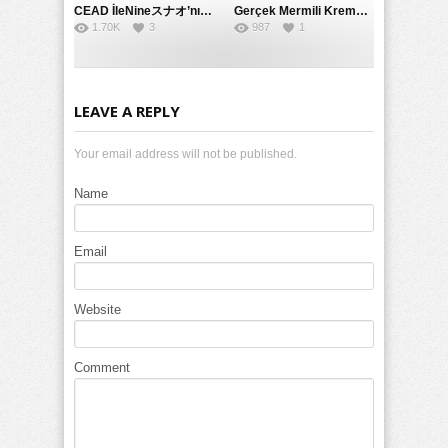
CEAD İleNineスナオ’nın Çılgın ve Seksüel Dünyası: Büyük Kalçalar ve Çılgın İlişkiler
Gerçek Mermili Kremalı Pasta Büyük Dağıtımı, Ben Herkesin Özel Placesine Hizmet Eden En Üst Düzey Erotik Ürünler Günün Fırsatı
1.70K
3
987
1
LEAVE A REPLY
Your email address will not be published.
Name
Email
Website
Comment