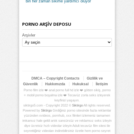
biri her zaman sikime yardımcı oluyor
PORNO ARŞİV DEPOSU
Arşivler
DMCA – Copyright Contacts
Gizlilik ve
Güvenlik
Hakkımızda
Hukuksal
İletişim
Porno film izle ❤️ anal porno full hd izle ❤️ götten sikiş, porno
⭐ mobil porno boşalma izle ❤️ Tecavüz zorla seks izleyerek
keyfinizi yaşayın.
siktirgo5.com - Copyright 2022 ©
Siktirgo
All rights reserved.
Powered by
Siktirgo
Girdiğiniz porno sitesinde fazla reklamlar
yüzünden xvideos, pornhub, xxx filmleri izlemeniz tamamen
imkansız hale geldi artık sansürsüz ve reklamsız seks izleyin
diye ücretsiz hızlı videolar izleyin Adult tecavüz film sitesi ile
seyrettiğiniz videoları indirebilirsiniz özetle hem porno seyret