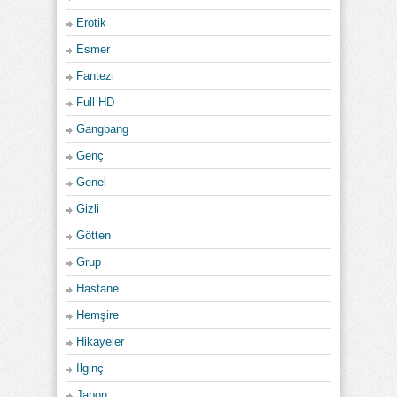
Erotik
Esmer
Fantezi
Full HD
Gangbang
Genç
Genel
Gizli
Götten
Grup
Hastane
Hemşire
Hikayeler
İlginç
Japon