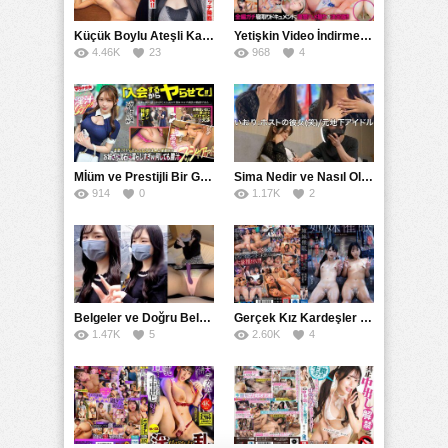
Küçük Boylu Ateşli Karakter: Nandinin Hassas Uçuklu Memeleri ve Sahneleri
Yetişkin Video İndirme Siteleri Grubu: Şefkatli Patron ve Sekreterin Aşk Hikayesi: Prestijli Bir Son
4.46K
23
968
4
Mİüm ve Prestijli Bir Gecenin Sırları: Gizemli Bir Kadın ve Mükemmel Bir Macera
Sima Nedir ve Nasıl Oluşur
914
0
1.17K
2
Belgeler ve Doğru Belgelendirmede DOCS’in Önemi
Gerçek Kız Kardeşler hipnoz ve zihin kontrolü altında liebe阴茎 için yalvaran kızlar: Mısakı Nemıne Mına Hınano
1.47K
5
2.60K
4