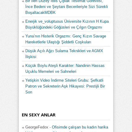
Bir İleri Düzey İblis Çıplak Teslimat Görevlisi,
İnce Bedeni ve Şeytani Becerileriyle Sizi Sürekli
BoşaltacakMDBK
Enerjik ve_voluptuous Üniversite Kızının H Kupa
Büyüklüğündeki Göğüsleri ve Çılgın Orgazmı
Yuna’nın Histerik Orgazmı: Genç Kızın Savage
Hareketlerle Ulaştığı Şiddetli Coşkuları
Düşük Açılı Ağzı Sulama Teknikleri ve AGMX
İlişkisi
Küçük Boylu Ateşli Karakter: Nandinin Hassas
Uçuklu Memeleri ve Sahneleri
Yetişkin Video İndirme Siteleri Grubu: Şefkatli
Patron ve Sekreterin Aşk Hikayesi: Prestijli Bir
Son
EN SEXY ANLAR
GeorgeFedox
-
Ofisimde çalışan bu kadın harika