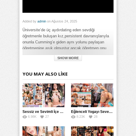
Added by
admin
on Ağustos 24, 2025
Üniversite’de üç aydırdating eden sevdiği
öğretmenle buluşan kız,persistent davranışlarıyla
onunla Cumming’e giden aynı yolunu paylaşan
öğretmenine aşık olmuştur ancak öğretmen onu
küçük düşürüyor ve ona asla aşık olmadığını
SHOW MORE
söylüyor.
Category:
YOU MAY ALSO LIKE
Full HD
,
Genç
,
Genel
,
Liseli
,
Uzun Konulu
Tags:
Üniversiteye Geldiğinde Üç Kere Aynı Hedefe Yöneldi
,
Üniversiteye Geldiğinde Üç Kere Aynı Hedefe Yöneldi Ancak
Sevgilisi Onunla Aynı Değildi izle
,
Üniversiteye Geldiğinde Üç
Kere Aynı Hedefe Yöneldi Ancak Sevgilisi Onunla Aynı Değildi
türkçe altyazılı izle
Sessiz ve Sevimli İçe Dönükler İçin Kremalı Pastalar: 后藤えmi ve KTRA’nın Özel Tarifesi
Eğlenceli Yogayı Seven Bir Kadınla Seks Deneyimi
6.98K
27
8.23K
28