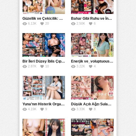
Güzellik ve Çekicilik: Bir İşyeri Kadininin Hikayesi
Bahar Gibi Ruhu ve İncelikle Doldurmak
6.13K
20
2.50K
6
Bir İleri Düzey İblis Çıplak Teslimat Görevlisi, İnce Bedeni ve Şeytani Becerileriyle Sizi Sürekli BoşaltacakMDBK
Enerjik ve_voluptuous Üniversite Kızının H Kupa Büyüklüğündeki Göğüsleri ve Çılgın Orgazmı
2.87K
10
3.22K
4
Yuna’nın Histerik Orgazmı: Genç Kızın Savage Hareketlerle Ulaştığı Şiddetli Coşkuları
Düşük Açılı Ağzı Sulama Teknikleri ve AGMX İlişkisi
4.19K
9
3.33K
8