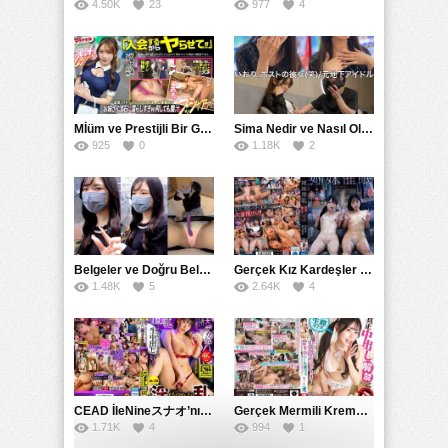
4.50K
23
977
4
Mİüm ve Prestijli Bir Gecenin Sırları: Gizemli Bir Kadın ve Mükemmel Bir Macera
Sima Nedir ve Nasıl Oluşur
925
0
1.18K
2
Belgeler ve Doğru Belgelendirmede DOCS’in Önemi
Gerçek Kız Kardeşler hipnoz ve zihin kontrolü altında liebe阴茎 için yalvaran kızlar: Mısakı Nemıne Mına Hınano
1.48K
5
2.64K
4
CEAD İleNineスナオ’nın Çılgın ve Seksüel Dünyası: Büyük Kalçalar ve Çılgın İlişkiler
Gerçek Mermili Kremalı Pasta Büyük Dağıtımı, Ben Herkesin Özel Placesine Hizmet Eden En Üst Düzey Erotik Ürünler Günün Fırsatı
1.71K
4
994
1