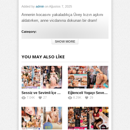
Added by
admin
on Ağustos 7, 2025
Annenin kocasını yakaladıkça Üvey kızın aşkını
aldatırken, anne vicdanına dokunan bir dram!
Category:
Büyük Meme
,
Genel
,
Götten
,
Rus
SHOW MORE
Tags:
Üvey Anne Yakaladı Kocasını Aldatırken Aldattı izle
,
Üvey
Anne Yakaladı Kocasını Aldatırken Aldattı türkçe altyazılı izle
YOU MAY ALSO LIKE
Sessiz ve Sevimli İçe Dönükler İçin Kremalı Pastalar: 后藤えmi ve KTRA’nın Özel Tarifesi
Eğlenceli Yogayı Seven Bir Kadınla Seks Deneyimi
7.04K
27
8.29K
29