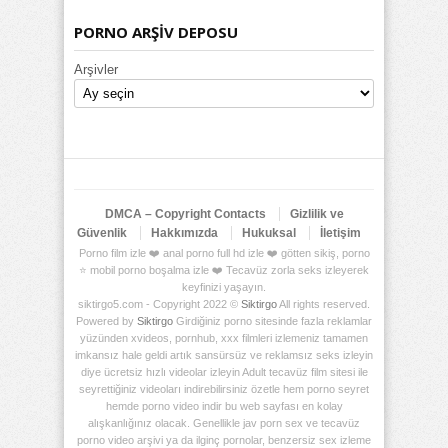
PORNO ARŞİV DEPOSU
Arşivler
DMCA – Copyright Contacts
Gizlilik ve
Güvenlik
Hakkımızda
Hukuksal
İletişim
Porno film izle ❤️ anal porno full hd izle ❤️ götten sikiş, porno
⭐ mobil porno boşalma izle ❤️ Tecavüz zorla seks izleyerek
keyfinizi yaşayın.
siktirgo5.com - Copyright 2022 ©
Siktirgo
All rights reserved.
Powered by
Siktirgo
Girdiğiniz porno sitesinde fazla reklamlar
yüzünden xvideos, pornhub, xxx filmleri izlemeniz tamamen
imkansız hale geldi artık sansürsüz ve reklamsız seks izleyin
diye ücretsiz hızlı videolar izleyin Adult tecavüz film sitesi ile
seyrettiğiniz videoları indirebilirsiniz özetle hem porno seyret
hemde porno video indir bu web sayfası en kolay
alışkanlığınız olacak. Genellikle jav porn sex ve tecavüz
porno video arşivi ya da ilginç pornolar, benzersiz sex izleme