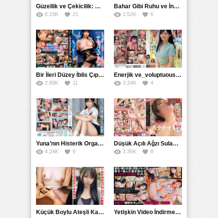
Güzellik ve Çekicilik: Bir İşyeri Kadininin Hikayesi
Bahar Gibi Ruhu ve İncelikle Doldurmak
6.19K
21
2.52K
6
Bir İleri Düzey İblis Çıplak Teslimat Görevlisi, İnce Bedeni ve Şeytani Becerileriyle Sizi Sürekli BoşaltacakMDBK
Enerjik ve_voluptuous Üniversite Kızının H Kupa Büyüklüğündeki Göğüsleri ve Çılgın Orgazmı
2.89K
11
3.24K
4
Yuna’nın Histerik Orgazmı: Genç Kızın Savage Hareketlerle Ulaştığı Şiddetli Coşkuları
Düşük Açılı Ağzı Sulama Teknikleri ve AGMX İlişkisi
4.24K
9
3.36K
8
Küçük Boylu Ateşli Karakter: Nandinin Hassas Uçuklu Memeleri ve Sahneleri
Yetişkin Video İndirme Siteleri Grubu: Şefkatli Patron ve Sekreterin Aşk Hikayesi: Prestijli Bir Son