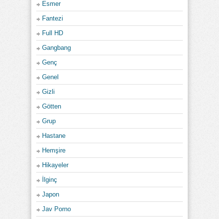
Esmer
Fantezi
Full HD
Gangbang
Genç
Genel
Gizli
Götten
Grup
Hastane
Hemşire
Hikayeler
İlginç
Japon
Jav Porno