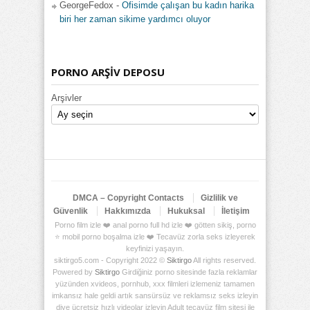
GeorgeFedox
-
Ofisimde çalışan bu kadın harika
biri her zaman sikime yardımcı oluyor
PORNO ARŞİV DEPOSU
Arşivler
DMCA – Copyright Contacts
Gizlilik ve
Güvenlik
Hakkımızda
Hukuksal
İletişim
Porno film izle ❤️ anal porno full hd izle ❤️ götten sikiş, porno
⭐ mobil porno boşalma izle ❤️ Tecavüz zorla seks izleyerek
keyfinizi yaşayın.
siktirgo5.com - Copyright 2022 ©
Siktirgo
All rights reserved.
Powered by
Siktirgo
Girdiğiniz porno sitesinde fazla reklamlar
yüzünden xvideos, pornhub, xxx filmleri izlemeniz tamamen
imkansız hale geldi artık sansürsüz ve reklamsız seks izleyin
diye ücretsiz hızlı videolar izleyin Adult tecavüz film sitesi ile