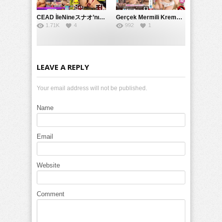
CEAD İleNineスナオ’nın Çılgın ve Seksüel Dünyası: Büyük Kalçalar ve Çılgın İlişkiler
Gerçek Mermili Kremalı Pasta Büyük Dağıtımı, Ben Herkesin Özel Placesine Hizmet Eden En Üst Düzey Erotik Ürünler Günün Fırsatı
1.71K
4
992
1
LEAVE A REPLY
Your email address will not be published.
Name
Email
Website
Comment