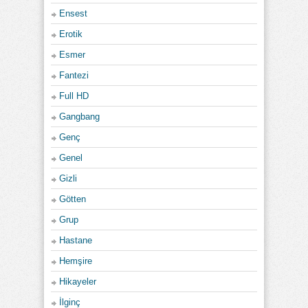
Ensest
Erotik
Esmer
Fantezi
Full HD
Gangbang
Genç
Genel
Gizli
Götten
Grup
Hastane
Hemşire
Hikayeler
İlginç