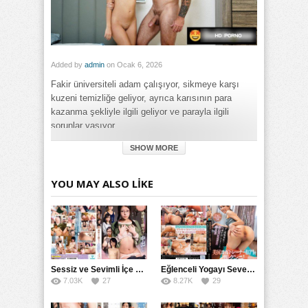
Added by
admin
on Ocak 6, 2026
Fakir üniversiteli adam çalışıyor, sikmeye karşı
kuzeni temizliğe geliyor, ayrıca karısının para
kazanma şekliyle ilgili geliyor ve parayla ilgili
sorunlar yaşıyor.
SHOW MORE
Category:
Genel
Tags:
YOU MAY ALSO LIKE
Fakir Adam Üniversitesi Bitirdikten Sonra Karısının Temizliğe
Çalışıyor Olmasına Rağmen Parayla Sikmeye Geliyor Kuzeni
izle
,
Fakir Adam Üniversitesi Bitirdikten Sonra Karısının
Temizliğe Çalışıyor Olmasına Rağmen Parayla Sikmeye
Geliyor Kuzeni porno izle
,
Fakir Adam Üniversitesi Bitirdikten
Sonra Karısının Temizliğe Çalışıyor Olmasına Rağmen
Parayla Sikmeye Geliyor Kuzeni türkçe altyazılı izle
Sessiz ve Sevimli İçe Dönükler İçin Kremalı Pastalar: 后藤えmi ve KTRA’nın Özel Tarifesi
Eğlenceli Yogayı Seven Bir Kadınla Seks Deneyimi
7.03K
27
8.27K
29