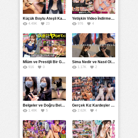
Küçük Boylu Ateşli Karakter: Nandinin Hassas Uçuklu Memeleri ve Sahneleri
Yetişkin Video İndirme Siteleri Grubu: Şefkatli Patron ve Sekreterin Aşk Hikayesi: Prestijli Bir Son
4.49K
23
976
4
Mİüm ve Prestijli Bir Gecenin Sırları: Gizemli Bir Kadın ve Mükemmel Bir Macera
Sima Nedir ve Nasıl Oluşur
916
0
1.17K
2
Belgeler ve Doğru Belgelendirmede DOCS’in Önemi
Gerçek Kız Kardeşler hipnoz ve zihin kontrolü altında liebe阴茎 için yalvaran kızlar: Mısakı Nemıne Mına Hınano
1.48K
5
2.62K
4