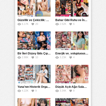
Güzellik ve Çekicilik: Bir İşyeri Kadininin Hikayesi
Bahar Gibi Ruhu ve İncelikle Doldurmak
6.17K
20
2.52K
6
Bir İleri Düzey İblis Çıplak Teslimat Görevlisi, İnce Bedeni ve Şeytani Becerileriyle Sizi Sürekli BoşaltacakMDBK
Enerjik ve_voluptuous Üniversite Kızının H Kupa Büyüklüğündeki Göğüsleri ve Çılgın Orgazmı
2.88K
10
3.23K
4
Yuna’nın Histerik Orgazmı: Genç Kızın Savage Hareketlerle Ulaştığı Şiddetli Coşkuları
Düşük Açılı Ağzı Sulama Teknikleri ve AGMX İlişkisi
4.22K
9
3.34K
8