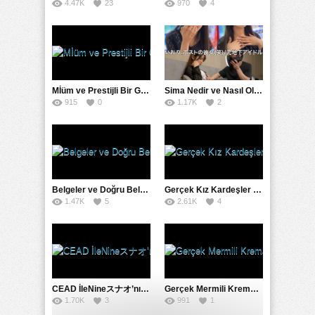
4.47K
23
970
4
Mİüm ve Prestijli Bir Gecenin Sırları: Gizemli Bir Kadın ve Mükemmel Bir Macera
Sima Nedir ve Nasıl Oluşur
915
0
1.17K
2
Belgeler ve Doğru Belgelendirmede DOCS’in Önemi
Gerçek Kız Kardeşler hipnoz ve zihin kontrolü altında liebe阴茎 için yalvaran kızlar: Mısakı Nemıne Mına Hınano
1.47K
5
2.61K
4
CEAD İleNineスナオ’nın Çılgın ve Seksüel Dünyası: Büyük Kalçalar ve Çılgın İlişkiler
Gerçek Mermili Kremalı Pasta Büyük Dağıtımı, Ben Herkesin Özel Placesine Hizmet Eden En Üst Düzey Erotik Ürünler Günün Fırsatı
1.70K
3
991
1