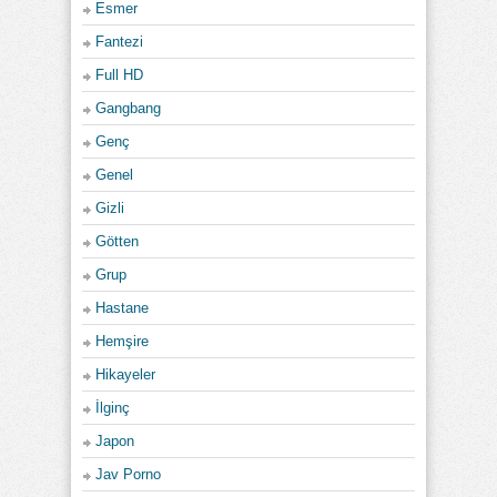
Esmer
Fantezi
Full HD
Gangbang
Genç
Genel
Gizli
Götten
Grup
Hastane
Hemşire
Hikayeler
İlginç
Japon
Jav Porno