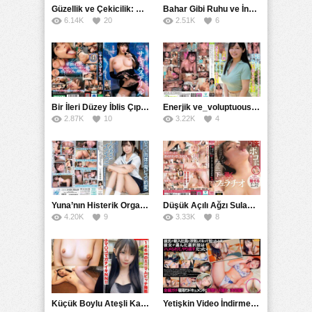
Güzellik ve Çekicilik: Bir İşyeri Kadininin Hikayesi
Bahar Gibi Ruhu ve İncelikle Doldurmak
6.14K
20
2.51K
6
Bir İleri Düzey İblis Çıplak Teslimat Görevlisi, İnce Bedeni ve Şeytani Becerileriyle Sizi Sürekli BoşaltacakMDBK
Enerjik ve_voluptuous Üniversite Kızının H Kupa Büyüklüğündeki Göğüsleri ve Çılgın Orgazmı
2.87K
10
3.22K
4
Yuna’nın Histerik Orgazmı: Genç Kızın Savage Hareketlerle Ulaştığı Şiddetli Coşkuları
Düşük Açılı Ağzı Sulama Teknikleri ve AGMX İlişkisi
4.20K
9
3.33K
8
Küçük Boylu Ateşli Karakter: Nandinin Hassas Uçuklu Memeleri ve Sahneleri
Yetişkin Video İndirme Siteleri Grubu: Şefkatli Patron ve Sekreterin Aşk Hikayesi: Prestijli Bir Son