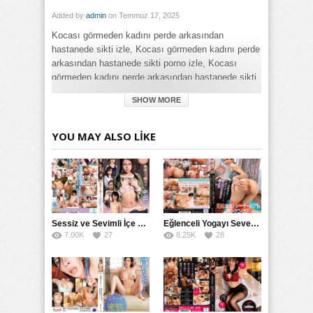
Added by
admin
on Temmuz 17, 2025
Kocası görmeden kadını perde arkasından
hastanede sikti izle, Kocası görmeden kadını perde
arkasından hastanede sikti porno izle, Kocası
görmeden kadını perde arkasından hastanede sikti
sikiş izle
SHOW MORE
Category:
Büyük Meme
,
Erotik
,
Full HD
,
Genel
,
Milf
YOU MAY ALSO LIKE
Tags:
Kocası görmeden kadını perde arkasından hastanede sikti
izle
,
Kocası görmeden kadını perde arkasından hastanede
sikti sikiş izle
Sessiz ve Sevimli İçe Dönükler İçin Kremalı Pastalar: 后藤えmi ve KTRA’nın Özel Tarifesi
Eğlenceli Yogayı Seven Bir Kadınla Seks Deneyimi
7.00K
27
8.25K
28