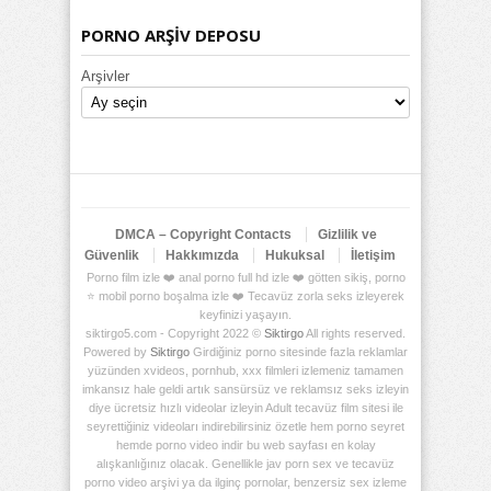
PORNO ARŞİV DEPOSU
Arşivler
DMCA – Copyright Contacts
Gizlilik ve
Güvenlik
Hakkımızda
Hukuksal
İletişim
Porno film izle ❤️ anal porno full hd izle ❤️ götten sikiş, porno
⭐ mobil porno boşalma izle ❤️ Tecavüz zorla seks izleyerek
keyfinizi yaşayın.
siktirgo5.com - Copyright 2022 ©
Siktirgo
All rights reserved.
Powered by
Siktirgo
Girdiğiniz porno sitesinde fazla reklamlar
yüzünden xvideos, pornhub, xxx filmleri izlemeniz tamamen
imkansız hale geldi artık sansürsüz ve reklamsız seks izleyin
diye ücretsiz hızlı videolar izleyin Adult tecavüz film sitesi ile
seyrettiğiniz videoları indirebilirsiniz özetle hem porno seyret
hemde porno video indir bu web sayfası en kolay
alışkanlığınız olacak. Genellikle jav porn sex ve tecavüz
porno video arşivi ya da ilginç pornolar, benzersiz sex izleme