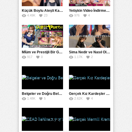
Küçük Boylu Ateşli Karakter: Nandinin Hassas Uçuklu Memeleri ve Sahneleri
Yetişkin Video İndirme Siteleri Grubu: Şefkatli Patron ve Sekreterin Aşk Hikayesi: Prestijli Bir Son
4.49K
23
976
4
Mİüm ve Prestijli Bir Gecenin Sırları: Gizemli Bir Kadın ve Mükemmel Bir Macera
Sima Nedir ve Nasıl Oluşur
917
0
1.17K
2
Belgeler ve Doğru Belgelendirmede DOCS’in Önemi
Gerçek Kız Kardeşler hipnoz ve zihin kontrolü altında liebe阴茎 için yalvaran kızlar: Mısakı Nemıne Mına Hınano
1.48K
5
2.62K
4