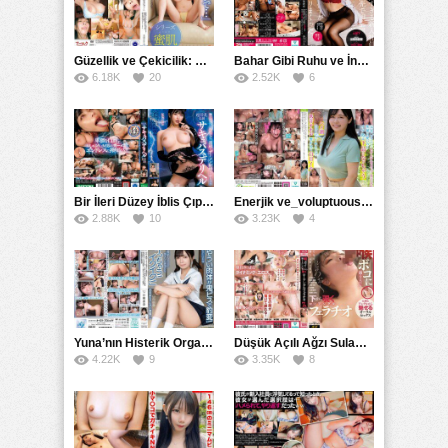
Güzellik ve Çekicilik: Bir İşyeri Kadininin Hikayesi
Bahar Gibi Ruhu ve İncelikle Doldurmak
6.18K
20
2.52K
6
Bir İleri Düzey İblis Çıplak Teslimat Görevlisi, İnce Bedeni ve Şeytani Becerileriyle Sizi Sürekli BoşaltacakMDBK
Enerjik ve_voluptuous Üniversite Kızının H Kupa Büyüklüğündeki Göğüsleri ve Çılgın Orgazmı
2.88K
10
3.23K
4
Yuna’nın Histerik Orgazmı: Genç Kızın Savage Hareketlerle Ulaştığı Şiddetli Coşkuları
Düşük Açılı Ağzı Sulama Teknikleri ve AGMX İlişkisi
4.22K
9
3.35K
8