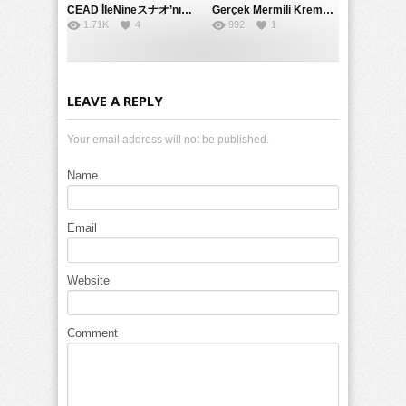
CEAD İleNineスナオ’nın Çılgın ve Seksüel Dünyası: Büyük Kalçalar ve Çılgın İlişkiler
Gerçek Mermili Kremalı Pasta Büyük Dağıtımı, Ben Herkesin Özel Placesine Hizmet Eden En Üst Düzey Erotik Ürünler Günün Fırsatı
1.71K
4
992
1
LEAVE A REPLY
Your email address will not be published.
Name
Email
Website
Comment