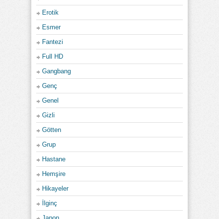
Erotik
Esmer
Fantezi
Full HD
Gangbang
Genç
Genel
Gizli
Götten
Grup
Hastane
Hemşire
Hikayeler
İlginç
Japon