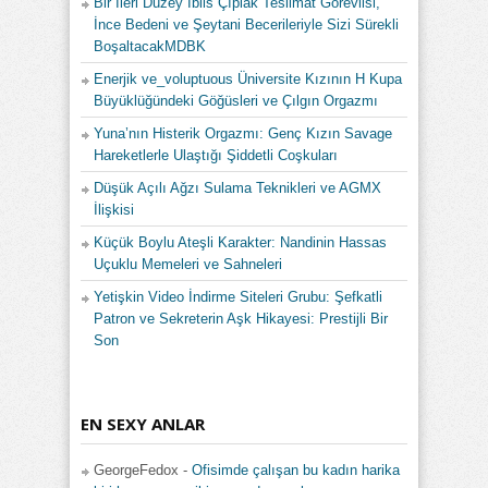
Bir İleri Düzey İblis Çıplak Teslimat Görevlisi,
İnce Bedeni ve Şeytani Becerileriyle Sizi Sürekli
BoşaltacakMDBK
Enerjik ve_voluptuous Üniversite Kızının H Kupa
Büyüklüğündeki Göğüsleri ve Çılgın Orgazmı
Yuna’nın Histerik Orgazmı: Genç Kızın Savage
Hareketlerle Ulaştığı Şiddetli Coşkuları
Düşük Açılı Ağzı Sulama Teknikleri ve AGMX
İlişkisi
Küçük Boylu Ateşli Karakter: Nandinin Hassas
Uçuklu Memeleri ve Sahneleri
Yetişkin Video İndirme Siteleri Grubu: Şefkatli
Patron ve Sekreterin Aşk Hikayesi: Prestijli Bir
Son
EN SEXY ANLAR
GeorgeFedox
-
Ofisimde çalışan bu kadın harika