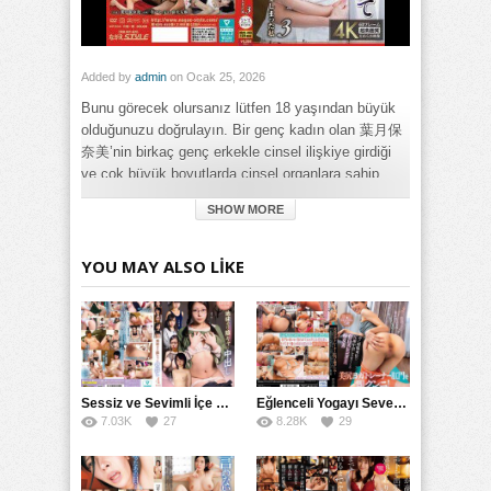
Added by
admin
on Ocak 25, 2026
Bunu görecek olursanız lütfen 18 yaşından büyük
olduğunuzu doğrulayın. Bir genç kadın olan 葉月保
奈美’nin birkaç genç erkekle cinsel ilişkiye girdiği
ve çok büyük boyutlarda cinsel organlara sahip
olduklarını söylediği bir videodur. Bu içerik NSFS
SHOW MORE
olarak nitelendirilir ve genç izleyici kitlesine
önerilmez.
YOU MAY ALSO LIKE
Category:
Genel
Tags:
NSFS İçerik: Büyük Cinsel Organlara Sahip Genç Erkekler
Tarafından Taciz Edilen Bir Kızın Hikayesi izle
,
NSFS İçerik:
Büyük Cinsel Organlara Sahip Genç Erkekler Tarafından
Taciz Edilen Bir Kızın Hikayesi porno izle
,
NSFS İçerik: Büyük
Sessiz ve Sevimli İçe Dönükler İçin Kremalı Pastalar: 后藤えmi ve KTRA’nın Özel Tarifesi
Eğlenceli Yogayı Seven Bir Kadınla Seks Deneyimi
Cinsel Organlara Sahip Genç Erkekler Tarafından Taciz
7.03K
27
8.28K
29
Edilen Bir Kızın Hikayesi türkçe altyazılı izle