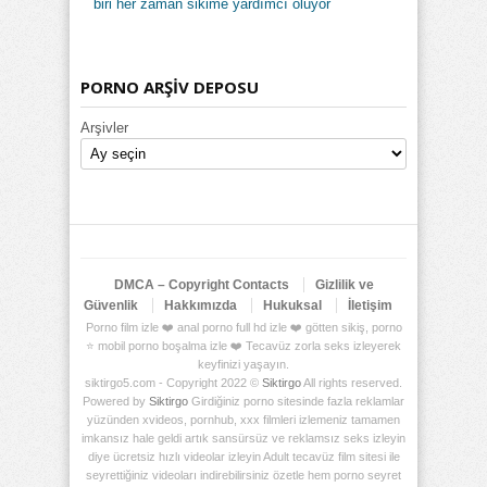
biri her zaman sikime yardımcı oluyor
PORNO ARŞİV DEPOSU
Arşivler
DMCA – Copyright Contacts
Gizlilik ve
Güvenlik
Hakkımızda
Hukuksal
İletişim
Porno film izle ❤️ anal porno full hd izle ❤️ götten sikiş, porno
⭐ mobil porno boşalma izle ❤️ Tecavüz zorla seks izleyerek
keyfinizi yaşayın.
siktirgo5.com - Copyright 2022 ©
Siktirgo
All rights reserved.
Powered by
Siktirgo
Girdiğiniz porno sitesinde fazla reklamlar
yüzünden xvideos, pornhub, xxx filmleri izlemeniz tamamen
imkansız hale geldi artık sansürsüz ve reklamsız seks izleyin
diye ücretsiz hızlı videolar izleyin Adult tecavüz film sitesi ile
seyrettiğiniz videoları indirebilirsiniz özetle hem porno seyret