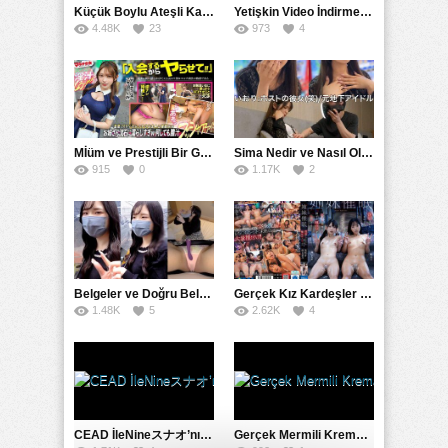
Küçük Boylu Ateşli Karakter: Nandinin Hassas Uçuklu Memeleri ve Sahneleri
Yetişkin Video İndirme Siteleri Grubu: Şefkatli Patron ve Sekreterin Aşk Hikayesi: Prestijli Bir Son
4.48K
23
973
4
Mİüm ve Prestijli Bir Gecenin Sırları: Gizemli Bir Kadın ve Mükemmel Bir Macera
Sima Nedir ve Nasıl Oluşur
915
0
1.17K
2
Belgeler ve Doğru Belgelendirmede DOCS’in Önemi
Gerçek Kız Kardeşler hipnoz ve zihin kontrolü altında liebe阴茎 için yalvaran kızlar: Mısakı Nemıne Mına Hınano
1.48K
5
2.62K
4
CEAD İleNineスナオ’nın Çılgın ve Seksüel Dünyası: Büyük Kalçalar ve Çılgın İlişkiler
Gerçek Mermili Kremalı Pasta Büyük Dağıtımı, Ben Herkesin Özel Placesine Hizmet Eden En Üst Düzey Erotik Ürünler Günün Fırsatı