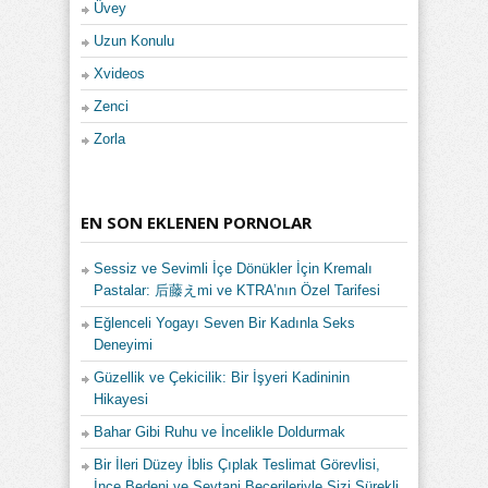
Üvey
Uzun Konulu
Xvideos
Zenci
Zorla
EN SON EKLENEN PORNOLAR
Sessiz ve Sevimli İçe Dönükler İçin Kremalı
Pastalar: 后藤えmi ve KTRA’nın Özel Tarifesi
Eğlenceli Yogayı Seven Bir Kadınla Seks
Deneyimi
Güzellik ve Çekicilik: Bir İşyeri Kadininin
Hikayesi
Bahar Gibi Ruhu ve İncelikle Doldurmak
Bir İleri Düzey İblis Çıplak Teslimat Görevlisi,
İnce Bedeni ve Şeytani Becerileriyle Sizi Sürekli