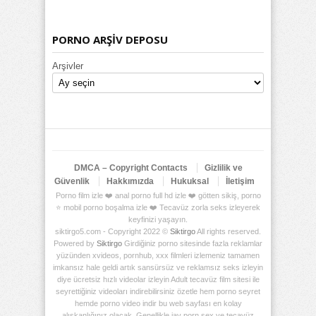
PORNO ARŞİV DEPOSU
Arşivler
DMCA – Copyright Contacts
Gizlilik ve
Güvenlik
Hakkımızda
Hukuksal
İletişim
Porno film izle ❤️ anal porno full hd izle ❤️ götten sikiş, porno
⭐ mobil porno boşalma izle ❤️ Tecavüz zorla seks izleyerek
keyfinizi yaşayın.
siktirgo5.com - Copyright 2022 ©
Siktirgo
All rights reserved.
Powered by
Siktirgo
Girdiğiniz porno sitesinde fazla reklamlar
yüzünden xvideos, pornhub, xxx filmleri izlemeniz tamamen
imkansız hale geldi artık sansürsüz ve reklamsız seks izleyin
diye ücretsiz hızlı videolar izleyin Adult tecavüz film sitesi ile
seyrettiğiniz videoları indirebilirsiniz özetle hem porno seyret
hemde porno video indir bu web sayfası en kolay
alışkanlığınız olacak. Genellikle jav porn sex ve tecavüz