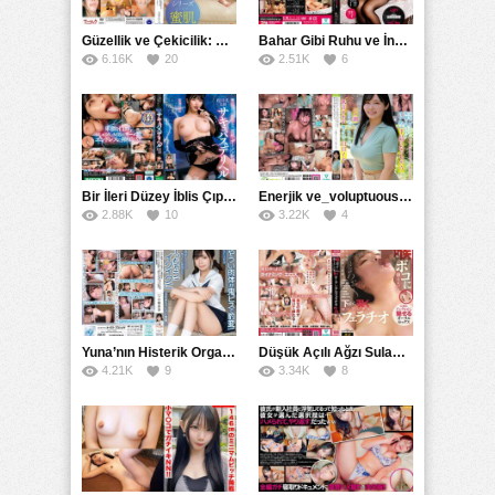
Güzellik ve Çekicilik: Bir İşyeri Kadininin Hikayesi
Bahar Gibi Ruhu ve İncelikle Doldurmak
6.16K
20
2.51K
6
Bir İleri Düzey İblis Çıplak Teslimat Görevlisi, İnce Bedeni ve Şeytani Becerileriyle Sizi Sürekli BoşaltacakMDBK
Enerjik ve_voluptuous Üniversite Kızının H Kupa Büyüklüğündeki Göğüsleri ve Çılgın Orgazmı
2.88K
10
3.22K
4
Yuna’nın Histerik Orgazmı: Genç Kızın Savage Hareketlerle Ulaştığı Şiddetli Coşkuları
Düşük Açılı Ağzı Sulama Teknikleri ve AGMX İlişkisi
4.21K
9
3.34K
8