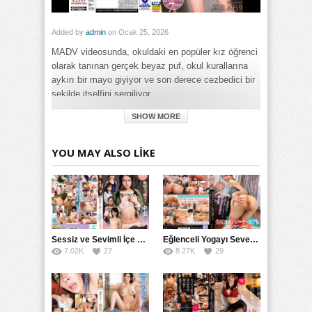
Added by
admin
on Ocak 25, 2026
MADV videosunda, okuldaki en popüler kız öğrenci
olarak tanınan gerçek beyaz puf, okul kurallarına
aykırı bir mayo giyiyor ve son derece cezbedici bir
şekilde itselfini sergiliyor.
SHOW MORE
Category:
Genel
Tags:
YOU MAY ALSO LIKE
Okulun En Popüler Kız Öğrencisi True White Fuwari MADV
izle
,
Okulun En Popüler Kız Öğrencisi True White Fuwari
MADV porno izle
Sessiz ve Sevimli İçe Dönükler İçin Kremalı Pastalar: 后藤えmi ve KTRA’nın Özel Tarifesi
Eğlenceli Yogayı Seven Bir Kadınla Seks Deneyimi
7.02K
27
8.27K
29