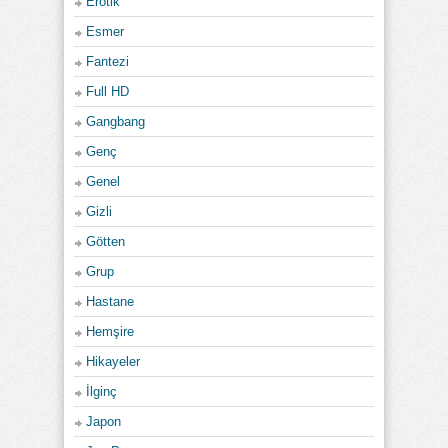
Erotik
Esmer
Fantezi
Full HD
Gangbang
Genç
Genel
Gizli
Götten
Grup
Hastane
Hemşire
Hikayeler
İlginç
Japon