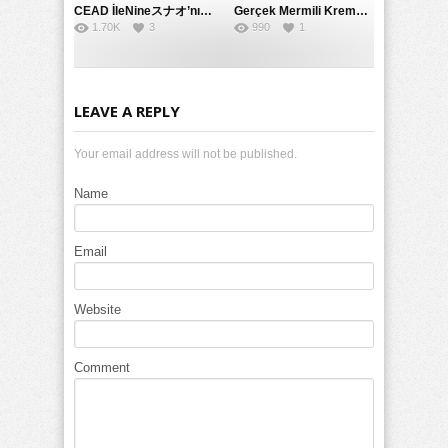
CEAD İleNineスナオ’nın Çılgın ve Seksüel Dünyası: Büyük Kalçalar ve Çılgın İlişkiler
Gerçek Mermili Kremalı Pasta Büyük Dağıtımı, Ben Herkesin Özel Placesine Hizmet Eden En Üst Düzey Erotik Ürünler Günün Fırsatı
1.70K
3
990
1
LEAVE A REPLY
Your email address will not be published.
Name
Email
Website
Comment