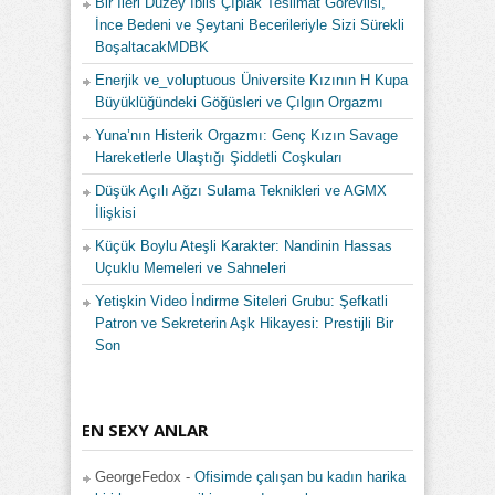
Bir İleri Düzey İblis Çıplak Teslimat Görevlisi,
İnce Bedeni ve Şeytani Becerileriyle Sizi Sürekli
BoşaltacakMDBK
Enerjik ve_voluptuous Üniversite Kızının H Kupa
Büyüklüğündeki Göğüsleri ve Çılgın Orgazmı
Yuna’nın Histerik Orgazmı: Genç Kızın Savage
Hareketlerle Ulaştığı Şiddetli Coşkuları
Düşük Açılı Ağzı Sulama Teknikleri ve AGMX
İlişkisi
Küçük Boylu Ateşli Karakter: Nandinin Hassas
Uçuklu Memeleri ve Sahneleri
Yetişkin Video İndirme Siteleri Grubu: Şefkatli
Patron ve Sekreterin Aşk Hikayesi: Prestijli Bir
Son
EN SEXY ANLAR
GeorgeFedox
-
Ofisimde çalışan bu kadın harika