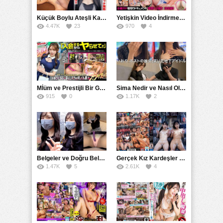
Küçük Boylu Ateşli Karakter: Nandinin Hassas Uçuklu Memeleri ve Sahneleri
Yetişkin Video İndirme Siteleri Grubu: Şefkatli Patron ve Sekreterin Aşk Hikayesi: Prestijli Bir Son
4.47K
23
970
4
Mİüm ve Prestijli Bir Gecenin Sırları: Gizemli Bir Kadın ve Mükemmel Bir Macera
Sima Nedir ve Nasıl Oluşur
915
0
1.17K
2
Belgeler ve Doğru Belgelendirmede DOCS’in Önemi
Gerçek Kız Kardeşler hipnoz ve zihin kontrolü altında liebe阴茎 için yalvaran kızlar: Mısakı Nemıne Mına Hınano
1.47K
5
2.61K
4