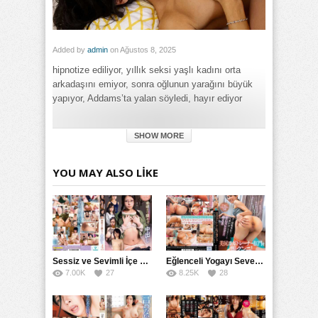
Added by
admin
on Ağustos 8, 2025
hipnotize ediliyor, yıllık seksi yaşlı kadını orta
arkadaşını emiyor, sonra oğlunun yarağını büyük
yapıyor, Addams’ta yalan söyledi, hayır ediyor
Category:
SHOW MORE
Büyük Meme
,
Full HD
,
Genel
,
Türk
Tags:
Seksi Yılın Kadını Oğlunun Arkadaşını Sonra Hipnotize Ediyor
,
YOU MAY ALSO LIKE
Seksi Yılın Kadını Oğlunun Arkadaşını Sonra Hipnotize Ediyor
Orta Yaşlı Büyük Yarağını Emiyor izle
,
Seksi Yılın Kadını
Oğlunun Arkadaşını Sonra Hipnotize Ediyor Orta Yaşlı Büyük
Yarağını Emiyor porno izle
,
Seksi Yılın Kadını Oğlunun
Arkadaşını Sonra Hipnotize Ediyor Orta Yaşlı Büyük Yarağını
Emiyor türkçe altyazılı izle
Sessiz ve Sevimli İçe Dönükler İçin Kremalı Pastalar: 后藤えmi ve KTRA’nın Özel Tarifesi
Eğlenceli Yogayı Seven Bir Kadınla Seks Deneyimi
7.00K
27
8.25K
28