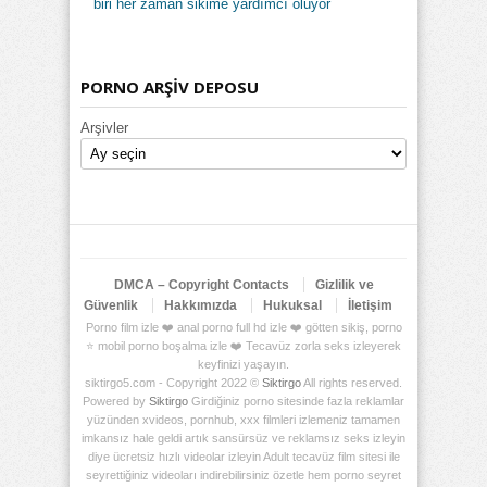
biri her zaman sikime yardımcı oluyor
PORNO ARŞİV DEPOSU
Arşivler
DMCA – Copyright Contacts
Gizlilik ve
Güvenlik
Hakkımızda
Hukuksal
İletişim
Porno film izle ❤️ anal porno full hd izle ❤️ götten sikiş, porno
⭐ mobil porno boşalma izle ❤️ Tecavüz zorla seks izleyerek
keyfinizi yaşayın.
siktirgo5.com - Copyright 2022 ©
Siktirgo
All rights reserved.
Powered by
Siktirgo
Girdiğiniz porno sitesinde fazla reklamlar
yüzünden xvideos, pornhub, xxx filmleri izlemeniz tamamen
imkansız hale geldi artık sansürsüz ve reklamsız seks izleyin
diye ücretsiz hızlı videolar izleyin Adult tecavüz film sitesi ile
seyrettiğiniz videoları indirebilirsiniz özetle hem porno seyret