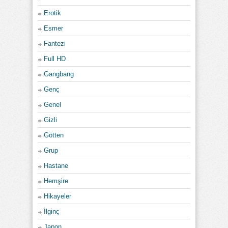
Erotik
Esmer
Fantezi
Full HD
Gangbang
Genç
Genel
Gizli
Götten
Grup
Hastane
Hemşire
Hikayeler
İlginç
Japon