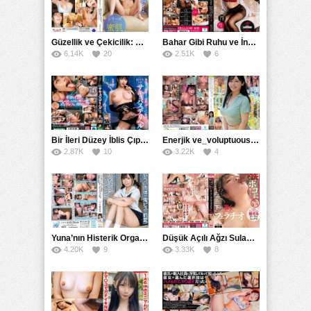
Güzellik ve Çekicilik: Bir İşyeri Kadininin Hikayesi
Bahar Gibi Ruhu ve İncelikle Doldurmak
6.14K
20
2.51K
6
Bir İleri Düzey İblis Çıplak Teslimat Görevlisi, İnce Bedeni ve Şeytani Becerileriyle Sizi Sürekli BoşaltacakMDBK
Enerjik ve_voluptuous Üniversite Kızının H Kupa Büyüklüğündeki Göğüsleri ve Çılgın Orgazmı
2.87K
10
3.22K
4
Yuna’nın Histerik Orgazmı: Genç Kızın Savage Hareketlerle Ulaştığı Şiddetli Coşkuları
Düşük Açılı Ağzı Sulama Teknikleri ve AGMX İlişkisi
4.20K
9
3.33K
8