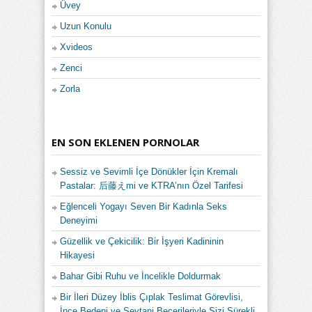
Üvey
Uzun Konulu
Xvideos
Zenci
Zorla
EN SON EKLENEN PORNOLAR
Sessiz ve Sevimli İçe Dönükler İçin Kremalı
Pastalar: 后藤えmi ve KTRA’nın Özel Tarifesi
Eğlenceli Yogayı Seven Bir Kadınla Seks
Deneyimi
Güzellik ve Çekicilik: Bir İşyeri Kadininin
Hikayesi
Bahar Gibi Ruhu ve İncelikle Doldurmak
Bir İleri Düzey İblis Çıplak Teslimat Görevlisi,
İnce Bedeni ve Şeytani Becerileriyle Sizi Sürekli