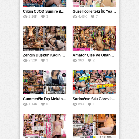
Çılgın CJOD Sumire ile Lewd Orgazmlar ve Ahegao Yüz ifadesi Showsı
Güzel Kollejteki İlk Years Ayase Kokoro’nun Büyüyen Mükemmel Göğüsleri
2.16K
3
4.48K
7
Zengin Düşkün Kadın Eşine Spermı ile Gününü Yaşarken Minaho Malikanesinde Çiçek Açmaya Gider.
Amatör Çise ve Onahochan’ın YNNP Maceraları: Megumi’nini İzinde
2.32K
3
963
2
Cummed’in Dış Mekân Oyununda Kayıp Sevgili: Akari’yi Tekrar Bulmak İstiyorum
Sarina’nın Sıkı Görevi: Momonaga’ya Karşı Seksi Attack ve Doğum Tarihi Ağrısı
1.14K
0
893
1