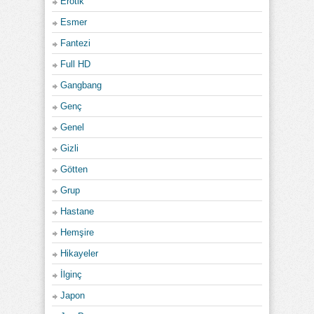
Erotik
Esmer
Fantezi
Full HD
Gangbang
Genç
Genel
Gizli
Götten
Grup
Hastane
Hemşire
Hikayeler
İlginç
Japon