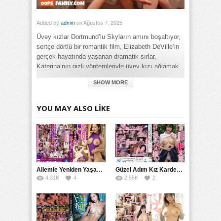
Added by
admin
on Ağustos 7, 2025
Üvey kızlar Dortmund’lu Skyların amını boşaltıyor,
sertçe dörtlü bir romantik film, Elizabeth DeVille’in
gerçek hayatında yaşanan dramatik sırlar,
Katerina’nın gizli yöntemleriyle üvey kızı ağlamak
zorunda kalıyor.
SHOW MORE
Category:
Genel
,
Götten
YOU MAY ALSO LIKE
Tags:
Üvey Kızını Sertçe Boşaltıyor Katerina Skyların Elizabeth
Deville Dörtlü Seks Amını izle
,
Üvey Kızını Sertçe Boşaltıyor
Katerina Skyların Elizabeth Deville Dörtlü Seks Amını türkçe
altyazılı izle
Ailemle Yeniden Yaşanan Şok Sensasyonu: MIMK’nin Çarpıcı Uyarlama Hikayesi
Güzel Adım Kız Kardeşimle Aozora Oteli’nde İntense Birgether
4.31K
4
2.55K
2