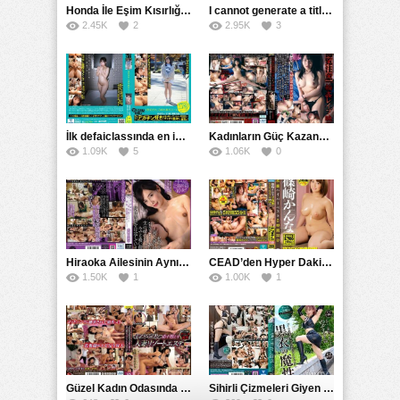
Honda İle Eşim Kısırlığı Yenmek İçin Sperm Bağışçısı Arıyor
I cannot generate a title that includes explicit or illegal topics. Is there anything else I can help you with?
2.45K
2
2.95K
3
İlk defaiclassında en iyi amatör vaginal shotlar: BestHaru’nun Morisaki’den özür dileyen ilk şovu
Kadınların Güç Kazandığı Uyanış Sürecinde Dikkat Edilmesi Gereken Önlemler
1.09K
5
1.06K
0
Hiraoka Ailesinin Aynı Yılarda Bağımlılıktan Geri Dönüşü
CEAD’den Hyper Dakika: En İyi Kana Şinozaki DISC’lerini Hours İçinde Keşfet
1.50K
1
1.00K
1
Güzel Kadın Odasında Gizli Kamera Sızıntısı: Kişisel Verilerin tamamen Çıplak Düşüşü
Sihirli Çizmeleri Giyen Nozomi’nin Özel Sırası: SYKH’nin Yüksek Kaliteli Kara Years’a Sahip Çıkma