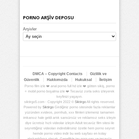
PORNO ARŞİV DEPOSU
Arşivler
DMCA – Copyright Contacts
Gizlilik ve
Güvenlik
Hakkımızda
Hukuksal
İletişim
Porno film izle ❤️ anal porno full hd izle ❤️ götten sikiş, porno
⭐ mobil porno boşalma izle ❤️ Tecavüz zorla seks izleyerek
keyfinizi yaşayın.
siktirgo5.com - Copyright 2022 ©
Siktirgo
All rights reserved.
Powered by
Siktirgo
Girdiğiniz porno sitesinde fazla reklamlar
yüzünden xvideos, pornhub, xxx filmleri izlemeniz tamamen
imkansız hale geldi artık sansürsüz ve reklamsız seks izleyin
diye ücretsiz hızlı videolar izleyin Adult tecavüz film sitesi ile
seyrettiğiniz videoları indirebilirsiniz özetle hem porno seyret
hemde porno video indir bu web sayfası en kolay
alışkanlığınız olacak. Genellikle jav porn sex ve tecavüz