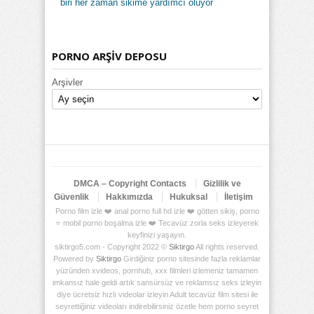
biri her zaman sikime yardımcı oluyor
PORNO ARŞİV DEPOSU
Arşivler
DMCA – Copyright Contacts
Gizlilik ve
Güvenlik
Hakkımızda
Hukuksal
İletişim
Porno film izle ❤️ anal porno full hd izle ❤️ götten sikiş, porno
⭐ mobil porno boşalma izle ❤️ Tecavüz zorla seks izleyerek
keyfinizi yaşayın.
siktirgo5.com - Copyright 2022 ©
Siktirgo
All rights reserved.
Powered by
Siktirgo
Girdiğiniz porno sitesinde fazla reklamlar
yüzünden xvideos, pornhub, xxx filmleri izlemeniz tamamen
imkansız hale geldi artık sansürsüz ve reklamsız seks izleyin
diye ücretsiz hızlı videolar izleyin Adult tecavüz film sitesi ile
seyrettiğiniz videoları indirebilirsiniz özetle hem porno seyret