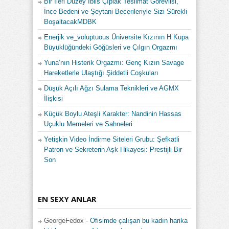
Bir İleri Düzey İblis Çıplak Teslimat Görevlisi,
İnce Bedeni ve Şeytani Becerileriyle Sizi Sürekli
BoşaltacakMDBK
Enerjik ve_voluptuous Üniversite Kızının H Kupa
Büyüklüğündeki Göğüsleri ve Çılgın Orgazmı
Yuna’nın Histerik Orgazmı: Genç Kızın Savage
Hareketlerle Ulaştığı Şiddetli Coşkuları
Düşük Açılı Ağzı Sulama Teknikleri ve AGMX
İlişkisi
Küçük Boylu Ateşli Karakter: Nandinin Hassas
Uçuklu Memeleri ve Sahneleri
Yetişkin Video İndirme Siteleri Grubu: Şefkatli
Patron ve Sekreterin Aşk Hikayesi: Prestijli Bir
Son
EN SEXY ANLAR
GeorgeFedox
-
Ofisimde çalışan bu kadın harika