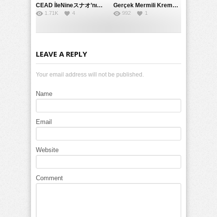
CEAD İleNineスナオ’nın Çılgın ve Seksüel Dünyası: Büyük Kalçalar ve Çılgın İlişkiler
Gerçek Mermili Kremalı Pasta Büyük Dağıtımı, Ben Herkesin Özel Placesine Hizmet Eden En Üst Düzey Erotik Ürünler Günün Fırsatı
1.71K
4
992
1
LEAVE A REPLY
Your email address will not be published.
Name
Email
Website
Comment