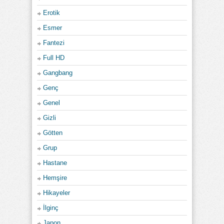
Erotik
Esmer
Fantezi
Full HD
Gangbang
Genç
Genel
Gizli
Götten
Grup
Hastane
Hemşire
Hikayeler
İlginç
Japon