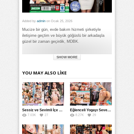
Added by
admin
on Ocak 25, 2026
Mucize bir gün, evde bakım hizmeti şirketiyle
iletişime geçtim ve büyük göğüslü bir arkadaşla
güzel bir zaman geçirdik, MDBK.
Category:
SHOW MORE
Genel
Tags:
Yerel Bir Arkadaşla Güzel Bir Zamandan Sonra Büyük
YOU MAY ALSO LIKE
Göğüsler ve Evde Bakım Hizmetleri izle
,
Yerel Bir Arkadaşla
Güzel Bir Zamandan Sonra Büyük Göğüsler ve Evde Bakım
Hizmetleri porno izle
,
Yerel Bir Arkadaşla Güzel Bir Zamandan
Sonra Büyük Göğüsler ve Evde Bakım Hizmetleri türkçe
altyazılı izle
Sessiz ve Sevimli İçe Dönükler İçin Kremalı Pastalar: 后藤えmi ve KTRA’nın Özel Tarifesi
Eğlenceli Yogayı Seven Bir Kadınla Seks Deneyimi
7.03K
27
8.27K
29