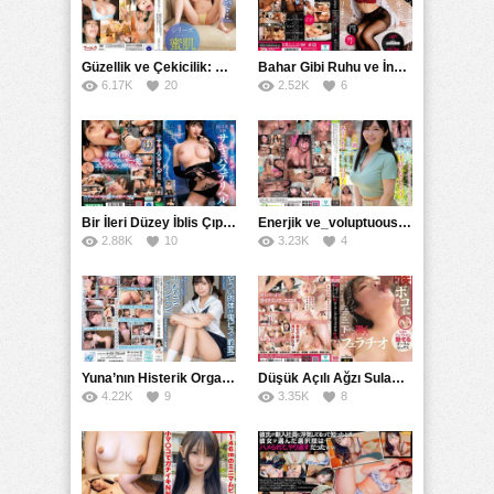
Güzellik ve Çekicilik: Bir İşyeri Kadininin Hikayesi
Bahar Gibi Ruhu ve İncelikle Doldurmak
6.17K
20
2.52K
6
Bir İleri Düzey İblis Çıplak Teslimat Görevlisi, İnce Bedeni ve Şeytani Becerileriyle Sizi Sürekli BoşaltacakMDBK
Enerjik ve_voluptuous Üniversite Kızının H Kupa Büyüklüğündeki Göğüsleri ve Çılgın Orgazmı
2.88K
10
3.23K
4
Yuna’nın Histerik Orgazmı: Genç Kızın Savage Hareketlerle Ulaştığı Şiddetli Coşkuları
Düşük Açılı Ağzı Sulama Teknikleri ve AGMX İlişkisi
4.22K
9
3.35K
8