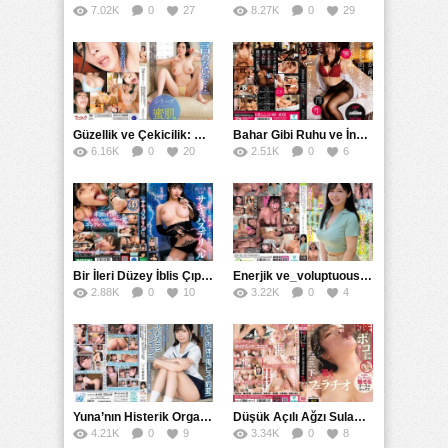
7.02K
0
27
8.27K
0
29
Güzellik ve Çekicilik: Bir İşyeri Kadininin Hikayesi
Bahar Gibi Ruhu ve İncelikle Doldurmak
6.16K
0
20
2.51K
0
6
Bir İleri Düzey İblis Çıplak Teslimat Görevlisi, İnce Bedeni ve Şeytani Becerileriyle Sizi Sürekli BoşaltacakMDBK
Enerjik ve_voluptuous Üniversite Kızının H Kupa Büyüklüğündeki Göğüsleri ve Çılgın Orgazmı
2.88K
0
10
3.22K
0
4
Yuna’nın Histerik Orgazmı: Genç Kızın Savage Hareketlerle Ulaştığı Şiddetli Coşkuları
Düşük Açılı Ağzı Sulama Teknikleri ve AGMX İlişkisi
4.21K
0
9
3.34K
0
8