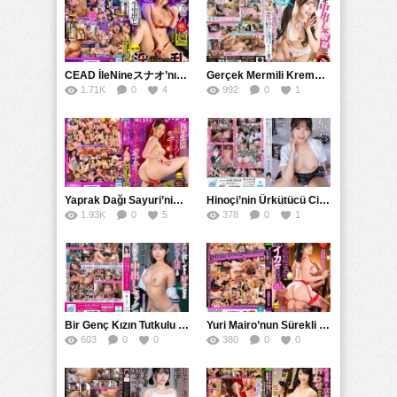
CEAD İleNineスナオ’nın Çılgın ve Seksüel Dünyası: Büyük Kalçalar ve Çılgın İlişkiler
Gerçek Mermili Kremalı Pasta Büyük Dağıtımı, Ben Herkesin Özel Placesine Hizmet Eden En Üst Düzey Erotik Ürünler Günün Fırsatı
1.71K
0
4
992
0
1
Yaprak Dağı Sayuri’nin Yayınlanmamış Yeni Mastürbasyon Seçkisi CEAD
Hinoçi’nin Ürkütücü Cinselliği: Sertleşme Getiren Güçlü Bir İlişki
1.93K
0
5
378
0
1
Bir Genç Kızın Tutkulu Fantezileri: APNS ve Portföyü
Yuri Mairo’nun Sürekli Orgazm Gözyaşları: CEMD ve 优梨真衣菜 İncelemesi
603
0
0
380
0
0