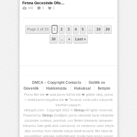
Fırtına Gecesinde Ofiste Mahsur Kalan Patron ve Ben: FBOS’nde Bir Gece
496
0
2
Page 1 of 33
1
2
3
4
5
...
10
20
30
...
»
Last »
DMCA – Copyright Contacts
Gizlilik ve
Güvenlik
Hakkımızda
Hukuksal
İletişim
Porno film izle ❤️ anal porno full hd izle ❤️ götten sikiş, porno
⭐ mobil porno boşalma izle ❤️ Tecavüz zorla seks izleyerek
keyfinizi yaşayın.
siktirgo5.com - Copyright 2022 ©
Siktirgo
All rights reserved.
Powered by
Siktirgo
Girdiğiniz porno sitesinde fazla reklamlar
yüzünden xvideos, pornhub, xxx filmleri izlemeniz tamamen
imkansız hale geldi artık sansürsüz ve reklamsız seks izleyin
diye ücretsiz hızlı videolar izleyin Adult tecavüz film sitesi ile
seyrettiğiniz videoları indirebilirsiniz özetle hem porno seyret