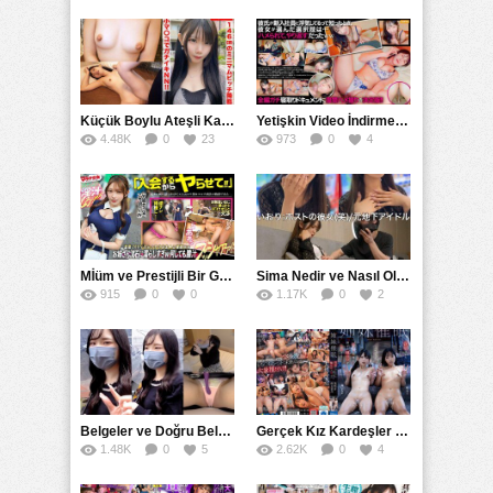
Küçük Boylu Ateşli Karakter: Nandinin Hassas Uçuklu Memeleri ve Sahneleri
Yetişkin Video İndirme Siteleri Grubu: Şefkatli Patron ve Sekreterin Aşk Hikayesi: Prestijli Bir Son
4.48K
0
23
973
0
4
Mİüm ve Prestijli Bir Gecenin Sırları: Gizemli Bir Kadın ve Mükemmel Bir Macera
Sima Nedir ve Nasıl Oluşur
915
0
0
1.17K
0
2
Belgeler ve Doğru Belgelendirmede DOCS’in Önemi
Gerçek Kız Kardeşler hipnoz ve zihin kontrolü altında liebe阴茎 için yalvaran kızlar: Mısakı Nemıne Mına Hınano
1.48K
0
5
2.62K
0
4