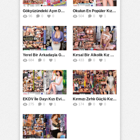
Gökyüzündeki Ayın Dansı: Çılgın Hareketler ve Sallantılı Şekillerin Lideri 天月あず’nun Büyüleyici Göğüs ve Kalçaları
Okulun En Popüler Kız Öğrencisi True White Fuwari MADV
96
0
0
504
0
1
Yerel Bir Arkadaşla Güzel Bir Zamandan Sonra Büyük Göğüsler ve Evde Bakım Hizmetleri
Kırsal Bir Alkolik Kız Kardeşin Gizli İlişkisini Anlatıyor
684
0
1
433
0
1
EKDV İle Dayı Kızı Evine Misafir Olan Dayının Kız Kardeşinin Kızı Dayı Kızı olan Doğu Şehri Kızı Güneş Tarafından Çekilen Sevimli Göğüslü Kızın Çekimi
Kırmızı Zırhlı Güçlü Kız Savaşçılar: Süper Tehlike ve Sınırsız Hazzın Kölelik Çıkmazı
275
0
1
174
0
0