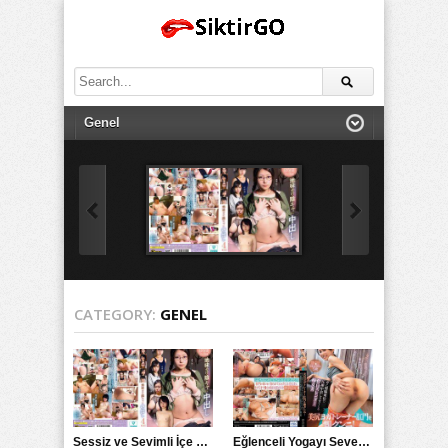
Search
for:
CATEGORY:
GENEL
Sessiz ve Sevimli İçe Dönükler İçin Kremalı Pastalar: 后藤えmi ve KTRA’nın Özel Tarifesi
Eğlenceli Yogayı Seven Bir Kadınla Seks Deneyimi