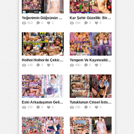
Yeğenimin Göğsünün Kadar Güzel Bir Şey Yok APNS ve Akraba İlişkileri
Kar Şehir Güzellik: Bir Kızın Sarhoş Gecesi ve Gerçek Aşkın Kaydı
563
0
2
266
0
0
Hoihoi Hoihoi ile Çekici ve Düzenli Dış Mekan Seks Partneri Arayanlar için HPET ve Hoihoi ile Tatmin Edici Cinsel Deneyimler
Yengem Ve Kayınvalidemle Yaşadığım İllegal Aşktan Eşimle Olan Evliliğime: Yeni Film İncelemesi
149
0
0
480
0
0
Eski Arkadaşımın Gelişini Öğrenince Uzlaşmak İçin Polinezya Usulü Cinselliğe Başvurdum
Tutuklunun Cinsel İstismarı ve Hürriyetinden Mahrum Bırakılması: Bir Cezaevi İşkencesi ve Zulüm Öyküsü
190
0
0
296
0
0