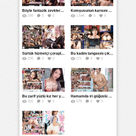
Böyle fantazik zevkleri olan bir kadına kim dayanabilir ki
Komşusunun karısını sikmek istedi ve onun içine boşaldı
298
0
0
1.54K
0
0
Sürtük hizmetçi çoraplarını evin sahibine sürtüyor
Bu kadını tangasını çıkartmadan sabaha kadar sikecekler
235
0
0
271
0
0
Bu zarif yüzlü kız her yarrağa tükürür ve yalar
Hamamda iri göğüslü üvey ablasını domaltarak sikti
320
0
0
578
0
0