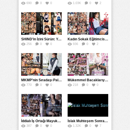
690
0
0
1.03K
0
2
SHIND’in İzini Sürün: Yasak Adhesive Recordı TrackingHome’a Kilitlendi
Kadın Sokak Eğitimcisi HRSM’de Bıçaklı Saldırıya Uğradı
256
0
0
936
0
2
MKMP’nin Sıradaşı Palace’da Erkek Müşterilerin Odayına Giren ve Çıkış Saatlerinde Geçiken Çoğu Erkek Müşteriyi Uyaran Gizli Massage Hikayesi: 宮城りえ’nün İfşa Edilmeyen Sırları
Mükemmel Bacaklarıyla İnadına Süren Seks Bombası Amiri ve Onun Müthiş Çoraplarına Sarılan Genç Adamın Hikayesi
770
0
0
218
0
0
İddialı İş Ortağı Mayuka: Güzel Bir Kadında Sürekli Eğlence Sağlayan Exclusif Başkan.
İslak Muhteşem Sonrası Külotunu Çıkardıktan Amını Güzel Övuyorum Sonra
387
0
0
1.32K
0
7