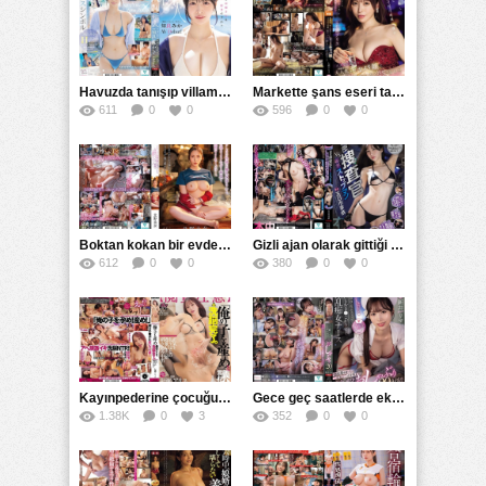
Havuzda tanışıp villama aldığım bu güzelliği yankılata yankılata siktim
Markette şans eseri tanıştığı kıza evine kadar yardım etti
611
0
0
596
0
0
Boktan kokan bir evde üvey halamı sikmek zorunda kaldım
Gizli ajan olarak gittiği fabrikada yan yatırıp düz gömdüler
612
0
0
380
0
0
Kayınpederine çocuğunu onun doğurmasını istedi ve onun içine boşalttırdı
Gece geç saatlerde ekstra servislerle ekstra vardiya yapan hemşire
1.38K
0
3
352
0
0