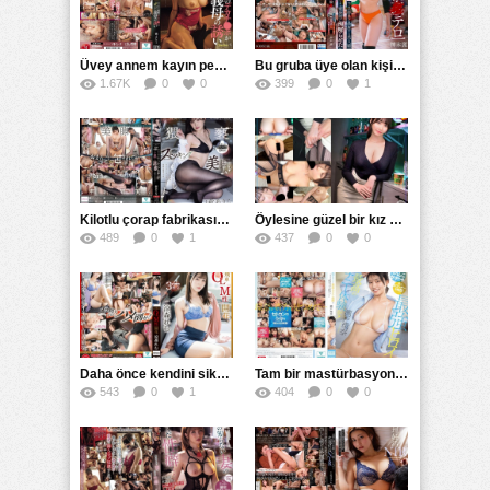
Üvey annem kayın pederimin sikini görünce şaşırıp ağzını yalıyor
Bu gruba üye olan kişiler birden kendilerini seks eğitimi sırasında buldular
1.67K
0
0
399
0
1
Kilotlu çorap fabrikasında çalışan kadın denemelerde seksi pozunu verirken sikiliyor
Öylesine güzel bir kız sikilmek için öyle bir yalvarıyorki
489
0
1
437
0
0
Daha önce kendini siktirmemiş bu kibirli kadın ilk defa yarrağı yiyor
Tam bir mastürbasyon canavarı amına götüne her yere mastürbasyon yapıyor
543
0
1
404
0
0