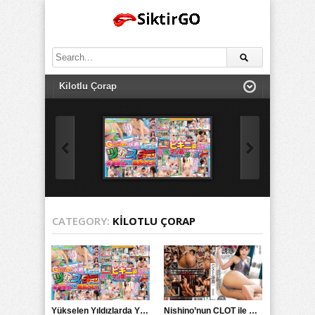
Search
for:
CATEGORY:
KILOTLU ÇORAP
Yükselen Yıldızlarda Yüzünüzdeki Sivilce İzi Olmasın: Kız Öğrenciler için Özel GCUP Yüz Bakım Çizgisi
Nishino’nun CLOT ile Pantolon Çorabı Bağlantısında Erotik Seduction