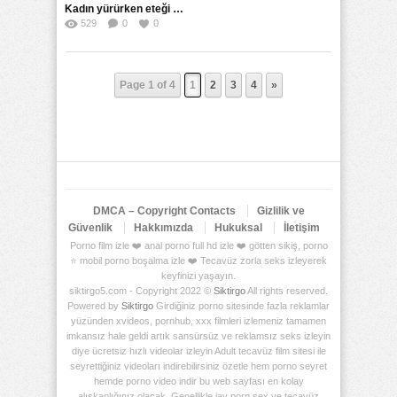
Kadın yürürken eteği çekiliyor ve donu gözüküyor
529
0
0
Page 1 of 4
1
2
3
4
»
DMCA – Copyright Contacts
Gizlilik ve
Güvenlik
Hakkımızda
Hukuksal
İletişim
Porno film izle ❤️ anal porno full hd izle ❤️ götten sikiş, porno
⭐ mobil porno boşalma izle ❤️ Tecavüz zorla seks izleyerek
keyfinizi yaşayın.
siktirgo5.com - Copyright 2022 ©
Siktirgo
All rights reserved.
Powered by
Siktirgo
Girdiğiniz porno sitesinde fazla reklamlar
yüzünden xvideos, pornhub, xxx filmleri izlemeniz tamamen
imkansız hale geldi artık sansürsüz ve reklamsız seks izleyin
diye ücretsiz hızlı videolar izleyin Adult tecavüz film sitesi ile
seyrettiğiniz videoları indirebilirsiniz özetle hem porno seyret
hemde porno video indir bu web sayfası en kolay
alışkanlığınız olacak. Genellikle jav porn sex ve tecavüz