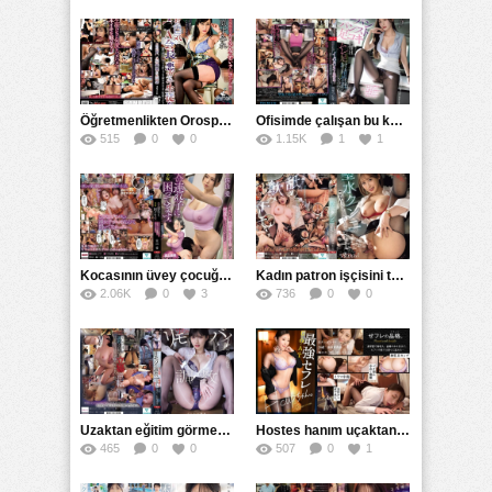
Öğretmenlikten Orospuluğa Geçiş Serisi 4
Ofisimde çalışan bu kadın harika biri her zaman sikime yardımcı oluyor
515
0
0
1.15K
1
1
Kocasının üvey çocuğuyla sıkıntı yaşayan kadın kendini rahatsız etmesine dayanamadı
Kadın patron işçisini taciz edip ona kendini boşalttırdı
2.06K
0
3
736
0
0
Uzaktan eğitim görmek istemediklerini söyleyip öğretmeni çağırdılar
Hostes hanım uçaktan iner inmez sokaktan biriyle tanışır ve kendini siktirir
465
0
0
507
0
1