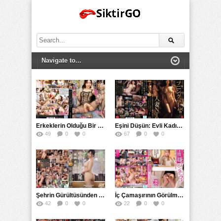
Search
for:
Erkeklerin Olduğu Bir Evde Başlayan Çılgın Bir Birlikte Yaşam:岬香奈 ve 美咲佳奈’nın Öyküsü
Eşini Düşün: Evli Kadınların Şaşırtıcı İçinden Geçirdikleri Sarhoş Geceler ve Çılgın Bar Maceraları
49
0
0
67
0
0
Şehrin Gürültüsünden Uzakta Tesshin Hō’nun Yolculuğu: Bir Evli Kadın ile Rastgele Bir İlkbahar Gecesi
İç Çamaşırının Görülmesine Kızan Kadın Çalışan: Şaşkınlık Veren Bir Durum
42
0
0
22
0
0