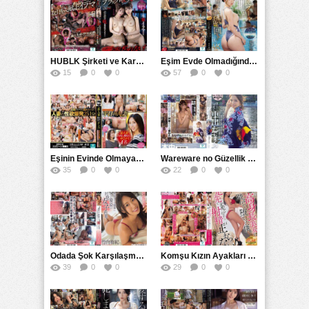
HUBLK Şirketi ve Karanlık İş Dünyası: Her Yer Tükürük Dolu, Kaçış Yok – Çoban Çiçeği ve Adachi Yui’nin Hikayesi
Eşim Evde Olmadığında Havuzdaki Zevkler: İnce Bel ve Bol Kalçaları ile Bir Türk Kadininin Hikayesi
15
0
0
57
0
0
Eşinin Evinde Olmayan Günlük Ev Hanımı Kısa Süreli Aldatma İçin Tesadüfi Flört
Wareware no Güzellik ve Olgunluk Anı:仓本すみれ ile Bir Gece
35
0
0
22
0
0
Odada Şok Karşılaşma: Kaba ve Saygısız Olsalar da Bağlı Olduğum Kız Arkadaşım ve ROYD’nin Gizemi
Komşu Kızın Ayakları Altında: ROYD ve Müthiş Bir Bağlanma Hikayesi
39
0
0
29
0
0