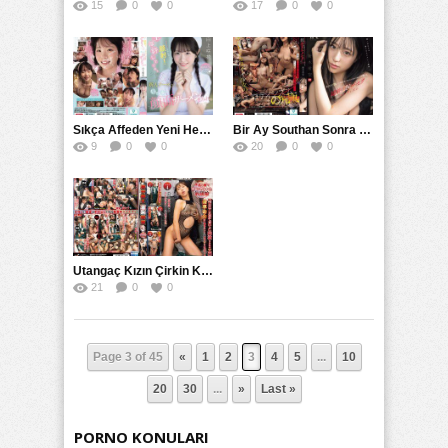
15
0
0
17
0
0
Sıkça Affeden Yeni Hemşire Beyaz Üstü Çiçek Açan SNOS
Bir Ay Southan Sonra İçinden Çıkan Arzuları ve Duygusal Çöküşü ile Güzel Genç Kızın Hikayesi
9
0
0
20
0
0
Utangaç Kızın Çirkin Kıyafetlerle İşkence Gecesi NHDTC
21
0
0
Page 3 of 45
«
1
2
3
4
5
...
10
20
30
...
»
Last »
PORNO KONULARI