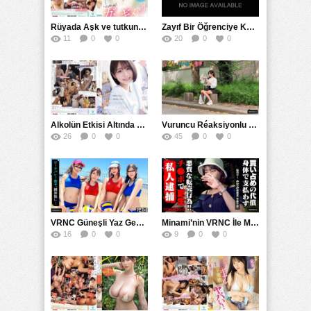
Rüyada Aşk ve tutkunun Sınırları: SNOS ve Aşk İksiri
Zayıf Bir Öğrenciye Karşı Girişimde Bulunmak Hiç Kimseye Yarar Sağlamaz Ama Sınıf Öğretmeni Kötü Bir İnsanın Ayartmasına Boyun Eğdiğinde Ve Onu Tecavüze Uğrattığında O Beklenmedik Bir Şekilde Boyun Eğdi Ve Hatta ERTE Erkek Öğrenci Hoca ERTE Seven Kızın Hikayesini Anlatıyor Nana ERTE Mi
11
0
0
20
0
0
Alkolün Etkisi Altında Sınırları Aşan Bir Haftasonu: SNOS ve 河北彩花’ın En Extreme Cinsel Deneyimi
Vuruncu Réaksiyonlu Newronlar ve Cevapları
26
0
0
45
0
0
VRNC Güneşli Yaz Gecelerinde Dört Güzel Plaj Voleybolu Kızı: Nana, Chinami ve Natalie’nin Hikayesi
Minami’nin VRNC İle Mücadelesi: Kötü Niyetli Bayilerin Önlenmesi
16
0
0
9
0
0