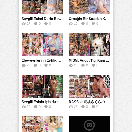
Sevgili Eşimi Derin Bir şekilde Suçlu Hale Getirme ve Aşağılama İçin Zorunlu Yöntemler: SNOS ile İlişkili Erotik Eğlenceler
Örneğin Bir Sıradan Kadın AV Dünyasına Giriş Yapıyor ve Üçüncü Eserinde Profesyonel Bir Erkek Oyuncu İle Birlikte Oynuyor
27
0
0
12
0
0
Ebeveynlerimi Evlilik Baskısından Kurtarmak İçin Şirin İş Arkadaşımı BirGün Boyunca Sevgilim Yapıp Rol Yaptım:椎名奈美 ve 椎名ななみ Öyküsü
MISM: Vücut Tipi Kısa ve İnce OlanExtreme Anal Genişletme Severler CM
22
0
0
20
0
0
Sevgili Eşinin İçin Hafta Sonunda Geçici Küçük Havuz Olan Kadın, Cinsel İstismara Maruz Kalan ve May Ayının Beşinci Günü Hamile Kalan Mutsuki Miyabi
DASS ve胡桃さくらの İncisi: Bir AV Yıldızı Olarak Poolida Marinaya Karşı Güçlü Bir NH İle Görkemli Bir Dünya
19
0
0
23
0
0