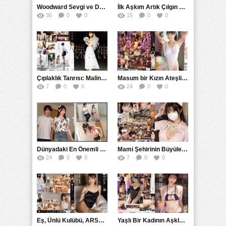
Woodward Sevgi ve Duyguların Yoğunlaşması: SNOS ile Aşkı ve Hazzı Doğru Anlamak
İlk Aşkım Artık Çılgın Bir İkondur: Nagisa Airi
36
0
0
15
0
0
Çıplaklık Tanrısı: Malin Mita ve Mita Mitoko ya da Sada Mitsu Three Three Dōjin Mitadin Mitolojik Hikayesi
Masum bir Kızın Ateşli ve Ürkütücü Macerası: Sürekli ve Açıcı Bir Gün
7
0
0
24
0
0
Dünyadaki En Önemli Bilimsel Keşifler ve Gelişmeler
Mami Şehirinin Büyüleyici Güzelliği ve Aşkın Parlak Anları
24
0
0
7
0
0
Eş, Ünlü Kulübü, ARSO ve 三上美月 İsimlerinin Bir Arada Bulunduğu İlginç Birliktelik
Yaşlı Bir Kadının Aşkla Dolu Anları: Şiddetli orgazm ve Çarpıcı Deneyimler