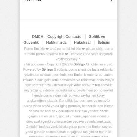
DMCA – Copyright Contacts
Gizlilik ve
Güvenlik
Hakkımızda
Hukuksal
İletişim
Porno film izle ❤️ anal porno full hd izle ❤️ götten sikiş, porno
⭐ mobil porno boşalma izle ❤️ Tecavüz zorla seks izleyerek
keyfinizi yaşayın.
siktirgo5.com - Copyright 2022 ©
Siktirgo
All rights reserved.
Powered by
Siktirgo
Girdiğiniz porno sitesinde fazla reklamlar
yüzünden xvideos, pornhub, xxx filmleri izlemeniz tamamen
imkansız hale geldi artık sansürsüz ve reklamsız seks izleyin
diye ücretsiz hızlı videolar izleyin Adult tecavüz film sitesi ile
seyrettiğiniz videoları indirebilirsiniz özetle hem porno seyret
hemde porno video indir bu web sayfası en kolay
alışkanlığınız olacak. Genellikle jav porn sex ve tecavüz
porno video arşivi ya da ilginç pornolar, benzersiz sex izleme
dahası ise anal sex görüntüleri türk ifşa yandex özetle
çağımızın en iyi am, göt, sik, meme, japanese videosu
dünyadaki çeşitli sunuculardan bedava yayınlanmaktadır.
Geceleri bedava zorla kilotlu çorap porn sex filmleri seyret
yada gündüz olunca sabah kuşağında taş gibi bir hatun ile