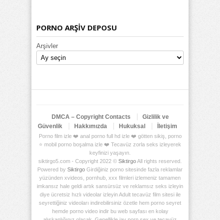
PORNO ARŞİV DEPOSU
Arşivler
DMCA – Copyright Contacts
Gizlilik ve
Güvenlik
Hakkımızda
Hukuksal
İletişim
Porno film izle ❤️ anal porno full hd izle ❤️ götten sikiş, porno
⭐ mobil porno boşalma izle ❤️ Tecavüz zorla seks izleyerek
keyfinizi yaşayın.
siktirgo5.com - Copyright 2022 ©
Siktirgo
All rights reserved.
Powered by
Siktirgo
Girdiğiniz porno sitesinde fazla reklamlar
yüzünden xvideos, pornhub, xxx filmleri izlemeniz tamamen
imkansız hale geldi artık sansürsüz ve reklamsız seks izleyin
diye ücretsiz hızlı videolar izleyin Adult tecavüz film sitesi ile
seyrettiğiniz videoları indirebilirsiniz özetle hem porno seyret
hemde porno video indir bu web sayfası en kolay
alışkanlığınız olacak. Genellikle jav porn sex ve tecavüz