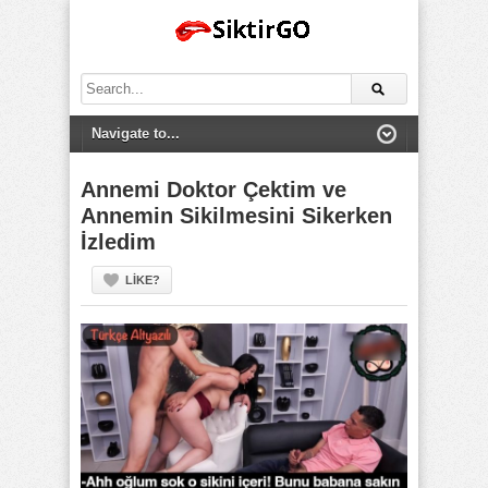
Search
for:
Annemi Doktor Çektim ve
Annemin Sikilmesini Sikerken
İzledim
LIKE?