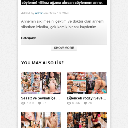
Added by
admin
on Ocak 10, 2026
Annemin sikilmesini çektim ve doktor olan annemi
sikerken izledim, çok komik bir anı kaydettim.
Category:
Genel
SHOW MORE
Tags:
Annemi Doktor Çektim ve Annemin Sikilmesini Sikerken
İzledim izle
,
Annemi Doktor Çektim ve Annemin Sikilmesini
YOU MAY ALSO LIKE
Sikerken İzledim porno izle
,
Annemi Doktor Çektim ve
Annemin Sikilmesini Sikerken İzledim türkçe altyazılı izle
Sessiz ve Sevimli İçe Dönükler İçin Kremalı Pastalar: 后藤えmi ve KTRA’nın Özel Tarifesi
Eğlenceli Yogayı Seven Bir Kadınla Seks Deneyimi
7.00K
27
8.25K
28