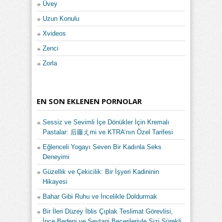
Üvey
Uzun Konulu
Xvideos
Zenci
Zorla
EN SON EKLENEN PORNOLAR
Sessiz ve Sevimli İçe Dönükler İçin Kremalı
Pastalar: 后藤えmi ve KTRA’nın Özel Tarifesi
Eğlenceli Yogayı Seven Bir Kadınla Seks
Deneyimi
Güzellik ve Çekicilik: Bir İşyeri Kadininin
Hikayesi
Bahar Gibi Ruhu ve İncelikle Doldurmak
Bir İleri Düzey İblis Çıplak Teslimat Görevlisi,
İnce Bedeni ve Şeytani Becerileriyle Sizi Sürekli