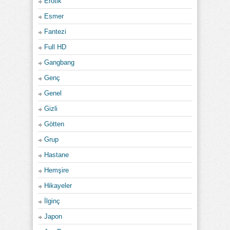
Erotik
Esmer
Fantezi
Full HD
Gangbang
Genç
Genel
Gizli
Götten
Grup
Hastane
Hemşire
Hikayeler
İlginç
Japon