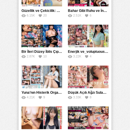
Güzellik ve Çekicilik: Bir İşyeri Kadininin Hikayesi
Bahar Gibi Ruhu ve İncelikle Doldurmak
6.15K
20
2.51K
6
Bir İleri Düzey İblis Çıplak Teslimat Görevlisi, İnce Bedeni ve Şeytani Becerileriyle Sizi Sürekli BoşaltacakMDBK
Enerjik ve_voluptuous Üniversite Kızının H Kupa Büyüklüğündeki Göğüsleri ve Çılgın Orgazmı
2.87K
10
3.22K
4
Yuna’nın Histerik Orgazmı: Genç Kızın Savage Hareketlerle Ulaştığı Şiddetli Coşkuları
Düşük Açılı Ağzı Sulama Teknikleri ve AGMX İlişkisi
4.21K
9
3.33K
8