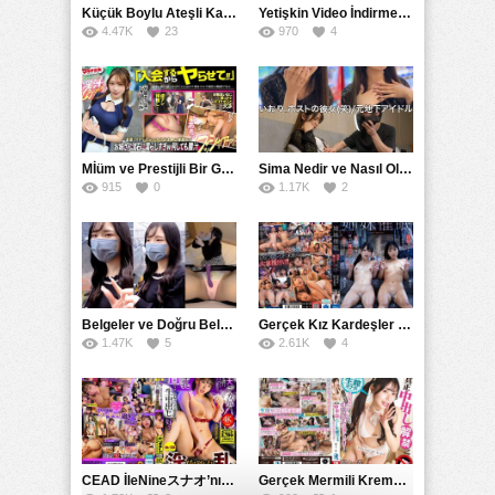
Küçük Boylu Ateşli Karakter: Nandinin Hassas Uçuklu Memeleri ve Sahneleri
Yetişkin Video İndirme Siteleri Grubu: Şefkatli Patron ve Sekreterin Aşk Hikayesi: Prestijli Bir Son
4.47K
23
970
4
Mİüm ve Prestijli Bir Gecenin Sırları: Gizemli Bir Kadın ve Mükemmel Bir Macera
Sima Nedir ve Nasıl Oluşur
915
0
1.17K
2
Belgeler ve Doğru Belgelendirmede DOCS’in Önemi
Gerçek Kız Kardeşler hipnoz ve zihin kontrolü altında liebe阴茎 için yalvaran kızlar: Mısakı Nemıne Mına Hınano
1.47K
5
2.61K
4
CEAD İleNineスナオ’nın Çılgın ve Seksüel Dünyası: Büyük Kalçalar ve Çılgın İlişkiler
Gerçek Mermili Kremalı Pasta Büyük Dağıtımı, Ben Herkesin Özel Placesine Hizmet Eden En Üst Düzey Erotik Ürünler Günün Fırsatı