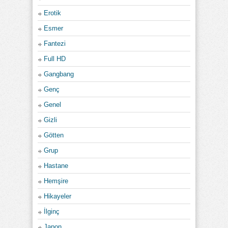
Erotik
Esmer
Fantezi
Full HD
Gangbang
Genç
Genel
Gizli
Götten
Grup
Hastane
Hemşire
Hikayeler
İlginç
Japon