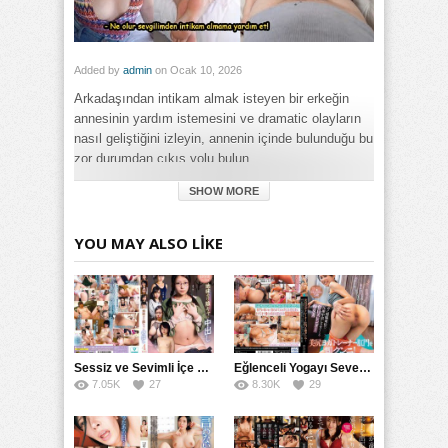
Added by
admin
on Ocak 10, 2026
Arkadaşından intikam almak isteyen bir erkeğin
annesinin yardım istemesini ve dramatic olayların
nasıl geliştiğini izleyin, annenin içinde bulunduğu bu
zor durumdan çıkış yolu bulun.
SHOW MORE
Category:
Genel
Tags:
YOU MAY ALSO LIKE
Arkadaşından İntikam İstemesini İzleyin: Erkek Annesinin İçin
Annenin Yardımına Muhtaç izle
,
Arkadaşından İntikam
İstemesini İzleyin: Erkek Annesinin İçin Annenin Yardımına
Muhtaç porno izle
,
Arkadaşından İntikam İstemesini İzleyin:
Erkek Annesinin İçin Annenin Yardımına Muhtaç türkçe
altyazılı izle
Sessiz ve Sevimli İçe Dönükler İçin Kremalı Pastalar: 后藤えmi ve KTRA’nın Özel Tarifesi
Eğlenceli Yogayı Seven Bir Kadınla Seks Deneyimi
7.05K
27
8.30K
29