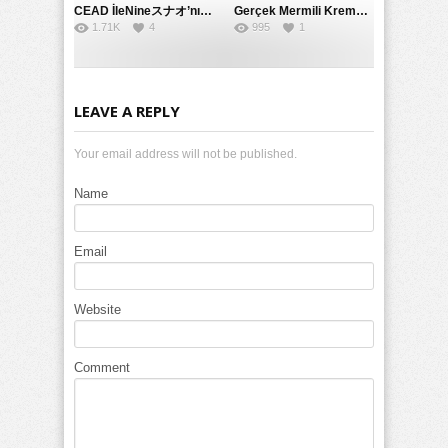
CEAD İleNineスナオ’nın Çılgın ve Seksüel Dünyası: Büyük Kalçalar ve Çılgın İlişkiler
Gerçek Mermili Kremalı Pasta Büyük Dağıtımı, Ben Herkesin Özel Placesine Hizmet Eden En Üst Düzey Erotik Ürünler Günün Fırsatı
1.71K
4
995
1
LEAVE A REPLY
Your email address will not be published.
Name
Email
Website
Comment