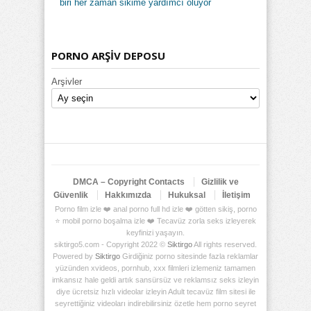
biri her zaman sikime yardımcı oluyor
PORNO ARŞİV DEPOSU
Arşivler
DMCA – Copyright Contacts
Gizlilik ve
Güvenlik
Hakkımızda
Hukuksal
İletişim
Porno film izle ❤️ anal porno full hd izle ❤️ götten sikiş, porno
⭐ mobil porno boşalma izle ❤️ Tecavüz zorla seks izleyerek
keyfinizi yaşayın.
siktirgo5.com - Copyright 2022 ©
Siktirgo
All rights reserved.
Powered by
Siktirgo
Girdiğiniz porno sitesinde fazla reklamlar
yüzünden xvideos, pornhub, xxx filmleri izlemeniz tamamen
imkansız hale geldi artık sansürsüz ve reklamsız seks izleyin
diye ücretsiz hızlı videolar izleyin Adult tecavüz film sitesi ile
seyrettiğiniz videoları indirebilirsiniz özetle hem porno seyret