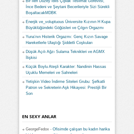
Bir İleri Düzey İblis Çıplak Teslimat Görevlisi,
İnce Bedeni ve Şeytani Becerileriyle Sizi Sürekli
BoşaltacakMDBK
Enerjik ve_voluptuous Üniversite Kızının H Kupa
Büyüklüğündeki Göğüsleri ve Çılgın Orgazmı
Yuna’nın Histerik Orgazmı: Genç Kızın Savage
Hareketlerle Ulaştığı Şiddetli Coşkuları
Düşük Açılı Ağzı Sulama Teknikleri ve AGMX
İlişkisi
Küçük Boylu Ateşli Karakter: Nandinin Hassas
Uçuklu Memeleri ve Sahneleri
Yetişkin Video İndirme Siteleri Grubu: Şefkatli
Patron ve Sekreterin Aşk Hikayesi: Prestijli Bir
Son
EN SEXY ANLAR
GeorgeFedox
-
Ofisimde çalışan bu kadın harika