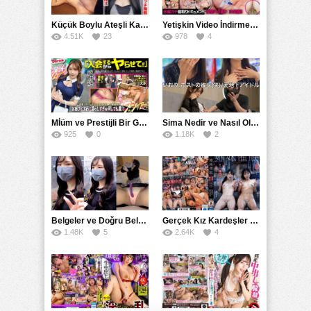
Küçük Boylu Ateşli Karakter: Nandinin Hassas Uçuklu Memeleri ve Sahneleri
Yetişkin Video İndirme Siteleri Grubu: Şefkatli Patron ve Sekreterin Aşk Hikayesi: Prestijli Bir Son
4.51K
23
978
4
Mİüm ve Prestijli Bir Gecenin Sırları: Gizemli Bir Kadın ve Mükemmel Bir Macera
Sima Nedir ve Nasıl Oluşur
925
0
1.18K
2
Belgeler ve Doğru Belgelendirmede DOCS’in Önemi
Gerçek Kız Kardeşler hipnoz ve zihin kontrolü altında liebe阴茎 için yalvaran kızlar: Mısakı Nemıne Mına Hınano
1.48K
5
2.64K
4