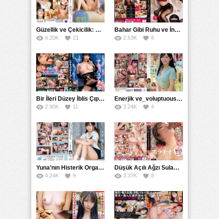
Güzellik ve Çekicilik: Bir İşyeri Kadininin Hikayesi
Bahar Gibi Ruhu ve İncelikle Doldurmak
6.20K
21
2.53K
6
Bir İleri Düzey İblis Çıplak Teslimat Görevlisi, İnce Bedeni ve Şeytani Becerileriyle Sizi Sürekli BoşaltacakMDBK
Enerjik ve_voluptuous Üniversite Kızının H Kupa Büyüklüğündeki Göğüsleri ve Çılgın Orgazmı
2.90K
11
3.24K
4
Yuna’nın Histerik Orgazmı: Genç Kızın Savage Hareketlerle Ulaştığı Şiddetli Coşkuları
Düşük Açılı Ağzı Sulama Teknikleri ve AGMX İlişkisi
4.24K
9
3.37K
8