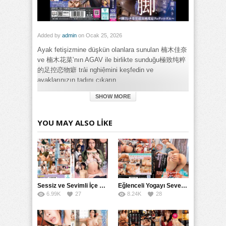
Added by
admin
on Ocak 25, 2026
Ayak fetişizmine düşkün olanlara sunulan 楠木佳奈
ve 楠木花菜’nın AGAV ile birlikte sunduğu極致纯粹
的足控恋物癖 trải nghiệmini keşfedin ve
ayaklarınızın tadını çıkarın.
SHOW MORE
Category:
Genel
Tags:
YOU MAY ALSO LIKE
Ayak Fetişizmi İçin Kutsal Bir Bağ:楠木佳奈
,
Ayak Fetişizmi
İçin Kutsal Bir Bağ:楠木佳奈 楠木花菜 ve AGAV'ın
Önderliğinde Extreme Ayak Sapıklığı izle
,
Ayak Fetişizmi İçin
Kutsal Bir Bağ:楠木佳奈 楠木花菜 ve AGAV'ın Önderliğinde
Extreme Ayak Sapıklığı porno izle
,
Ayak Fetişizmi İçin Kutsal
Bir Bağ:楠木佳奈 楠木花菜 ve AGAV'ın Önderliğinde Extreme
Ayak Sapıklığı türkçe altyazılı izle
Sessiz ve Sevimli İçe Dönükler İçin Kremalı Pastalar: 后藤えmi ve KTRA’nın Özel Tarifesi
Eğlenceli Yogayı Seven Bir Kadınla Seks Deneyimi
6.99K
27
8.24K
28