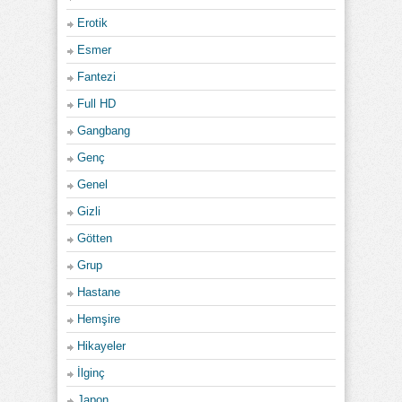
Erotik
Esmer
Fantezi
Full HD
Gangbang
Genç
Genel
Gizli
Götten
Grup
Hastane
Hemşire
Hikayeler
İlginç
Japon