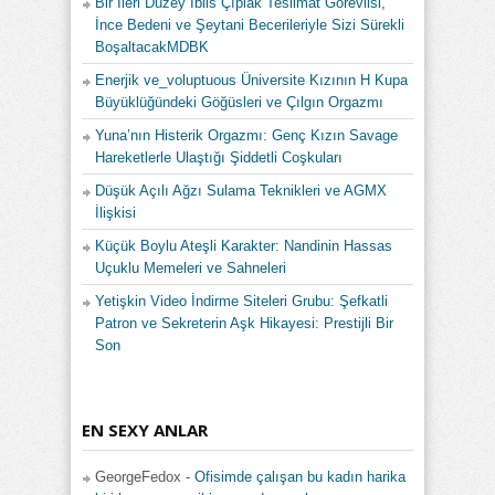
Bir İleri Düzey İblis Çıplak Teslimat Görevlisi,
İnce Bedeni ve Şeytani Becerileriyle Sizi Sürekli
BoşaltacakMDBK
Enerjik ve_voluptuous Üniversite Kızının H Kupa
Büyüklüğündeki Göğüsleri ve Çılgın Orgazmı
Yuna’nın Histerik Orgazmı: Genç Kızın Savage
Hareketlerle Ulaştığı Şiddetli Coşkuları
Düşük Açılı Ağzı Sulama Teknikleri ve AGMX
İlişkisi
Küçük Boylu Ateşli Karakter: Nandinin Hassas
Uçuklu Memeleri ve Sahneleri
Yetişkin Video İndirme Siteleri Grubu: Şefkatli
Patron ve Sekreterin Aşk Hikayesi: Prestijli Bir
Son
EN SEXY ANLAR
GeorgeFedox
-
Ofisimde çalışan bu kadın harika