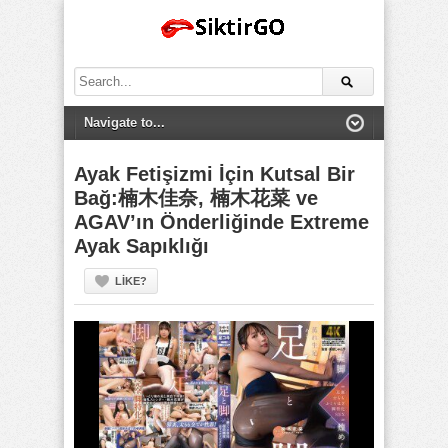
Search
for:
Ayak Fetişizmi İçin Kutsal Bir
Bağ:楠木佳奈, 楠木花菜 ve
AGAV’ın Önderliğinde Extreme
Ayak Sapıklığı
LIKE?