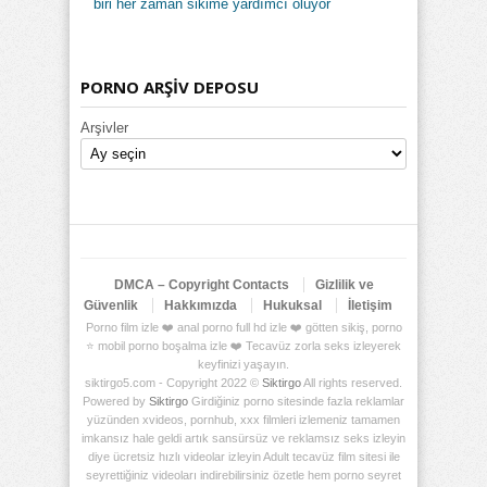
biri her zaman sikime yardımcı oluyor
PORNO ARŞİV DEPOSU
Arşivler
DMCA – Copyright Contacts
Gizlilik ve
Güvenlik
Hakkımızda
Hukuksal
İletişim
Porno film izle ❤️ anal porno full hd izle ❤️ götten sikiş, porno
⭐ mobil porno boşalma izle ❤️ Tecavüz zorla seks izleyerek
keyfinizi yaşayın.
siktirgo5.com - Copyright 2022 ©
Siktirgo
All rights reserved.
Powered by
Siktirgo
Girdiğiniz porno sitesinde fazla reklamlar
yüzünden xvideos, pornhub, xxx filmleri izlemeniz tamamen
imkansız hale geldi artık sansürsüz ve reklamsız seks izleyin
diye ücretsiz hızlı videolar izleyin Adult tecavüz film sitesi ile
seyrettiğiniz videoları indirebilirsiniz özetle hem porno seyret