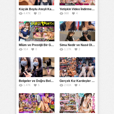
Küçük Boylu Ateşli Karakter: Nandinin Hassas Uçuklu Memeleri ve Sahneleri
Yetişkin Video İndirme Siteleri Grubu: Şefkatli Patron ve Sekreterin Aşk Hikayesi: Prestijli Bir Son
4.47K
23
968
4
Mİüm ve Prestijli Bir Gecenin Sırları: Gizemli Bir Kadın ve Mükemmel Bir Macera
Sima Nedir ve Nasıl Oluşur
914
0
1.17K
2
Belgeler ve Doğru Belgelendirmede DOCS’in Önemi
Gerçek Kız Kardeşler hipnoz ve zihin kontrolü altında liebe阴茎 için yalvaran kızlar: Mısakı Nemıne Mına Hınano
1.47K
5
2.61K
4