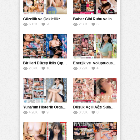
Güzellik ve Çekicilik: Bir İşyeri Kadininin Hikayesi
Bahar Gibi Ruhu ve İncelikle Doldurmak
6.13K
20
2.50K
6
Bir İleri Düzey İblis Çıplak Teslimat Görevlisi, İnce Bedeni ve Şeytani Becerileriyle Sizi Sürekli BoşaltacakMDBK
Enerjik ve_voluptuous Üniversite Kızının H Kupa Büyüklüğündeki Göğüsleri ve Çılgın Orgazmı
2.87K
10
3.22K
4
Yuna’nın Histerik Orgazmı: Genç Kızın Savage Hareketlerle Ulaştığı Şiddetli Coşkuları
Düşük Açılı Ağzı Sulama Teknikleri ve AGMX İlişkisi
4.20K
9
3.33K
8