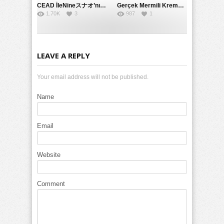
CEAD İleNineスナオ’nın Çılgın ve Seksüel Dünyası: Büyük Kalçalar ve Çılgın İlişkiler
Gerçek Mermili Kremalı Pasta Büyük Dağıtımı, Ben Herkesin Özel Placesine Hizmet Eden En Üst Düzey Erotik Ürünler Günün Fırsatı
1.70K
3
987
1
LEAVE A REPLY
Your email address will not be published.
Name
Email
Website
Comment