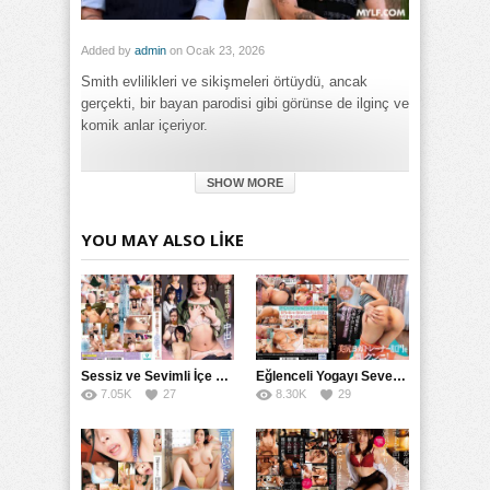
Added by
admin
on Ocak 23, 2026
Smith evlilikleri ve sikişmeleri örtüydü, ancak
gerçekti, bir bayan parodisi gibi görünse de ilginç ve
komik anlar içeriyor.
Category:
SHOW MORE
Genel
Tags:
Bayan Smith'in Evlilikleri Gerçekti Örtüydü Sikişmeleri Bir
YOU MAY ALSO LIKE
Parodisi Değildi izle
,
Bayan Smith'in Evlilikleri Gerçekti
Örtüydü Sikişmeleri Bir Parodisi Değildi porno izle
,
Bayan
Smith'in Evlilikleri Gerçekti Örtüydü Sikişmeleri Bir Parodisi
Değildi türkçe altyazılı izle
Sessiz ve Sevimli İçe Dönükler İçin Kremalı Pastalar: 后藤えmi ve KTRA’nın Özel Tarifesi
Eğlenceli Yogayı Seven Bir Kadınla Seks Deneyimi
7.05K
27
8.30K
29