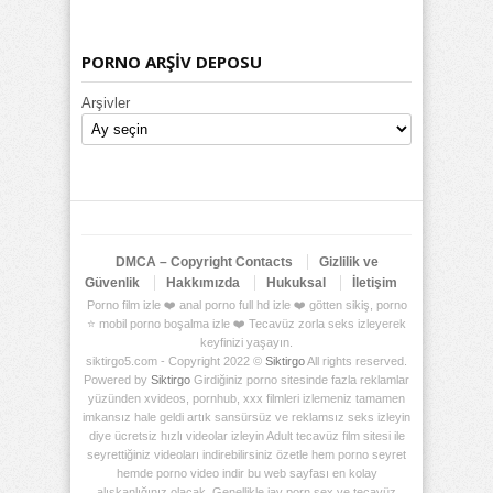
PORNO ARŞİV DEPOSU
Arşivler
DMCA – Copyright Contacts
Gizlilik ve
Güvenlik
Hakkımızda
Hukuksal
İletişim
Porno film izle ❤️ anal porno full hd izle ❤️ götten sikiş, porno
⭐ mobil porno boşalma izle ❤️ Tecavüz zorla seks izleyerek
keyfinizi yaşayın.
siktirgo5.com - Copyright 2022 ©
Siktirgo
All rights reserved.
Powered by
Siktirgo
Girdiğiniz porno sitesinde fazla reklamlar
yüzünden xvideos, pornhub, xxx filmleri izlemeniz tamamen
imkansız hale geldi artık sansürsüz ve reklamsız seks izleyin
diye ücretsiz hızlı videolar izleyin Adult tecavüz film sitesi ile
seyrettiğiniz videoları indirebilirsiniz özetle hem porno seyret
hemde porno video indir bu web sayfası en kolay
alışkanlığınız olacak. Genellikle jav porn sex ve tecavüz