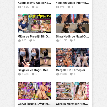
Küçük Boylu Ateşli Karakter: Nandinin Hassas Uçuklu Memeleri ve Sahneleri
Yetişkin Video İndirme Siteleri Grubu: Şefkatli Patron ve Sekreterin Aşk Hikayesi: Prestijli Bir Son
4.51K
23
978
4
Mİüm ve Prestijli Bir Gecenin Sırları: Gizemli Bir Kadın ve Mükemmel Bir Macera
Sima Nedir ve Nasıl Oluşur
925
0
1.18K
2
Belgeler ve Doğru Belgelendirmede DOCS’in Önemi
Gerçek Kız Kardeşler hipnoz ve zihin kontrolü altında liebe阴茎 için yalvaran kızlar: Mısakı Nemıne Mına Hınano
1.48K
5
2.64K
4
CEAD İleNineスナオ’nın Çılgın ve Seksüel Dünyası: Büyük Kalçalar ve Çılgın İlişkiler
Gerçek Mermili Kremalı Pasta Büyük Dağıtımı, Ben Herkesin Özel Placesine Hizmet Eden En Üst Düzey Erotik Ürünler Günün Fırsatı