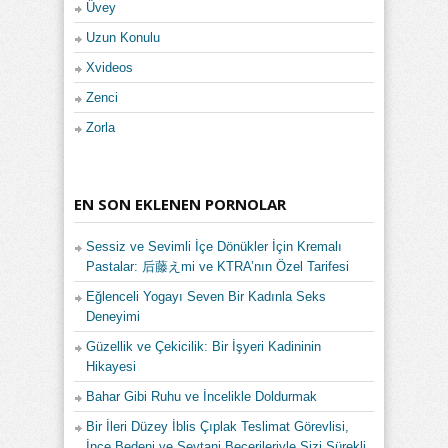
Üvey
Uzun Konulu
Xvideos
Zenci
Zorla
EN SON EKLENEN PORNOLAR
Sessiz ve Sevimli İçe Dönükler İçin Kremalı
Pastalar: 后藤えmi ve KTRA’nın Özel Tarifesi
Eğlenceli Yogayı Seven Bir Kadınla Seks
Deneyimi
Güzellik ve Çekicilik: Bir İşyeri Kadininin
Hikayesi
Bahar Gibi Ruhu ve İncelikle Doldurmak
Bir İleri Düzey İblis Çıplak Teslimat Görevlisi,
İnce Bedeni ve Şeytani Becerileriyle Sizi Sürekli