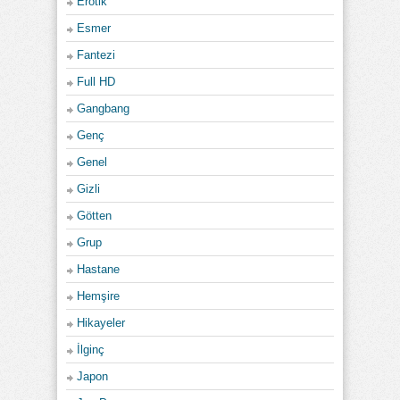
Erotik
Esmer
Fantezi
Full HD
Gangbang
Genç
Genel
Gizli
Götten
Grup
Hastane
Hemşire
Hikayeler
İlginç
Japon