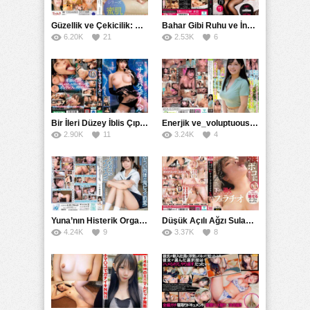
Güzellik ve Çekicilik: Bir İşyeri Kadininin Hikayesi
Bahar Gibi Ruhu ve İncelikle Doldurmak
6.20K
21
2.53K
6
Bir İleri Düzey İblis Çıplak Teslimat Görevlisi, İnce Bedeni ve Şeytani Becerileriyle Sizi Sürekli BoşaltacakMDBK
Enerjik ve_voluptuous Üniversite Kızının H Kupa Büyüklüğündeki Göğüsleri ve Çılgın Orgazmı
2.90K
11
3.24K
4
Yuna’nın Histerik Orgazmı: Genç Kızın Savage Hareketlerle Ulaştığı Şiddetli Coşkuları
Düşük Açılı Ağzı Sulama Teknikleri ve AGMX İlişkisi
4.24K
9
3.37K
8