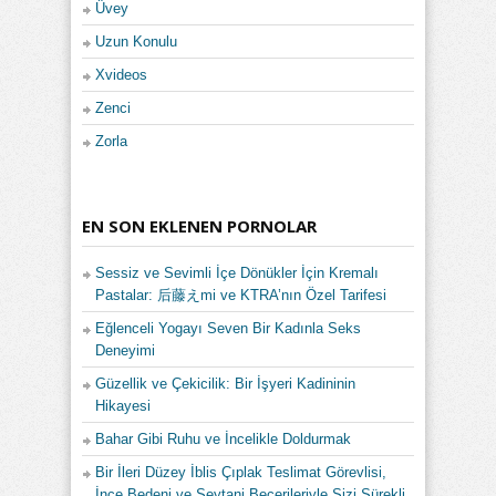
Üvey
Uzun Konulu
Xvideos
Zenci
Zorla
EN SON EKLENEN PORNOLAR
Sessiz ve Sevimli İçe Dönükler İçin Kremalı
Pastalar: 后藤えmi ve KTRA’nın Özel Tarifesi
Eğlenceli Yogayı Seven Bir Kadınla Seks
Deneyimi
Güzellik ve Çekicilik: Bir İşyeri Kadininin
Hikayesi
Bahar Gibi Ruhu ve İncelikle Doldurmak
Bir İleri Düzey İblis Çıplak Teslimat Görevlisi,
İnce Bedeni ve Şeytani Becerileriyle Sizi Sürekli