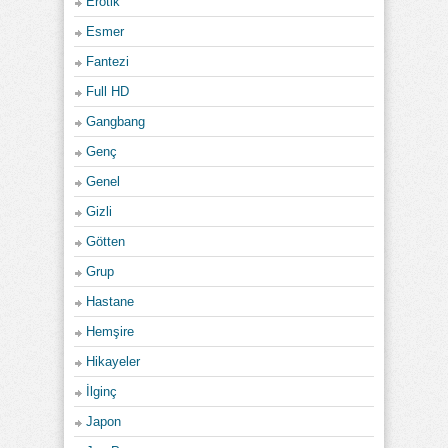
Erotik
Esmer
Fantezi
Full HD
Gangbang
Genç
Genel
Gizli
Götten
Grup
Hastane
Hemşire
Hikayeler
İlginç
Japon