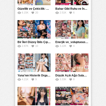
Güzellik ve Çekicilik: Bir İşyeri Kadininin Hikayesi
Bahar Gibi Ruhu ve İncelikle Doldurmak
6.15K
20
2.51K
6
Bir İleri Düzey İblis Çıplak Teslimat Görevlisi, İnce Bedeni ve Şeytani Becerileriyle Sizi Sürekli BoşaltacakMDBK
Enerjik ve_voluptuous Üniversite Kızının H Kupa Büyüklüğündeki Göğüsleri ve Çılgın Orgazmı
2.87K
10
3.22K
4
Yuna’nın Histerik Orgazmı: Genç Kızın Savage Hareketlerle Ulaştığı Şiddetli Coşkuları
Düşük Açılı Ağzı Sulama Teknikleri ve AGMX İlişkisi
4.21K
9
3.33K
8