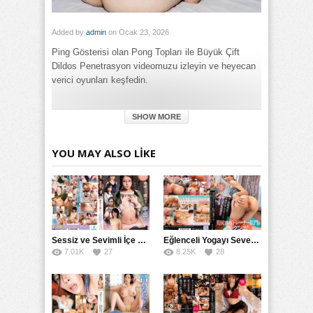
Added by
admin
on Ocak 23, 2026
Ping Gösterisi olan Pong Topları ile Büyük Çift
Dildos Penetrasyon videomuzu izleyin ve heyecan
verici oyunları keşfedin.
Category:
SHOW MORE
Genel
Tags:
Çift Dildos ile Büyük Penetrasyon Gösterisi: Topları ve Pong
YOU MAY ALSO LIKE
Pinging Ping Show izle
,
Çift Dildos ile Büyük Penetrasyon
Gösterisi: Topları ve Pong Pinging Ping Show porno izle
,
Çift
Dildos ile Büyük Penetrasyon Gösterisi: Topları ve Pong
Pinging Ping Show türkçe altyazılı izle
Sessiz ve Sevimli İçe Dönükler İçin Kremalı Pastalar: 后藤えmi ve KTRA’nın Özel Tarifesi
Eğlenceli Yogayı Seven Bir Kadınla Seks Deneyimi
7.01K
27
8.25K
28