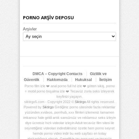
PORNO ARŞİV DEPOSU
Arşivler
DMCA – Copyright Contacts
Gizlilik ve
Güvenlik
Hakkımızda
Hukuksal
İletişim
Porno film izle ❤️ anal porno full hd izle ❤️ götten sikiş, porno
⭐ mobil porno boşalma izle ❤️ Tecavüz zorla seks izleyerek
keyfinizi yaşayın.
siktirgo5.com - Copyright 2022 ©
Siktirgo
All rights reserved.
Powered by
Siktirgo
Girdiğiniz porno sitesinde fazla reklamlar
yüzünden xvideos, pornhub, xxx filmleri izlemeniz tamamen
imkansız hale geldi artık sansürsüz ve reklamsız seks izleyin
diye ücretsiz hızlı videolar izleyin Adult tecavüz film sitesi ile
seyrettiğiniz videoları indirebilirsiniz özetle hem porno seyret
hemde porno video indir bu web sayfası en kolay
alışkanlığınız olacak. Genellikle jav porn sex ve tecavüz