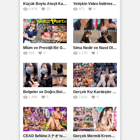
Küçük Boylu Ateşli Karakter: Nandinin Hassas Uçuklu Memeleri ve Sahneleri
Yetişkin Video İndirme Siteleri Grubu: Şefkatli Patron ve Sekreterin Aşk Hikayesi: Prestijli Bir Son
4.47K
23
971
4
Mİüm ve Prestijli Bir Gecenin Sırları: Gizemli Bir Kadın ve Mükemmel Bir Macera
Sima Nedir ve Nasıl Oluşur
915
0
1.17K
2
Belgeler ve Doğru Belgelendirmede DOCS’in Önemi
Gerçek Kız Kardeşler hipnoz ve zihin kontrolü altında liebe阴茎 için yalvaran kızlar: Mısakı Nemıne Mına Hınano
1.48K
5
2.61K
4
CEAD İleNineスナオ’nın Çılgın ve Seksüel Dünyası: Büyük Kalçalar ve Çılgın İlişkiler
Gerçek Mermili Kremalı Pasta Büyük Dağıtımı, Ben Herkesin Özel Placesine Hizmet Eden En Üst Düzey Erotik Ürünler Günün Fırsatı