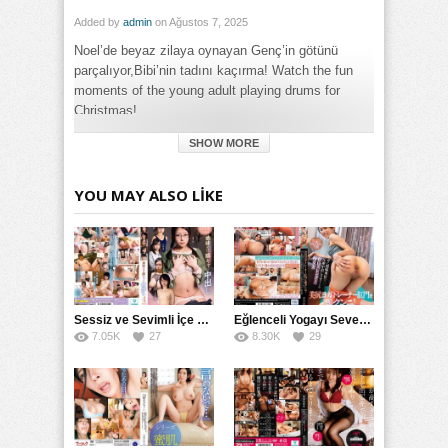
Added by
admin
on Ağustos 7, 2025
Noel’de beyaz zilaya oynayan Genç’in götünü
parçalıyor,Bibi’nin tadını kaçırma! Watch the fun
moments of the young adult playing drums for
Christmas!
SHOW MORE
Category:
Büyük Meme
,
Full HD
,
Genç
,
Genel
,
Götten
,
Türk
Tags:
YOU MAY ALSO LIKE
Genç Noel Götünü Bibi Whitezillaya Parçalıyor izle
,
Genç
Noel Götünü Bibi Whitezillaya Parçalıyor türkçe altyazılı izle
Sessiz ve Sevimli İçe Dönükler İçin Kremalı Pastalar: 后藤えmi ve KTRA’nın Özel Tarifesi
Eğlenceli Yogayı Seven Bir Kadınla Seks Deneyimi
7.05K
27
8.30K
29