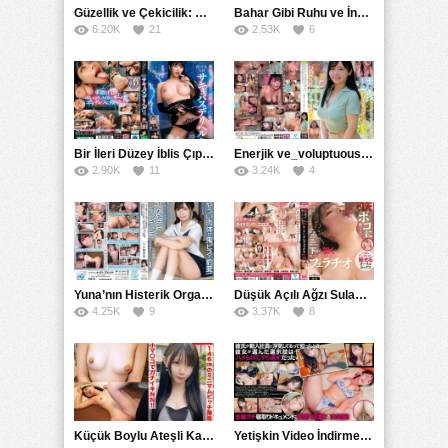
Güzellik ve Çekicilik: Bir İşyeri Kadininin Hikayesi
Bahar Gibi Ruhu ve İncelikle Doldurmak
6.20K
21
2.53K
6
Bir İleri Düzey İblis Çıplak Teslimat Görevlisi, İnce Bedeni ve Şeytani Becerileriyle Sizi Sürekli BoşaltacakMDBK
Enerjik ve_voluptuous Üniversite Kızının H Kupa Büyüklüğündeki Göğüsleri ve Çılgın Orgazmı
2.90K
11
3.24K
4
Yuna’nın Histerik Orgazmı: Genç Kızın Savage Hareketlerle Ulaştığı Şiddetli Coşkuları
Düşük Açılı Ağzı Sulama Teknikleri ve AGMX İlişkisi
4.25K
9
3.37K
8
Küçük Boylu Ateşli Karakter: Nandinin Hassas Uçuklu Memeleri ve Sahneleri
Yetişkin Video İndirme Siteleri Grubu: Şefkatli Patron ve Sekreterin Aşk Hikayesi: Prestijli Bir Son