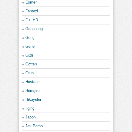
Esmer
Fantezi
Full HD
Gangbang
Genç
Genel
Gizli
Götten
Grup
Hastane
Hemşire
Hikayeler
İlginç
Japon
Jav Porno