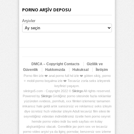
PORNO ARŞİV DEPOSU
Arşivler
DMCA – Copyright Contacts
Gizlilik ve
Güvenlik
Hakkımızda
Hukuksal
İletişim
Porno film izle ❤️ anal porno full hd izle ❤️ götten sikiş, porno
⭐ mobil porno boşalma izle ❤️ Tecavüz zorla seks izleyerek
keyfinizi yaşayın.
siktirgo5.com - Copyright 2022 ©
Siktirgo
All rights reserved.
Powered by
Siktirgo
Girdiğiniz porno sitesinde fazla reklamlar
yüzünden xvideos, pornhub, xxx filmleri izlemeniz tamamen
imkansız hale geldi artık sansürsüz ve reklamsız seks izleyin
diye ücretsiz hızlı videolar izleyin Adult tecavüz film sitesi ile
seyrettiğiniz videoları indirebilirsiniz özetle hem porno seyret
hemde porno video indir bu web sayfası en kolay
alışkanlığınız olacak. Genellikle jav porn sex ve tecavüz
porno video arşivi ya da ilginç pornolar, benzersiz sex izleme