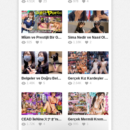
4.51K
23
978
4
Mİüm ve Prestijli Bir Gecenin Sırları: Gizemli Bir Kadın ve Mükemmel Bir Macera
Sima Nedir ve Nasıl Oluşur
925
0
1.18K
2
Belgeler ve Doğru Belgelendirmede DOCS’in Önemi
Gerçek Kız Kardeşler hipnoz ve zihin kontrolü altında liebe阴茎 için yalvaran kızlar: Mısakı Nemıne Mına Hınano
1.48K
5
2.64K
4
CEAD İleNineスナオ’nın Çılgın ve Seksüel Dünyası: Büyük Kalçalar ve Çılgın İlişkiler
Gerçek Mermili Kremalı Pasta Büyük Dağıtımı, Ben Herkesin Özel Placesine Hizmet Eden En Üst Düzey Erotik Ürünler Günün Fırsatı
1.72K
4
995
1