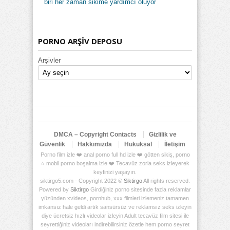
biri her zaman sikime yardımcı oluyor
PORNO ARŞİV DEPOSU
Arşivler
DMCA – Copyright Contacts
Gizlilik ve
Güvenlik
Hakkımızda
Hukuksal
İletişim
Porno film izle ❤️ anal porno full hd izle ❤️ götten sikiş, porno
⭐ mobil porno boşalma izle ❤️ Tecavüz zorla seks izleyerek
keyfinizi yaşayın.
siktirgo5.com - Copyright 2022 ©
Siktirgo
All rights reserved.
Powered by
Siktirgo
Girdiğiniz porno sitesinde fazla reklamlar
yüzünden xvideos, pornhub, xxx filmleri izlemeniz tamamen
imkansız hale geldi artık sansürsüz ve reklamsız seks izleyin
diye ücretsiz hızlı videolar izleyin Adult tecavüz film sitesi ile
seyrettiğiniz videoları indirebilirsiniz özetle hem porno seyret