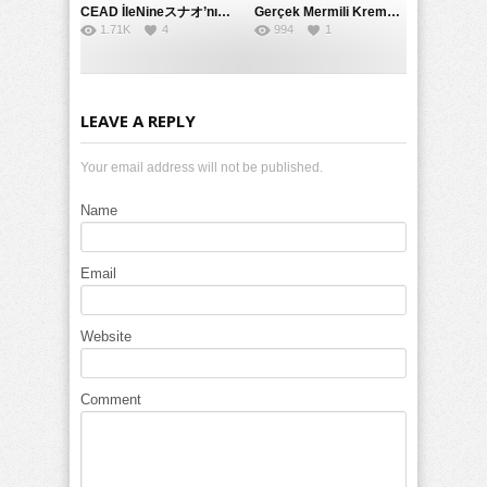
CEAD İleNineスナオ’nın Çılgın ve Seksüel Dünyası: Büyük Kalçalar ve Çılgın İlişkiler
Gerçek Mermili Kremalı Pasta Büyük Dağıtımı, Ben Herkesin Özel Placesine Hizmet Eden En Üst Düzey Erotik Ürünler Günün Fırsatı
1.71K
4
994
1
LEAVE A REPLY
Your email address will not be published.
Name
Email
Website
Comment