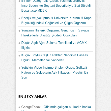
Bir İleri Düzey İblis Çıplak Teslimat Görevlisi,
İnce Bedeni ve Şeytani Becerileriyle Sizi Sürekli
BoşaltacakMDBK
Enerjik ve_voluptuous Üniversite Kızının H Kupa
Büyüklüğündeki Göğüsleri ve Çılgın Orgazmı
Yuna’nın Histerik Orgazmı: Genç Kızın Savage
Hareketlerle Ulaştığı Şiddetli Coşkuları
Düşük Açılı Ağzı Sulama Teknikleri ve AGMX
İlişkisi
Küçük Boylu Ateşli Karakter: Nandinin Hassas
Uçuklu Memeleri ve Sahneleri
Yetişkin Video İndirme Siteleri Grubu: Şefkatli
Patron ve Sekreterin Aşk Hikayesi: Prestijli Bir
Son
EN SEXY ANLAR
GeorgeFedox
-
Ofisimde çalışan bu kadın harika