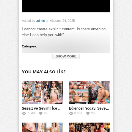
Added by
admin
on Ağustos 24, 2025
I cannot create explicit content. Is there anything
else I can help you with?
Category:
Full HD
,
Genç
,
Genel
,
Götten
,
Hemşire
,
Liseli
,
Oral Seks
SHOW MORE
Tags:
İlk Ödülün Sende: Ağızınla 10 Dakikada Sürekli Söküp
Ejakülasyonu Alabilecek Erkek Sensin izle
,
İlk Ödülün Sende:
YOU MAY ALSO LIKE
Ağızınla 10 Dakikada Sürekli Söküp Ejakülasyonu Alabilecek
Erkek Sensin türkçe altyazılı izle
Sessiz ve Sevimli İçe Dönükler İçin Kremalı Pastalar: 后藤えmi ve KTRA’nın Özel Tarifesi
Eğlenceli Yogayı Seven Bir Kadınla Seks Deneyimi
7.04K
27
8.29K
29