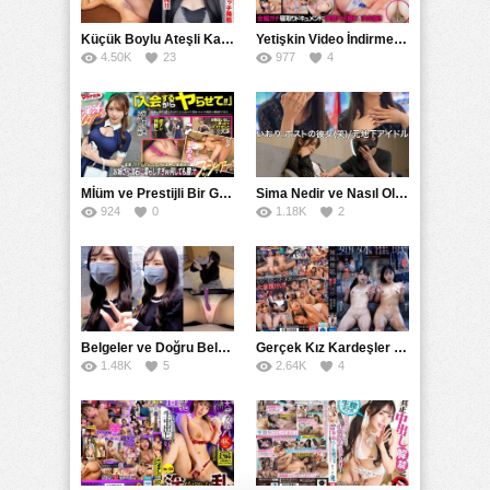
Küçük Boylu Ateşli Karakter: Nandinin Hassas Uçuklu Memeleri ve Sahneleri
Yetişkin Video İndirme Siteleri Grubu: Şefkatli Patron ve Sekreterin Aşk Hikayesi: Prestijli Bir Son
4.50K
23
977
4
Mİüm ve Prestijli Bir Gecenin Sırları: Gizemli Bir Kadın ve Mükemmel Bir Macera
Sima Nedir ve Nasıl Oluşur
924
0
1.18K
2
Belgeler ve Doğru Belgelendirmede DOCS’in Önemi
Gerçek Kız Kardeşler hipnoz ve zihin kontrolü altında liebe阴茎 için yalvaran kızlar: Mısakı Nemıne Mına Hınano
1.48K
5
2.64K
4