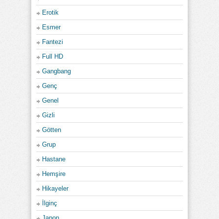
Erotik
Esmer
Fantezi
Full HD
Gangbang
Genç
Genel
Gizli
Götten
Grup
Hastane
Hemşire
Hikayeler
İlginç
Japon