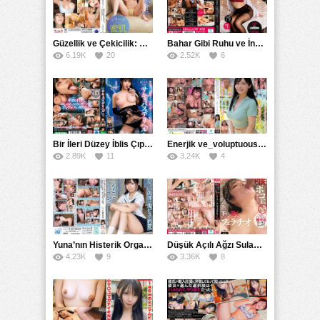
Güzellik ve Çekicilik: Bir İşyeri Kadininin Hikayesi
Bahar Gibi Ruhu ve İncelikle Doldurmak
6.19K
20
2.52K
6
Bir İleri Düzey İblis Çıplak Teslimat Görevlisi, İnce Bedeni ve Şeytani Becerileriyle Sizi Sürekli BoşaltacakMDBK
Enerjik ve_voluptuous Üniversite Kızının H Kupa Büyüklüğündeki Göğüsleri ve Çılgın Orgazmı
2.89K
11
3.24K
4
Yuna’nın Histerik Orgazmı: Genç Kızın Savage Hareketlerle Ulaştığı Şiddetli Coşkuları
Düşük Açılı Ağzı Sulama Teknikleri ve AGMX İlişkisi
4.23K
9
3.36K
8