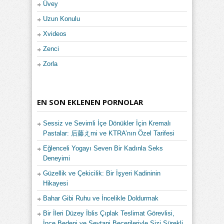
Üvey
Uzun Konulu
Xvideos
Zenci
Zorla
EN SON EKLENEN PORNOLAR
Sessiz ve Sevimli İçe Dönükler İçin Kremalı
Pastalar: 后藤えmi ve KTRA’nın Özel Tarifesi
Eğlenceli Yogayı Seven Bir Kadınla Seks
Deneyimi
Güzellik ve Çekicilik: Bir İşyeri Kadininin
Hikayesi
Bahar Gibi Ruhu ve İncelikle Doldurmak
Bir İleri Düzey İblis Çıplak Teslimat Görevlisi,
İnce Bedeni ve Şeytani Becerileriyle Sizi Sürekli