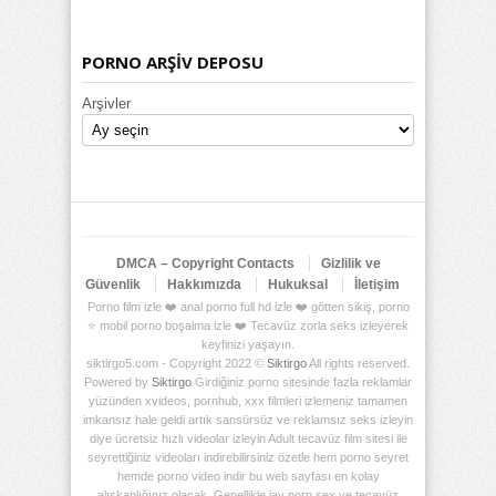
PORNO ARŞİV DEPOSU
Arşivler
DMCA – Copyright Contacts
Gizlilik ve
Güvenlik
Hakkımızda
Hukuksal
İletişim
Porno film izle ❤️ anal porno full hd izle ❤️ götten sikiş, porno
⭐ mobil porno boşalma izle ❤️ Tecavüz zorla seks izleyerek
keyfinizi yaşayın.
siktirgo5.com - Copyright 2022 ©
Siktirgo
All rights reserved.
Powered by
Siktirgo
Girdiğiniz porno sitesinde fazla reklamlar
yüzünden xvideos, pornhub, xxx filmleri izlemeniz tamamen
imkansız hale geldi artık sansürsüz ve reklamsız seks izleyin
diye ücretsiz hızlı videolar izleyin Adult tecavüz film sitesi ile
seyrettiğiniz videoları indirebilirsiniz özetle hem porno seyret
hemde porno video indir bu web sayfası en kolay
alışkanlığınız olacak. Genellikle jav porn sex ve tecavüz