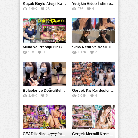
Küçük Boylu Ateşli Karakter: Nandinin Hassas Uçuklu Memeleri ve Sahneleri
Yetişkin Video İndirme Siteleri Grubu: Şefkatli Patron ve Sekreterin Aşk Hikayesi: Prestijli Bir Son
4.49K
23
976
4
Mİüm ve Prestijli Bir Gecenin Sırları: Gizemli Bir Kadın ve Mükemmel Bir Macera
Sima Nedir ve Nasıl Oluşur
918
0
1.17K
2
Belgeler ve Doğru Belgelendirmede DOCS’in Önemi
Gerçek Kız Kardeşler hipnoz ve zihin kontrolü altında liebe阴茎 için yalvaran kızlar: Mısakı Nemıne Mına Hınano
1.48K
5
2.63K
4
CEAD İleNineスナオ’nın Çılgın ve Seksüel Dünyası: Büyük Kalçalar ve Çılgın İlişkiler
Gerçek Mermili Kremalı Pasta Büyük Dağıtımı, Ben Herkesin Özel Placesine Hizmet Eden En Üst Düzey Erotik Ürünler Günün Fırsatı