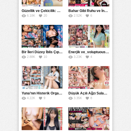
Güzellik ve Çekicilik: Bir İşyeri Kadininin Hikayesi
Bahar Gibi Ruhu ve İncelikle Doldurmak
6.18K
20
2.52K
6
Bir İleri Düzey İblis Çıplak Teslimat Görevlisi, İnce Bedeni ve Şeytani Becerileriyle Sizi Sürekli BoşaltacakMDBK
Enerjik ve_voluptuous Üniversite Kızının H Kupa Büyüklüğündeki Göğüsleri ve Çılgın Orgazmı
2.88K
10
3.23K
4
Yuna’nın Histerik Orgazmı: Genç Kızın Savage Hareketlerle Ulaştığı Şiddetli Coşkuları
Düşük Açılı Ağzı Sulama Teknikleri ve AGMX İlişkisi
4.22K
9
3.35K
8