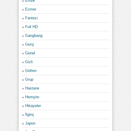
Erotik
Esmer
Fantezi
Full HD
Gangbang
Genç
Genel
Gizli
Götten
Grup
Hastane
Hemşire
Hikayeler
İlginç
Japon