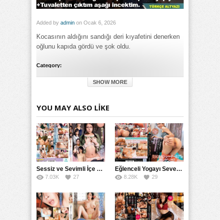
Added by
admin
on Ocak 6, 2026
Kocasının aldığını sandığı deri kıyafetini denerken
oğlunu kapıda gördü ve şok oldu.
Category:
Genel
SHOW MORE
Tags:
Kapıda Deri Kıyafetini Gördü
,
Kapıda Deri Kıyafetini Gördü
Denerken Oğlunu Kocasının Aldığı izle
,
Kapıda Deri Kıyafetini
YOU MAY ALSO LIKE
Gördü Denerken Oğlunu Kocasının Aldığı porno izle
,
Kapıda
Deri Kıyafetini Gördü Denerken Oğlunu Kocasının Aldığı
türkçe altyazılı izle
Sessiz ve Sevimli İçe Dönükler İçin Kremalı Pastalar: 后藤えmi ve KTRA’nın Özel Tarifesi
Eğlenceli Yogayı Seven Bir Kadınla Seks Deneyimi
7.03K
27
8.28K
29