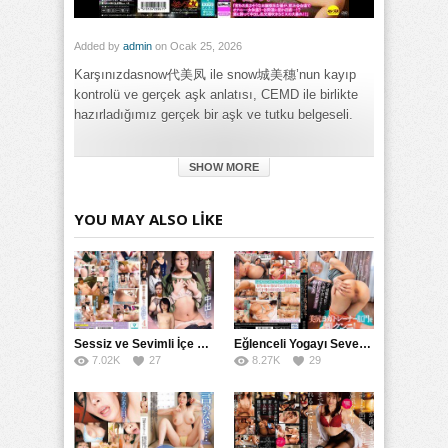
Added by
admin
on Ocak 25, 2026
Karşınızdasnow代美凤 ile snow城美穗’nun kayıp
kontrolü ve gerçek aşk anlatısı, CEMD ile birlikte
hazırladığımız gerçek bir aşk ve tutku belgeseli.
Category:
SHOW MORE
Genel
Tags:
Kar Şehir Güzellik: Bir Kızın Sarhoş Gecesi ve Gerçek Aşkın
YOU MAY ALSO LIKE
Kaydı izle
,
Kar Şehir Güzellik: Bir Kızın Sarhoş Gecesi ve
Gerçek Aşkın Kaydı porno izle
,
Kar Şehir Güzellik: Bir Kızın
Sarhoş Gecesi ve Gerçek Aşkın Kaydı türkçe altyazılı izle
Sessiz ve Sevimli İçe Dönükler İçin Kremalı Pastalar: 后藤えmi ve KTRA’nın Özel Tarifesi
Eğlenceli Yogayı Seven Bir Kadınla Seks Deneyimi
7.02K
27
8.27K
29