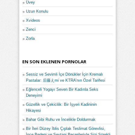
Üvey
Uzun Konulu
Xvideos
Zenci
Zorla
EN SON EKLENEN PORNOLAR
Sessiz ve Sevimli İçe Dönükler İçin Kremalı
Pastalar: 后藤えmi ve KTRA’nın Özel Tarifesi
Eğlenceli Yogayı Seven Bir Kadınla Seks
Deneyimi
Güzellik ve Çekicilik: Bir İşyeri Kadininin
Hikayesi
Bahar Gibi Ruhu ve İncelikle Doldurmak
Bir İleri Düzey İblis Çıplak Teslimat Görevlisi,
İnce Bedeni ve Şeytani Becerileriyle Sizi Sürekli