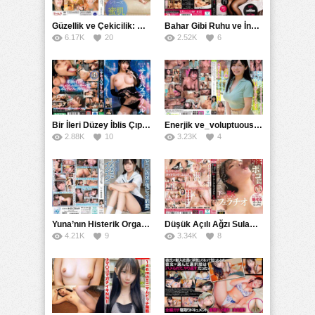
Güzellik ve Çekicilik: Bir İşyeri Kadininin Hikayesi
Bahar Gibi Ruhu ve İncelikle Doldurmak
6.17K
20
2.52K
6
Bir İleri Düzey İblis Çıplak Teslimat Görevlisi, İnce Bedeni ve Şeytani Becerileriyle Sizi Sürekli BoşaltacakMDBK
Enerjik ve_voluptuous Üniversite Kızının H Kupa Büyüklüğündeki Göğüsleri ve Çılgın Orgazmı
2.88K
10
3.23K
4
Yuna’nın Histerik Orgazmı: Genç Kızın Savage Hareketlerle Ulaştığı Şiddetli Coşkuları
Düşük Açılı Ağzı Sulama Teknikleri ve AGMX İlişkisi
4.21K
9
3.34K
8