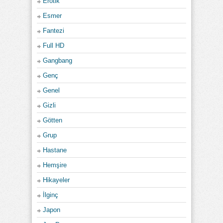
Erotik
Esmer
Fantezi
Full HD
Gangbang
Genç
Genel
Gizli
Götten
Grup
Hastane
Hemşire
Hikayeler
İlginç
Japon