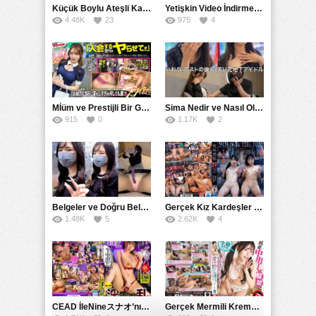
Küçük Boylu Ateşli Karakter: Nandinin Hassas Uçuklu Memeleri ve Sahneleri
Yetişkin Video İndirme Siteleri Grubu: Şefkatli Patron ve Sekreterin Aşk Hikayesi: Prestijli Bir Son
4.48K
23
975
4
Mİüm ve Prestijli Bir Gecenin Sırları: Gizemli Bir Kadın ve Mükemmel Bir Macera
Sima Nedir ve Nasıl Oluşur
915
0
1.17K
2
Belgeler ve Doğru Belgelendirmede DOCS’in Önemi
Gerçek Kız Kardeşler hipnoz ve zihin kontrolü altında liebe阴茎 için yalvaran kızlar: Mısakı Nemıne Mına Hınano
1.48K
5
2.62K
4
CEAD İleNineスナオ’nın Çılgın ve Seksüel Dünyası: Büyük Kalçalar ve Çılgın İlişkiler
Gerçek Mermili Kremalı Pasta Büyük Dağıtımı, Ben Herkesin Özel Placesine Hizmet Eden En Üst Düzey Erotik Ürünler Günün Fırsatı