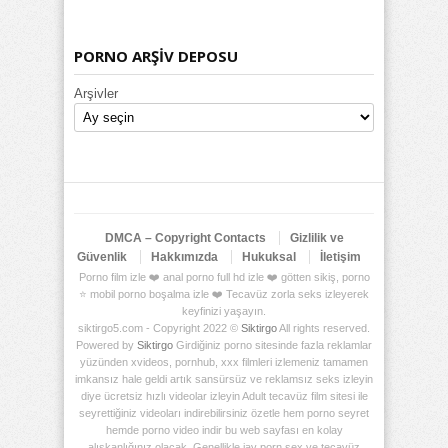
PORNO ARŞİV DEPOSU
Arşivler
DMCA – Copyright Contacts
Gizlilik ve
Güvenlik
Hakkımızda
Hukuksal
İletişim
Porno film izle ❤️ anal porno full hd izle ❤️ götten sikiş, porno
⭐ mobil porno boşalma izle ❤️ Tecavüz zorla seks izleyerek
keyfinizi yaşayın.
siktirgo5.com - Copyright 2022 ©
Siktirgo
All rights reserved.
Powered by
Siktirgo
Girdiğiniz porno sitesinde fazla reklamlar
yüzünden xvideos, pornhub, xxx filmleri izlemeniz tamamen
imkansız hale geldi artık sansürsüz ve reklamsız seks izleyin
diye ücretsiz hızlı videolar izleyin Adult tecavüz film sitesi ile
seyrettiğiniz videoları indirebilirsiniz özetle hem porno seyret
hemde porno video indir bu web sayfası en kolay
alışkanlığınız olacak. Genellikle jav porn sex ve tecavüz