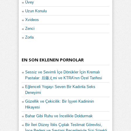
Üvey
Uzun Konulu
Xvideos
Zenci
Zorla
EN SON EKLENEN PORNOLAR
Sessiz ve Sevimli İçe Dönükler İçin Kremalı
Pastalar: 后藤えmi ve KTRA’nın Özel Tarifesi
Eğlenceli Yogayı Seven Bir Kadınla Seks
Deneyimi
Güzellik ve Çekicilik: Bir İşyeri Kadininin
Hikayesi
Bahar Gibi Ruhu ve İncelikle Doldurmak
Bir İleri Düzey İblis Çıplak Teslimat Görevlisi,
İnce Bedeni ve Şeytani Becerileriyle Sizi Sürekli