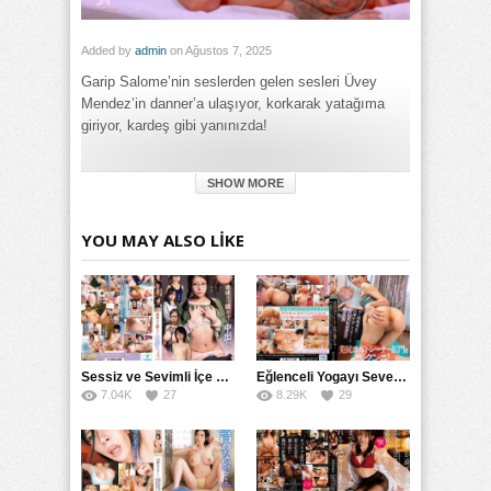
Added by
admin
on Ağustos 7, 2025
Garip Salome’nin seslerden gelen sesleri Üvey
Mendez’in danner’a ulaşıyor, korkarak yatağıma
giriyor, kardeş gibi yanınızda!
Category:
SHOW MORE
Genel
,
Götten
,
Latin
Tags:
Kardeş Seslerinden Üveyinin Salome Yatağıma Danner Garip
YOU MAY ALSO LIKE
Mendez Korkarak GIRİYOR! izle
,
Kardeş Seslerinden
Üveyinin Salome Yatağıma Danner Garip Mendez Korkarak
GIRİYOR! porno izle
,
Kardeş Seslerinden Üveyinin Salome
Yatağıma Danner Garip Mendez Korkarak GIRİYOR! türkçe
altyazılı izle
Sessiz ve Sevimli İçe Dönükler İçin Kremalı Pastalar: 后藤えmi ve KTRA’nın Özel Tarifesi
Eğlenceli Yogayı Seven Bir Kadınla Seks Deneyimi
7.04K
27
8.29K
29