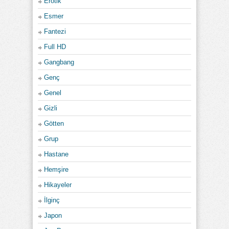
Erotik
Esmer
Fantezi
Full HD
Gangbang
Genç
Genel
Gizli
Götten
Grup
Hastane
Hemşire
Hikayeler
İlginç
Japon