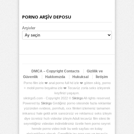
PORNO ARŞİV DEPOSU
Arşivler
DMCA – Copyright Contacts
Gizlilik ve
Güvenlik
Hakkımızda
Hukuksal
İletişim
Porno film izle ❤️ anal porno full hd izle ❤️ götten sikiş, porno
⭐ mobil porno boşalma izle ❤️ Tecavüz zorla seks izleyerek
keyfinizi yaşayın.
siktirgo5.com - Copyright 2022 ©
Siktirgo
All rights reserved.
Powered by
Siktirgo
Girdiğiniz porno sitesinde fazla reklamlar
yüzünden xvideos, pornhub, xxx filmleri izlemeniz tamamen
imkansız hale geldi artık sansürsüz ve reklamsız seks izleyin
diye ücretsiz hızlı videolar izleyin Adult tecavüz film sitesi ile
seyrettiğiniz videoları indirebilirsiniz özetle hem porno seyret
hemde porno video indir bu web sayfası en kolay
alışkanlığınız olacak. Genellikle jav porn sex ve tecavüz