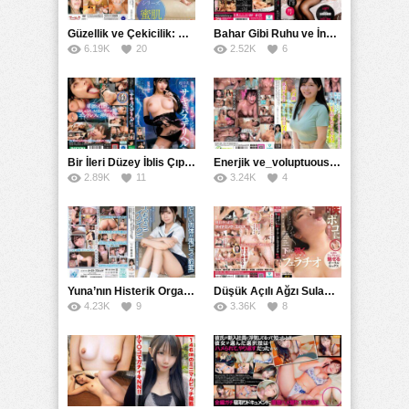
Güzellik ve Çekicilik: Bir İşyeri Kadininin Hikayesi
Bahar Gibi Ruhu ve İncelikle Doldurmak
6.19K
20
2.52K
6
Bir İleri Düzey İblis Çıplak Teslimat Görevlisi, İnce Bedeni ve Şeytani Becerileriyle Sizi Sürekli BoşaltacakMDBK
Enerjik ve_voluptuous Üniversite Kızının H Kupa Büyüklüğündeki Göğüsleri ve Çılgın Orgazmı
2.89K
11
3.24K
4
Yuna’nın Histerik Orgazmı: Genç Kızın Savage Hareketlerle Ulaştığı Şiddetli Coşkuları
Düşük Açılı Ağzı Sulama Teknikleri ve AGMX İlişkisi
4.23K
9
3.36K
8