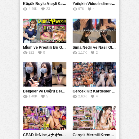
Küçük Boylu Ateşli Karakter: Nandinin Hassas Uçuklu Memeleri ve Sahneleri
Yetişkin Video İndirme Siteleri Grubu: Şefkatli Patron ve Sekreterin Aşk Hikayesi: Prestijli Bir Son
4.49K
23
976
4
Mİüm ve Prestijli Bir Gecenin Sırları: Gizemli Bir Kadın ve Mükemmel Bir Macera
Sima Nedir ve Nasıl Oluşur
922
0
1.17K
2
Belgeler ve Doğru Belgelendirmede DOCS’in Önemi
Gerçek Kız Kardeşler hipnoz ve zihin kontrolü altında liebe阴茎 için yalvaran kızlar: Mısakı Nemıne Mına Hınano
1.48K
5
2.63K
4
CEAD İleNineスナオ’nın Çılgın ve Seksüel Dünyası: Büyük Kalçalar ve Çılgın İlişkiler
Gerçek Mermili Kremalı Pasta Büyük Dağıtımı, Ben Herkesin Özel Placesine Hizmet Eden En Üst Düzey Erotik Ürünler Günün Fırsatı