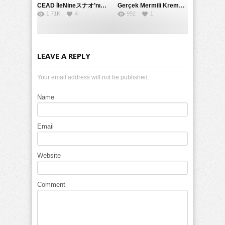
CEAD İleNineスナオ’nın Çılgın ve Seksüel Dünyası: Büyük Kalçalar ve Çılgın İlişkiler
Gerçek Mermili Kremalı Pasta Büyük Dağıtımı, Ben Herkesin Özel Placesine Hizmet Eden En Üst Düzey Erotik Ürünler Günün Fırsatı
1.71K
4
992
1
LEAVE A REPLY
Your email address will not be published.
Name
Email
Website
Comment