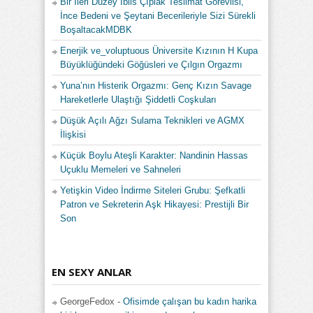
Bir İleri Düzey İblis Çıplak Teslimat Görevlisi,
İnce Bedeni ve Şeytani Becerileriyle Sizi Sürekli
BoşaltacakMDBK
Enerjik ve_voluptuous Üniversite Kızının H Kupa
Büyüklüğündeki Göğüsleri ve Çılgın Orgazmı
Yuna’nın Histerik Orgazmı: Genç Kızın Savage
Hareketlerle Ulaştığı Şiddetli Coşkuları
Düşük Açılı Ağzı Sulama Teknikleri ve AGMX
İlişkisi
Küçük Boylu Ateşli Karakter: Nandinin Hassas
Uçuklu Memeleri ve Sahneleri
Yetişkin Video İndirme Siteleri Grubu: Şefkatli
Patron ve Sekreterin Aşk Hikayesi: Prestijli Bir
Son
EN SEXY ANLAR
GeorgeFedox
-
Ofisimde çalışan bu kadın harika