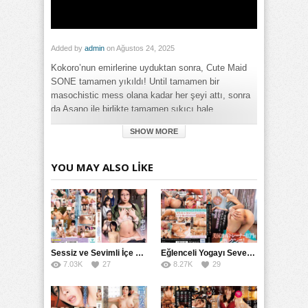
Added by
admin
on Ağustos 24, 2025
Kokoro’nun emirlerine uyduktan sonra, Cute Maid
SONE tamamen yıkıldı! Until tamamen bir
masochistic mess olana kadar her şeyi attı, sonra
da Asano ile birlikte tamamen sıkıcı hale
getirildiğinde tamamen anlaştı.
SHOW MORE
Category:
Full HD
,
Genç
,
Genel
,
Hemşire
,
Oral Seks
,
Sert
YOU MAY ALSO LIKE
Tags:
Kompletede Çıkmış Kokoro Mess'i: SONE'nin BoredAsano
Maid'iyla Anlaştığı Zaman Completely Smashed Oldular izle
,
Kompletede Çıkmış Kokoro Mess'i: SONE'nin BoredAsano
Maid'iyla Anlaştığı Zaman Completely Smashed Oldular türkçe
altyazılı izle
Sessiz ve Sevimli İçe Dönükler İçin Kremalı Pastalar: 后藤えmi ve KTRA’nın Özel Tarifesi
Eğlenceli Yogayı Seven Bir Kadınla Seks Deneyimi
7.03K
27
8.27K
29