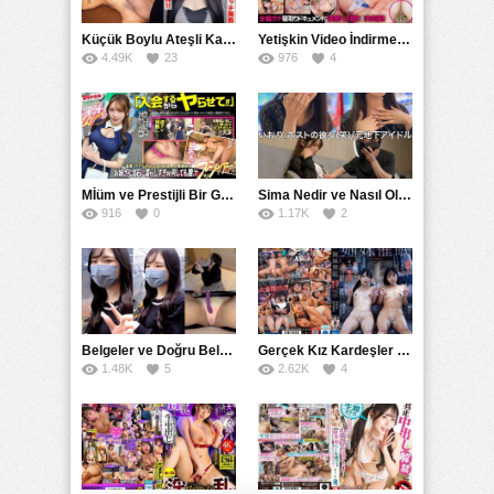
Küçük Boylu Ateşli Karakter: Nandinin Hassas Uçuklu Memeleri ve Sahneleri
Yetişkin Video İndirme Siteleri Grubu: Şefkatli Patron ve Sekreterin Aşk Hikayesi: Prestijli Bir Son
4.49K
23
976
4
Mİüm ve Prestijli Bir Gecenin Sırları: Gizemli Bir Kadın ve Mükemmel Bir Macera
Sima Nedir ve Nasıl Oluşur
916
0
1.17K
2
Belgeler ve Doğru Belgelendirmede DOCS’in Önemi
Gerçek Kız Kardeşler hipnoz ve zihin kontrolü altında liebe阴茎 için yalvaran kızlar: Mısakı Nemıne Mına Hınano
1.48K
5
2.62K
4