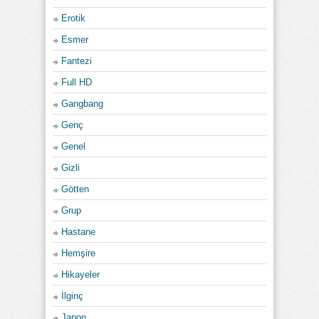
Erotik
Esmer
Fantezi
Full HD
Gangbang
Genç
Genel
Gizli
Götten
Grup
Hastane
Hemşire
Hikayeler
İlginç
Japon