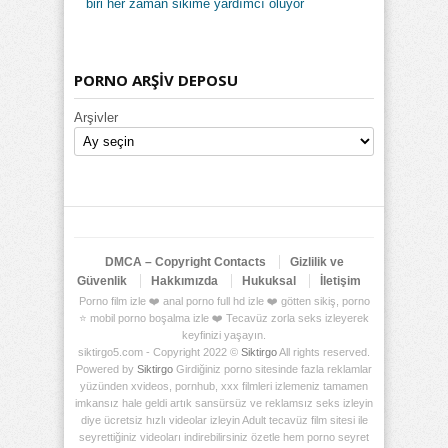
biri her zaman sikime yardımcı oluyor
PORNO ARŞİV DEPOSU
Arşivler
DMCA – Copyright Contacts
Gizlilik ve
Güvenlik
Hakkımızda
Hukuksal
İletişim
Porno film izle ❤️ anal porno full hd izle ❤️ götten sikiş, porno
⭐ mobil porno boşalma izle ❤️ Tecavüz zorla seks izleyerek
keyfinizi yaşayın.
siktirgo5.com - Copyright 2022 ©
Siktirgo
All rights reserved.
Powered by
Siktirgo
Girdiğiniz porno sitesinde fazla reklamlar
yüzünden xvideos, pornhub, xxx filmleri izlemeniz tamamen
imkansız hale geldi artık sansürsüz ve reklamsız seks izleyin
diye ücretsiz hızlı videolar izleyin Adult tecavüz film sitesi ile
seyrettiğiniz videoları indirebilirsiniz özetle hem porno seyret