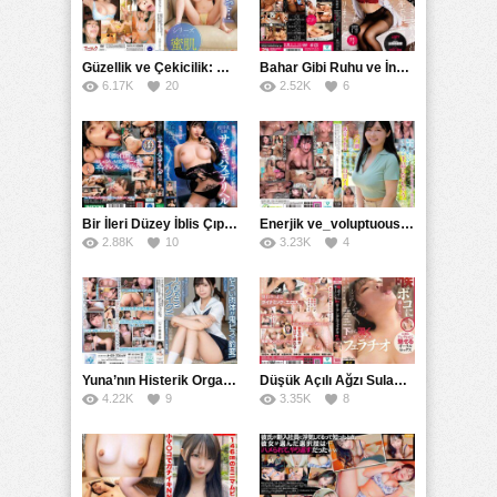
Güzellik ve Çekicilik: Bir İşyeri Kadininin Hikayesi
Bahar Gibi Ruhu ve İncelikle Doldurmak
6.17K
20
2.52K
6
Bir İleri Düzey İblis Çıplak Teslimat Görevlisi, İnce Bedeni ve Şeytani Becerileriyle Sizi Sürekli BoşaltacakMDBK
Enerjik ve_voluptuous Üniversite Kızının H Kupa Büyüklüğündeki Göğüsleri ve Çılgın Orgazmı
2.88K
10
3.23K
4
Yuna’nın Histerik Orgazmı: Genç Kızın Savage Hareketlerle Ulaştığı Şiddetli Coşkuları
Düşük Açılı Ağzı Sulama Teknikleri ve AGMX İlişkisi
4.22K
9
3.35K
8