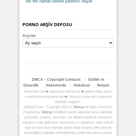
biri her zaman sikime yardımcı oluyor
PORNO ARŞİV DEPOSU
Arşivler
DMCA – Copyright Contacts
Gizlilik ve
Güvenlik
Hakkımızda
Hukuksal
İletişim
Porno film izle ❤️ anal porno full hd izle ❤️ götten sikiş, porno
⭐ mobil porno boşalma izle ❤️ Tecavüz zorla seks izleyerek
keyfinizi yaşayın.
siktirgo5.com - Copyright 2022 ©
Siktirgo
All rights reserved.
Powered by
Siktirgo
Girdiğiniz porno sitesinde fazla reklamlar
yüzünden xvideos, pornhub, xxx filmleri izlemeniz tamamen
imkansız hale geldi artık sansürsüz ve reklamsız seks izleyin
diye ücretsiz hızlı videolar izleyin Adult tecavüz film sitesi ile
seyrettiğiniz videoları indirebilirsiniz özetle hem porno seyret