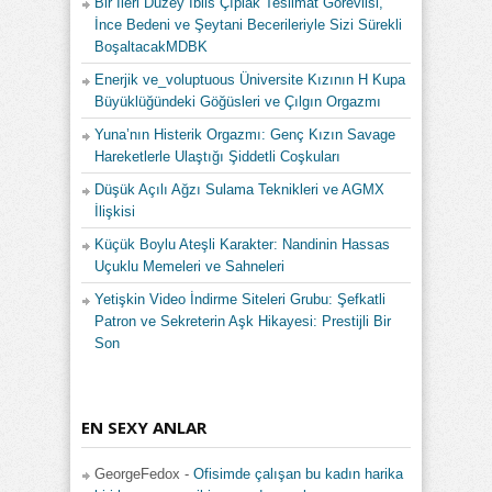
Bir İleri Düzey İblis Çıplak Teslimat Görevlisi,
İnce Bedeni ve Şeytani Becerileriyle Sizi Sürekli
BoşaltacakMDBK
Enerjik ve_voluptuous Üniversite Kızının H Kupa
Büyüklüğündeki Göğüsleri ve Çılgın Orgazmı
Yuna’nın Histerik Orgazmı: Genç Kızın Savage
Hareketlerle Ulaştığı Şiddetli Coşkuları
Düşük Açılı Ağzı Sulama Teknikleri ve AGMX
İlişkisi
Küçük Boylu Ateşli Karakter: Nandinin Hassas
Uçuklu Memeleri ve Sahneleri
Yetişkin Video İndirme Siteleri Grubu: Şefkatli
Patron ve Sekreterin Aşk Hikayesi: Prestijli Bir
Son
EN SEXY ANLAR
GeorgeFedox
-
Ofisimde çalışan bu kadın harika