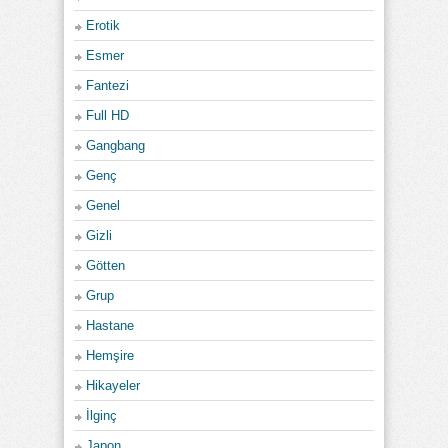
Erotik
Esmer
Fantezi
Full HD
Gangbang
Genç
Genel
Gizli
Götten
Grup
Hastane
Hemşire
Hikayeler
İlginç
Japon