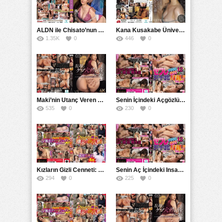
ALDN ile Chisato’nun Sır Ganışık Günleri ve Kızları
Kana Kusakabe Üniversitesinden Swooshed Away Olan Kadın, Sweet Whispers ile Evlendi
1.35K
0
446
0
Maki’nin Utanç Veren Kocası Hiçbir Zaman Açığa Çıkmayan Hojo Deliğindeki Utançlı Sırrı
Senin İçindeki Açgözlü Arkadaşın: İnsanlar Her Zaman Seninle Carnal SaatLERini Yaşar.
535
0
230
0
Kızların Gizli Cenneti: Bu Local MBMP’yi Keşfetmeyi Seçerseniz Mutlaka Değer!
Senin Aç İçindeki Insanlarla Birlikte Giden Saatlerde Ananın Sana Kesinlikle Arkadaşındır
294
0
225
0