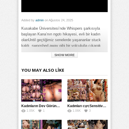
Added by
admin
on Ağustos 24, 2025
Kusakabe Üniversitesi’nde Whispers şarkısıyla
başlayan Kana’nın ngọtı hikayesi, evli bir kadın
olanUntil geçtiğimiz senelerde yaşananlar stuck
kaldı, swooshed away gibi bir yolculuğa çıkarak
Nest’e kadar uzanıyor.
SHOW MORE
Category:
Büyük Meme
,
Full HD
,
Genel
,
Götten
,
Mature
,
Milf
YOU MAY ALSO LIKE
Tags:
Kusakabe Üniversitesi'nden Uzaklaşan Kadın
,
Kusakabe
Üniversitesi'nden Uzaklaşan Kadın Tatlı Fısıltılarla Yuvasına
Dönene Kadar izle
,
Kusakabe Üniversitesi'nden Uzaklaşan
Kadın Tatlı Fısıltılarla Yuvasına Dönene Kadar porno izle
,
Kusakabe Üniversitesi'nden Uzaklaşan Kadın Tatlı Fısıltılarla
Yuvasına Dönene Kadar türkçe altyazılı izle
Kadınların Dev Görünümü: Çarpıcı ve Ağır Sikletli Süper Kadınlar
Kadınları cựcSensitive Nipplelarıyla Oynarken Vücutlarındaki Areolalara(PRMJ) Saatlerce Aşırı Erect Orgazmlar Sağlıyor
1.05K
1
1.06K
3