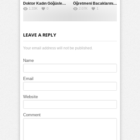
Doktor Kadın Göğüslerini İyice Açmış Bakmamak Elde Değil
Öğretmeni Bacaklarını Ayıra Ayıra Girme Diye Bağırsada Nafile
1.33K
0
2.07K
1
LEAVE A REPLY
Your email address will not be published.
Name
Email
Website
Comment