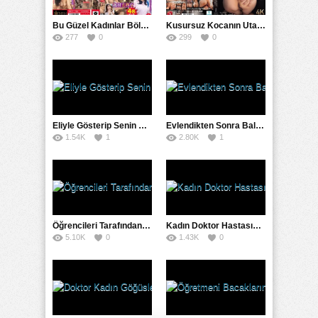
Bu Güzel Kadınlar Bölgesi’nde Saklı Mücevherleri Keşfetmeniz Mümkün
Kusursuz Kocanın Utanç Vermeyen Eşi Hiçbir Zaman Açığa Çıkmamıştır.
277
0
299
0
Eliyle Gösterip Senin Porno Filmini Çekeceğim Diyor
Evlendikten Sonra Baldız Evden Ayrılmıyor
1.54K
1
2.80K
1
Öğrencileri Tarafından Çorabı Zorla Yırtılan Öğretmen Çığlık Atıyor
Kadın Doktor Hastasını En İyi Şekilde Nasıl Sikerim Diye Düşünüyor
5.10K
0
1.43K
0