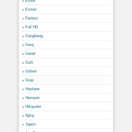
Erotik
Esmer
Fantezi
Full HD
Gangbang
Genç
Genel
Gizli
Götten
Grup
Hastane
Hemşire
Hikayeler
İlginç
Japon