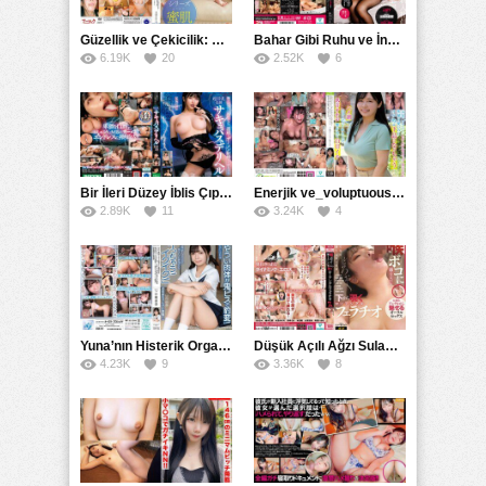
Güzellik ve Çekicilik: Bir İşyeri Kadininin Hikayesi
Bahar Gibi Ruhu ve İncelikle Doldurmak
6.19K
20
2.52K
6
Bir İleri Düzey İblis Çıplak Teslimat Görevlisi, İnce Bedeni ve Şeytani Becerileriyle Sizi Sürekli BoşaltacakMDBK
Enerjik ve_voluptuous Üniversite Kızının H Kupa Büyüklüğündeki Göğüsleri ve Çılgın Orgazmı
2.89K
11
3.24K
4
Yuna’nın Histerik Orgazmı: Genç Kızın Savage Hareketlerle Ulaştığı Şiddetli Coşkuları
Düşük Açılı Ağzı Sulama Teknikleri ve AGMX İlişkisi
4.23K
9
3.36K
8