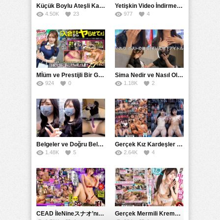
Küçük Boylu Ateşli Karakter: Nandinin Hassas Uçuklu Memeleri ve Sahneleri
Yetişkin Video İndirme Siteleri Grubu: Şefkatli Patron ve Sekreterin Aşk Hikayesi: Prestijli Bir Son
4.50K
23
977
4
Mİüm ve Prestijli Bir Gecenin Sırları: Gizemli Bir Kadın ve Mükemmel Bir Macera
Sima Nedir ve Nasıl Oluşur
924
0
1.18K
2
Belgeler ve Doğru Belgelendirmede DOCS’in Önemi
Gerçek Kız Kardeşler hipnoz ve zihin kontrolü altında liebe阴茎 için yalvaran kızlar: Mısakı Nemıne Mına Hınano
1.48K
5
2.64K
4
CEAD İleNineスナオ’nın Çılgın ve Seksüel Dünyası: Büyük Kalçalar ve Çılgın İlişkiler
Gerçek Mermili Kremalı Pasta Büyük Dağıtımı, Ben Herkesin Özel Placesine Hizmet Eden En Üst Düzey Erotik Ürünler Günün Fırsatı