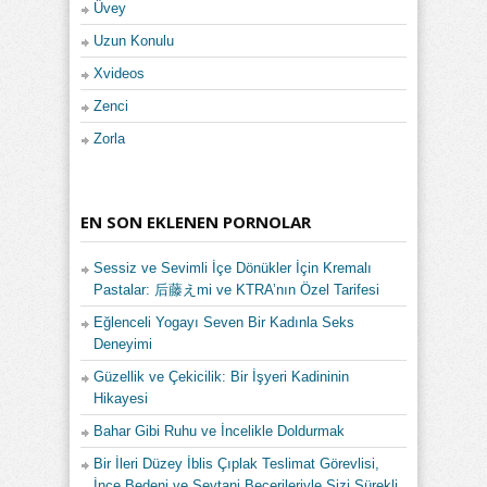
Üvey
Uzun Konulu
Xvideos
Zenci
Zorla
EN SON EKLENEN PORNOLAR
Sessiz ve Sevimli İçe Dönükler İçin Kremalı
Pastalar: 后藤えmi ve KTRA’nın Özel Tarifesi
Eğlenceli Yogayı Seven Bir Kadınla Seks
Deneyimi
Güzellik ve Çekicilik: Bir İşyeri Kadininin
Hikayesi
Bahar Gibi Ruhu ve İncelikle Doldurmak
Bir İleri Düzey İblis Çıplak Teslimat Görevlisi,
İnce Bedeni ve Şeytani Becerileriyle Sizi Sürekli