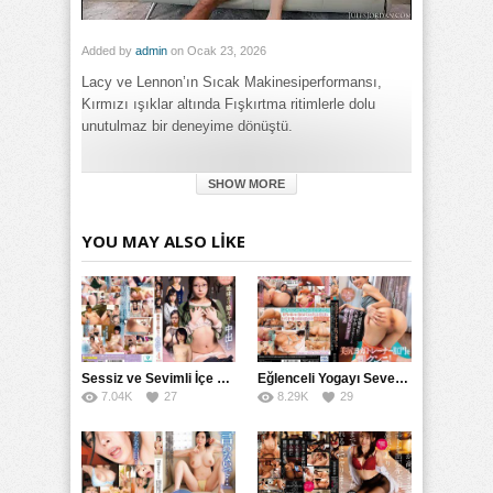
Added by
admin
on Ocak 23, 2026
Lacy ve Lennon’ın Sıcak Makinesiperformansı,
Kırmızı ışıklar altında Fışkırtma ritimlerle dolu
unutulmaz bir deneyime dönüştü.
Category:
SHOW MORE
Genel
Tags:
Lennon'ın Kırmızı Sıcak Makinesi Lacy'ye Fışkırtma Yapıyor
YOU MAY ALSO LIKE
izle
,
Lennon'ın Kırmızı Sıcak Makinesi Lacy'ye Fışkırtma
Yapıyor porno izle
,
Lennon'ın Kırmızı Sıcak Makinesi Lacy'ye
Fışkırtma Yapıyor türkçe altyazılı izle
Sessiz ve Sevimli İçe Dönükler İçin Kremalı Pastalar: 后藤えmi ve KTRA’nın Özel Tarifesi
Eğlenceli Yogayı Seven Bir Kadınla Seks Deneyimi
7.04K
27
8.29K
29