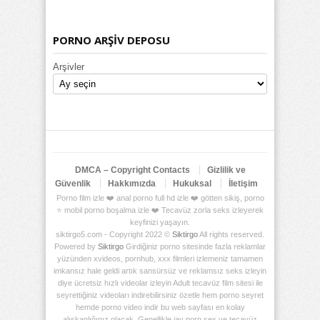
PORNO ARŞİV DEPOSU
Arşivler
DMCA – Copyright Contacts
Gizlilik ve
Güvenlik
Hakkımızda
Hukuksal
İletişim
Porno film izle ❤️ anal porno full hd izle ❤️ götten sikiş, porno
⭐ mobil porno boşalma izle ❤️ Tecavüz zorla seks izleyerek
keyfinizi yaşayın.
siktirgo5.com - Copyright 2022 ©
Siktirgo
All rights reserved.
Powered by
Siktirgo
Girdiğiniz porno sitesinde fazla reklamlar
yüzünden xvideos, pornhub, xxx filmleri izlemeniz tamamen
imkansız hale geldi artık sansürsüz ve reklamsız seks izleyin
diye ücretsiz hızlı videolar izleyin Adult tecavüz film sitesi ile
seyrettiğiniz videoları indirebilirsiniz özetle hem porno seyret
hemde porno video indir bu web sayfası en kolay
alışkanlığınız olacak. Genellikle jav porn sex ve tecavüz