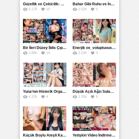
Güzellik ve Çekicilik: Bir İşyeri Kadininin Hikayesi
Bahar Gibi Ruhu ve İncelikle Doldurmak
6.17K
20
2.52K
6
Bir İleri Düzey İblis Çıplak Teslimat Görevlisi, İnce Bedeni ve Şeytani Becerileriyle Sizi Sürekli BoşaltacakMDBK
Enerjik ve_voluptuous Üniversite Kızının H Kupa Büyüklüğündeki Göğüsleri ve Çılgın Orgazmı
2.88K
10
3.23K
4
Yuna’nın Histerik Orgazmı: Genç Kızın Savage Hareketlerle Ulaştığı Şiddetli Coşkuları
Düşük Açılı Ağzı Sulama Teknikleri ve AGMX İlişkisi
4.22K
9
3.35K
8
Küçük Boylu Ateşli Karakter: Nandinin Hassas Uçuklu Memeleri ve Sahneleri
Yetişkin Video İndirme Siteleri Grubu: Şefkatli Patron ve Sekreterin Aşk Hikayesi: Prestijli Bir Son