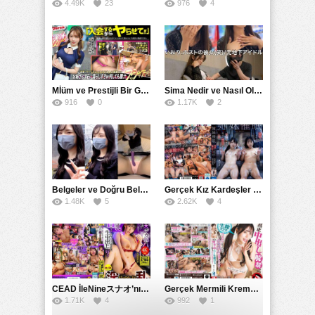
4.49K
23
976
4
Mİüm ve Prestijli Bir Gecenin Sırları: Gizemli Bir Kadın ve Mükemmel Bir Macera
Sima Nedir ve Nasıl Oluşur
916
0
1.17K
2
Belgeler ve Doğru Belgelendirmede DOCS’in Önemi
Gerçek Kız Kardeşler hipnoz ve zihin kontrolü altında liebe阴茎 için yalvaran kızlar: Mısakı Nemıne Mına Hınano
1.48K
5
2.62K
4
CEAD İleNineスナオ’nın Çılgın ve Seksüel Dünyası: Büyük Kalçalar ve Çılgın İlişkiler
Gerçek Mermili Kremalı Pasta Büyük Dağıtımı, Ben Herkesin Özel Placesine Hizmet Eden En Üst Düzey Erotik Ürünler Günün Fırsatı
1.71K
4
992
1