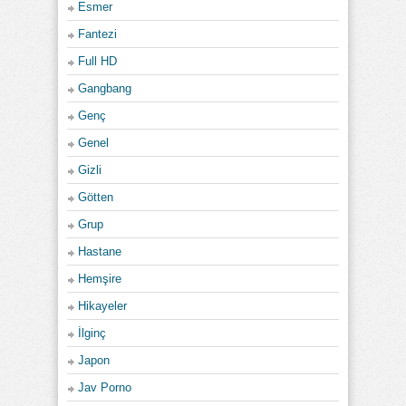
Esmer
Fantezi
Full HD
Gangbang
Genç
Genel
Gizli
Götten
Grup
Hastane
Hemşire
Hikayeler
İlginç
Japon
Jav Porno