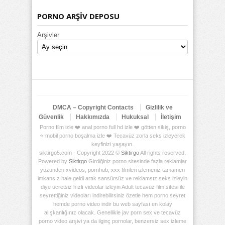
PORNO ARŞİV DEPOSU
Arşivler
DMCA – Copyright Contacts
Gizlilik ve
Güvenlik
Hakkımızda
Hukuksal
İletişim
Porno film izle ❤️ anal porno full hd izle ❤️ götten sikiş, porno
⭐ mobil porno boşalma izle ❤️ Tecavüz zorla seks izleyerek
keyfinizi yaşayın.
siktirgo5.com - Copyright 2022 ©
Siktirgo
All rights reserved.
Powered by
Siktirgo
Girdiğiniz porno sitesinde fazla reklamlar
yüzünden xvideos, pornhub, xxx filmleri izlemeniz tamamen
imkansız hale geldi artık sansürsüz ve reklamsız seks izleyin
diye ücretsiz hızlı videolar izleyin Adult tecavüz film sitesi ile
seyrettiğiniz videoları indirebilirsiniz özetle hem porno seyret
hemde porno video indir bu web sayfası en kolay
alışkanlığınız olacak. Genellikle jav porn sex ve tecavüz
porno video arşivi ya da ilginç pornolar, benzersiz sex izleme