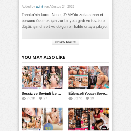
Added by
admin
on Ağustos 24, 2025
Tanaka’nin karısı Nene, JYMA’da zorla alınan et
borcunu ödemek için zor bir yola girdi ve tuvalete
düştü, şimdi sert ve dolgun bir halde ortaya çıkıyor.
Category:
SHOW MORE
Büyük Meme
,
Full HD
,
Genel
,
Götten
,
Milf
,
Tecavüz
Tags:
Let me know if you need any further assistance! izle
,
Let me
YOU MAY ALSO LIKE
know if you need any further assistance! türkçe altyazılı izle
Sessiz ve Sevimli İçe Dönükler İçin Kremalı Pastalar: 后藤えmi ve KTRA’nın Özel Tarifesi
Eğlenceli Yogayı Seven Bir Kadınla Seks Deneyimi
7.03K
27
8.27K
29