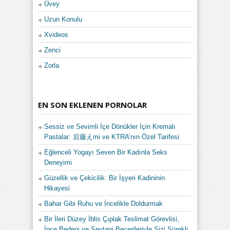
Üvey
Uzun Konulu
Xvideos
Zenci
Zorla
EN SON EKLENEN PORNOLAR
Sessiz ve Sevimli İçe Dönükler İçin Kremalı
Pastalar: 后藤えmi ve KTRA’nın Özel Tarifesi
Eğlenceli Yogayı Seven Bir Kadınla Seks
Deneyimi
Güzellik ve Çekicilik: Bir İşyeri Kadininin
Hikayesi
Bahar Gibi Ruhu ve İncelikle Doldurmak
Bir İleri Düzey İblis Çıplak Teslimat Görevlisi,
İnce Bedeni ve Şeytani Becerileriyle Sizi Sürekli