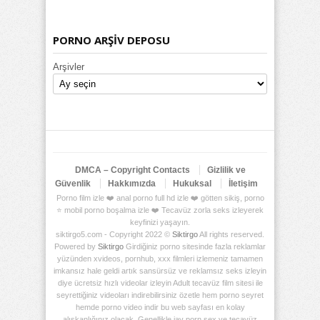
PORNO ARŞİV DEPOSU
Arşivler
DMCA – Copyright Contacts
Gizlilik ve
Güvenlik
Hakkımızda
Hukuksal
İletişim
Porno film izle ❤️ anal porno full hd izle ❤️ götten sikiş, porno
⭐ mobil porno boşalma izle ❤️ Tecavüz zorla seks izleyerek
keyfinizi yaşayın.
siktirgo5.com - Copyright 2022 ©
Siktirgo
All rights reserved.
Powered by
Siktirgo
Girdiğiniz porno sitesinde fazla reklamlar
yüzünden xvideos, pornhub, xxx filmleri izlemeniz tamamen
imkansız hale geldi artık sansürsüz ve reklamsız seks izleyin
diye ücretsiz hızlı videolar izleyin Adult tecavüz film sitesi ile
seyrettiğiniz videoları indirebilirsiniz özetle hem porno seyret
hemde porno video indir bu web sayfası en kolay
alışkanlığınız olacak. Genellikle jav porn sex ve tecavüz