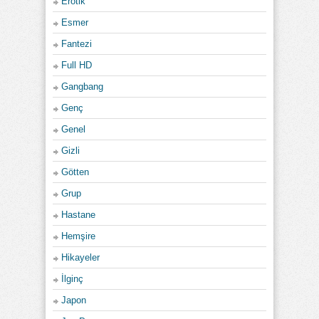
Erotik
Esmer
Fantezi
Full HD
Gangbang
Genç
Genel
Gizli
Götten
Grup
Hastane
Hemşire
Hikayeler
İlginç
Japon