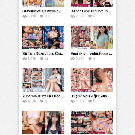
Güzellik ve Çekicilik: Bir İşyeri Kadininin Hikayesi
Bahar Gibi Ruhu ve İncelikle Doldurmak
6.19K
20
2.52K
6
Bir İleri Düzey İblis Çıplak Teslimat Görevlisi, İnce Bedeni ve Şeytani Becerileriyle Sizi Sürekli BoşaltacakMDBK
Enerjik ve_voluptuous Üniversite Kızının H Kupa Büyüklüğündeki Göğüsleri ve Çılgın Orgazmı
2.89K
11
3.24K
4
Yuna’nın Histerik Orgazmı: Genç Kızın Savage Hareketlerle Ulaştığı Şiddetli Coşkuları
Düşük Açılı Ağzı Sulama Teknikleri ve AGMX İlişkisi
4.23K
9
3.36K
8