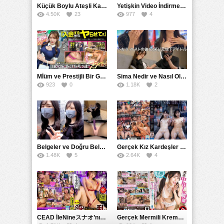
Küçük Boylu Ateşli Karakter: Nandinin Hassas Uçuklu Memeleri ve Sahneleri
Yetişkin Video İndirme Siteleri Grubu: Şefkatli Patron ve Sekreterin Aşk Hikayesi: Prestijli Bir Son
4.50K
23
977
4
Mİüm ve Prestijli Bir Gecenin Sırları: Gizemli Bir Kadın ve Mükemmel Bir Macera
Sima Nedir ve Nasıl Oluşur
923
0
1.18K
2
Belgeler ve Doğru Belgelendirmede DOCS’in Önemi
Gerçek Kız Kardeşler hipnoz ve zihin kontrolü altında liebe阴茎 için yalvaran kızlar: Mısakı Nemıne Mına Hınano
1.48K
5
2.64K
4
CEAD İleNineスナオ’nın Çılgın ve Seksüel Dünyası: Büyük Kalçalar ve Çılgın İlişkiler
Gerçek Mermili Kremalı Pasta Büyük Dağıtımı, Ben Herkesin Özel Placesine Hizmet Eden En Üst Düzey Erotik Ürünler Günün Fırsatı