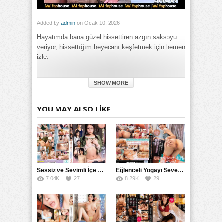
Added by
admin
on Ocak 10, 2026
Hayatımda bana güzel hissettiren azgın saksoyu
veriyor, hissettığım heyecanı keşfetmek için hemen
izle.
Category:
SHOW MORE
Genel
Tags:
Saksoyu Dinlerken Hayatımda Hissettiğim Güzel Azgın Anlar
YOU MAY ALSO LIKE
Bana Çok Şey Veriyor izle
,
Saksoyu Dinlerken Hayatımda
Hissettiğim Güzel Azgın Anlar Bana Çok Şey Veriyor porno
izle
,
Saksoyu Dinlerken Hayatımda Hissettiğim Güzel Azgın
Anlar Bana Çok Şey Veriyor türkçe altyazılı izle
Sessiz ve Sevimli İçe Dönükler İçin Kremalı Pastalar: 后藤えmi ve KTRA’nın Özel Tarifesi
Eğlenceli Yogayı Seven Bir Kadınla Seks Deneyimi
7.04K
27
8.29K
29