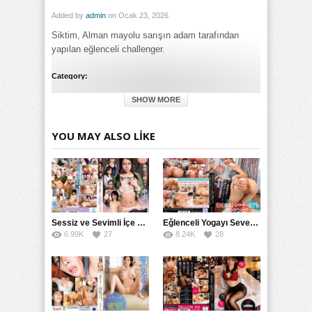
Added by
admin
on Ocak 23, 2026
Siktim, Alman mayolu sarışın adam tarafından
yapılan eğlenceli challenger.
Category:
Genel
SHOW MORE
Tags:
Sarı Şın Adam Tarafından Mayolu Alman Siktim izle
,
Sarı Şın
Adam Tarafından Mayolu Alman Siktim porno izle
,
Sarı Şın
YOU MAY ALSO LIKE
Adam Tarafından Mayolu Alman Siktim türkçe altyazılı izle
Sessiz ve Sevimli İçe Dönükler İçin Kremalı Pastalar: 后藤えmi ve KTRA’nın Özel Tarifesi
Eğlenceli Yogayı Seven Bir Kadınla Seks Deneyimi
6.99K
27
8.24K
28