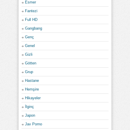
Esmer
Fantezi
Full HD
Gangbang
Genç
Genel
Gizli
Götten
Grup
Hastane
Hemşire
Hikayeler
İlginç
Japon
Jav Porno