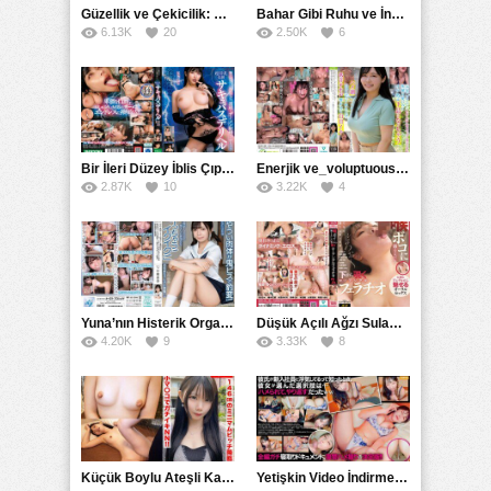
Güzellik ve Çekicilik: Bir İşyeri Kadininin Hikayesi
Bahar Gibi Ruhu ve İncelikle Doldurmak
6.13K
20
2.50K
6
Bir İleri Düzey İblis Çıplak Teslimat Görevlisi, İnce Bedeni ve Şeytani Becerileriyle Sizi Sürekli BoşaltacakMDBK
Enerjik ve_voluptuous Üniversite Kızının H Kupa Büyüklüğündeki Göğüsleri ve Çılgın Orgazmı
2.87K
10
3.22K
4
Yuna’nın Histerik Orgazmı: Genç Kızın Savage Hareketlerle Ulaştığı Şiddetli Coşkuları
Düşük Açılı Ağzı Sulama Teknikleri ve AGMX İlişkisi
4.20K
9
3.33K
8
Küçük Boylu Ateşli Karakter: Nandinin Hassas Uçuklu Memeleri ve Sahneleri
Yetişkin Video İndirme Siteleri Grubu: Şefkatli Patron ve Sekreterin Aşk Hikayesi: Prestijli Bir Son