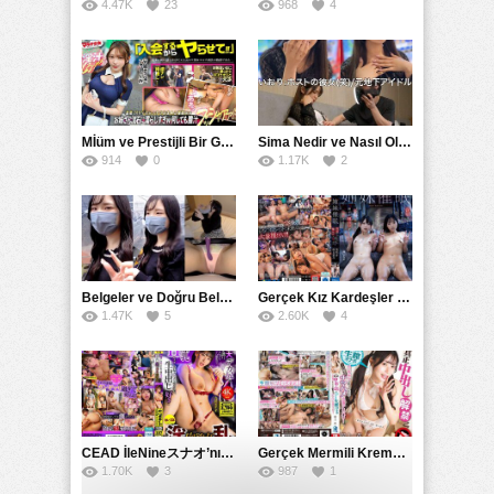
4.47K
23
968
4
Mİüm ve Prestijli Bir Gecenin Sırları: Gizemli Bir Kadın ve Mükemmel Bir Macera
Sima Nedir ve Nasıl Oluşur
914
0
1.17K
2
Belgeler ve Doğru Belgelendirmede DOCS’in Önemi
Gerçek Kız Kardeşler hipnoz ve zihin kontrolü altında liebe阴茎 için yalvaran kızlar: Mısakı Nemıne Mına Hınano
1.47K
5
2.60K
4
CEAD İleNineスナオ’nın Çılgın ve Seksüel Dünyası: Büyük Kalçalar ve Çılgın İlişkiler
Gerçek Mermili Kremalı Pasta Büyük Dağıtımı, Ben Herkesin Özel Placesine Hizmet Eden En Üst Düzey Erotik Ürünler Günün Fırsatı
1.70K
3
987
1