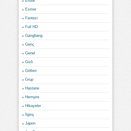
Erotik
Esmer
Fantezi
Full HD
Gangbang
Genç
Genel
Gizli
Götten
Grup
Hastane
Hemşire
Hikayeler
İlginç
Japon