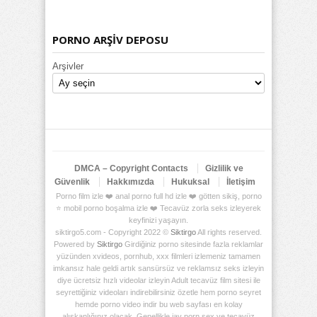
PORNO ARŞİV DEPOSU
Arşivler
DMCA – Copyright Contacts
Gizlilik ve
Güvenlik
Hakkımızda
Hukuksal
İletişim
Porno film izle ❤️ anal porno full hd izle ❤️ götten sikiş, porno
⭐ mobil porno boşalma izle ❤️ Tecavüz zorla seks izleyerek
keyfinizi yaşayın.
siktirgo5.com - Copyright 2022 ©
Siktirgo
All rights reserved.
Powered by
Siktirgo
Girdiğiniz porno sitesinde fazla reklamlar
yüzünden xvideos, pornhub, xxx filmleri izlemeniz tamamen
imkansız hale geldi artık sansürsüz ve reklamsız seks izleyin
diye ücretsiz hızlı videolar izleyin Adult tecavüz film sitesi ile
seyrettiğiniz videoları indirebilirsiniz özetle hem porno seyret
hemde porno video indir bu web sayfası en kolay
alışkanlığınız olacak. Genellikle jav porn sex ve tecavüz