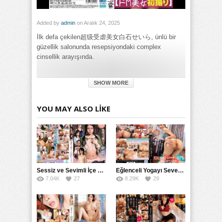
Added by
admin
on Aralık 24, 2025
İlk defa çekilen超级受虐美女白石せいら, ünlü bir
güzellik salonunda resepsiyondaki complex
cinsellik arayışında.
Category:
SHOW MORE
Genel
Tags:
Süper Masochist Kızın İlk Çekim Deneyimi: Normal Cinsel
YOU MAY ALSO LIKE
İlişkiye Olan İsteği izle
,
Süper Masochist Kızın İlk Çekim
Deneyimi: Normal Cinsel İlişkiye Olan İsteği türkçe altyazılı
izle
Sessiz ve Sevimli İçe Dönükler İçin Kremalı Pastalar: 后藤えmi ve KTRA’nın Özel Tarifesi
Eğlenceli Yogayı Seven Bir Kadınla Seks Deneyimi
7.04K
27
8.29K
29