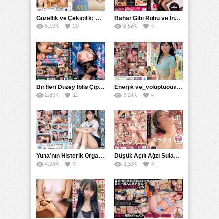
Güzellik ve Çekicilik: Bir İşyeri Kadininin Hikayesi
Bahar Gibi Ruhu ve İncelikle Doldurmak
6.19K
20
2.52K
6
Bir İleri Düzey İblis Çıplak Teslimat Görevlisi, İnce Bedeni ve Şeytani Becerileriyle Sizi Sürekli BoşaltacakMDBK
Enerjik ve_voluptuous Üniversite Kızının H Kupa Büyüklüğündeki Göğüsleri ve Çılgın Orgazmı
2.89K
11
3.24K
4
Yuna’nın Histerik Orgazmı: Genç Kızın Savage Hareketlerle Ulaştığı Şiddetli Coşkuları
Düşük Açılı Ağzı Sulama Teknikleri ve AGMX İlişkisi
4.24K
9
3.36K
8