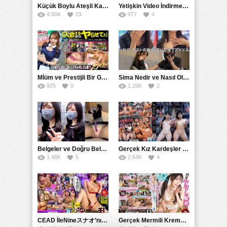
Küçük Boylu Ateşli Karakter: Nandinin Hassas Uçuklu Memeleri ve Sahneleri
Yetişkin Video İndirme Siteleri Grubu: Şefkatli Patron ve Sekreterin Aşk Hikayesi: Prestijli Bir Son
4.50K
23
977
4
Mİüm ve Prestijli Bir Gecenin Sırları: Gizemli Bir Kadın ve Mükemmel Bir Macera
Sima Nedir ve Nasıl Oluşur
925
0
1.18K
2
Belgeler ve Doğru Belgelendirmede DOCS’in Önemi
Gerçek Kız Kardeşler hipnoz ve zihin kontrolü altında liebe阴茎 için yalvaran kızlar: Mısakı Nemıne Mına Hınano
1.48K
5
2.64K
4
CEAD İleNineスナオ’nın Çılgın ve Seksüel Dünyası: Büyük Kalçalar ve Çılgın İlişkiler
Gerçek Mermili Kremalı Pasta Büyük Dağıtımı, Ben Herkesin Özel Placesine Hizmet Eden En Üst Düzey Erotik Ürünler Günün Fırsatı