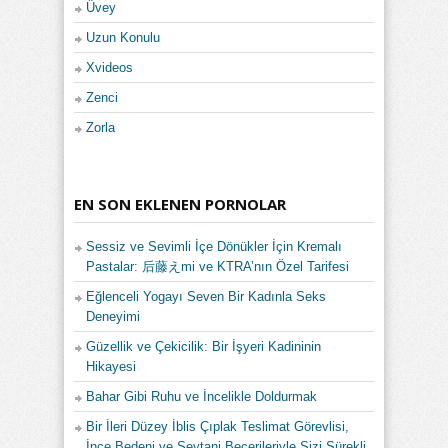
Üvey
Uzun Konulu
Xvideos
Zenci
Zorla
EN SON EKLENEN PORNOLAR
Sessiz ve Sevimli İçe Dönükler İçin Kremalı
Pastalar: 后藤えmi ve KTRA’nın Özel Tarifesi
Eğlenceli Yogayı Seven Bir Kadınla Seks
Deneyimi
Güzellik ve Çekicilik: Bir İşyeri Kadininin
Hikayesi
Bahar Gibi Ruhu ve İncelikle Doldurmak
Bir İleri Düzey İblis Çıplak Teslimat Görevlisi,
İnce Bedeni ve Şeytani Becerileriyle Sizi Sürekli