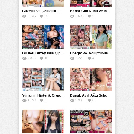
Güzellik ve Çekicilik: Bir İşyeri Kadininin Hikayesi
Bahar Gibi Ruhu ve İncelikle Doldurmak
6.13K
20
2.50K
6
Bir İleri Düzey İblis Çıplak Teslimat Görevlisi, İnce Bedeni ve Şeytani Becerileriyle Sizi Sürekli BoşaltacakMDBK
Enerjik ve_voluptuous Üniversite Kızının H Kupa Büyüklüğündeki Göğüsleri ve Çılgın Orgazmı
2.87K
10
3.22K
4
Yuna’nın Histerik Orgazmı: Genç Kızın Savage Hareketlerle Ulaştığı Şiddetli Coşkuları
Düşük Açılı Ağzı Sulama Teknikleri ve AGMX İlişkisi
4.19K
9
3.33K
8