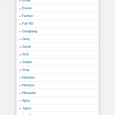
Erotik
Esmer
Fantezi
Full HD
Gangbang
Genç
Genel
Gizli
Götten
Grup
Hastane
Hemşire
Hikayeler
İlginç
Japon