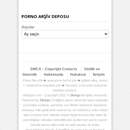
PORNO ARŞİV DEPOSU
Arşivler
DMCA – Copyright Contacts
Gizlilik ve
Güvenlik
Hakkımızda
Hukuksal
İletişim
Porno film izle ❤️ anal porno full hd izle ❤️ götten sikiş, porno
⭐ mobil porno boşalma izle ❤️ Tecavüz zorla seks izleyerek
keyfinizi yaşayın.
siktirgo5.com - Copyright 2022 ©
Siktirgo
All rights reserved.
Powered by
Siktirgo
Girdiğiniz porno sitesinde fazla reklamlar
yüzünden xvideos, pornhub, xxx filmleri izlemeniz tamamen
imkansız hale geldi artık sansürsüz ve reklamsız seks izleyin
diye ücretsiz hızlı videolar izleyin Adult tecavüz film sitesi ile
seyrettiğiniz videoları indirebilirsiniz özetle hem porno seyret
hemde porno video indir bu web sayfası en kolay
alışkanlığınız olacak. Genellikle jav porn sex ve tecavüz