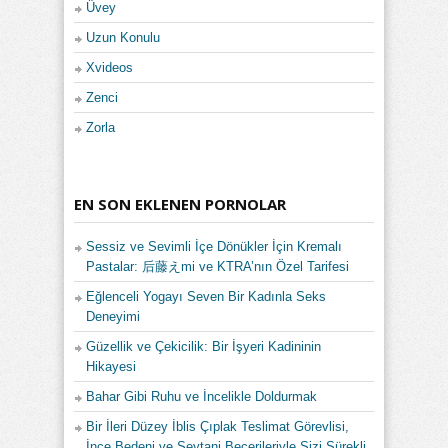
Üvey
Uzun Konulu
Xvideos
Zenci
Zorla
EN SON EKLENEN PORNOLAR
Sessiz ve Sevimli İçe Dönükler İçin Kremalı
Pastalar: 后藤えmi ve KTRA’nın Özel Tarifesi
Eğlenceli Yogayı Seven Bir Kadınla Seks
Deneyimi
Güzellik ve Çekicilik: Bir İşyeri Kadininin
Hikayesi
Bahar Gibi Ruhu ve İncelikle Doldurmak
Bir İleri Düzey İblis Çıplak Teslimat Görevlisi,
İnce Bedeni ve Şeytani Becerileriyle Sizi Sürekli