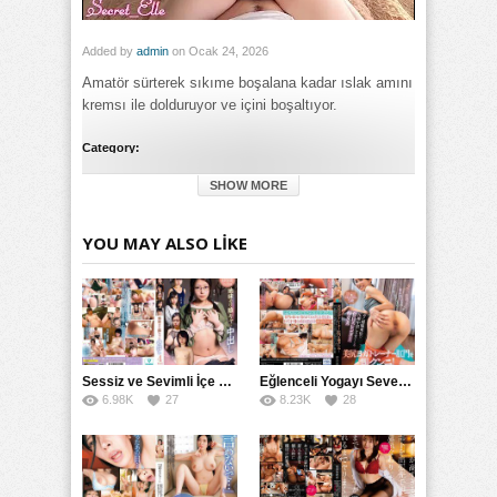
Added by
admin
on Ocak 24, 2026
Amatör sürterek sıkıme boşalana kadar ıslak amını
kremsı ile dolduruyor ve içini boşaltıyor.
Category:
Genel
SHOW MORE
Tags:
Sürterek Islak Amatör Kremsı Sıkıme ve Boşalana Kadar
Amını İçine izle
,
Sürterek Islak Amatör Kremsı Sıkıme ve
YOU MAY ALSO LIKE
Boşalana Kadar Amını İçine porno izle
,
Sürterek Islak Amatör
Kremsı Sıkıme ve Boşalana Kadar Amını İçine türkçe altyazılı
izle
Sessiz ve Sevimli İçe Dönükler İçin Kremalı Pastalar: 后藤えmi ve KTRA’nın Özel Tarifesi
Eğlenceli Yogayı Seven Bir Kadınla Seks Deneyimi
6.98K
27
8.23K
28