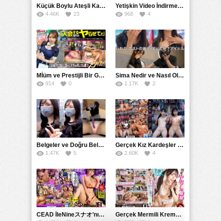
Küçük Boylu Ateşli Karakter: Nandinin Hassas Uçuklu Memeleri ve Sahneleri
Yetişkin Video İndirme Siteleri Grubu: Şefkatli Patron ve Sekreterin Aşk Hikayesi: Prestijli Bir Son
4.46K
23
968
4
Mİüm ve Prestijli Bir Gecenin Sırları: Gizemli Bir Kadın ve Mükemmel Bir Macera
Sima Nedir ve Nasıl Oluşur
914
0
1.17K
2
Belgeler ve Doğru Belgelendirmede DOCS’in Önemi
Gerçek Kız Kardeşler hipnoz ve zihin kontrolü altında liebe阴茎 için yalvaran kızlar: Mısakı Nemıne Mına Hınano
1.47K
5
2.60K
4
CEAD İleNineスナオ’nın Çılgın ve Seksüel Dünyası: Büyük Kalçalar ve Çılgın İlişkiler
Gerçek Mermili Kremalı Pasta Büyük Dağıtımı, Ben Herkesin Özel Placesine Hizmet Eden En Üst Düzey Erotik Ürünler Günün Fırsatı