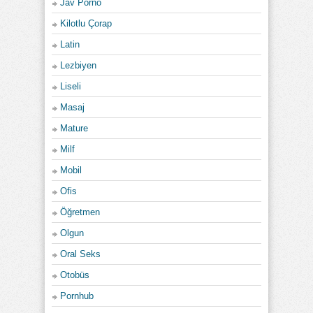
Jav Porno
Kilotlu Çorap
Latin
Lezbiyen
Liseli
Masaj
Mature
Milf
Mobil
Ofis
Öğretmen
Olgun
Oral Seks
Otobüs
Pornhub