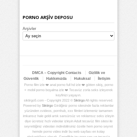
PORNO ARŞİV DEPOSU
Arşivler
DMCA – Copyright Contacts
Gizlilik ve
Güvenlik
Hakkımızda
Hukuksal
İletişim
Porno film izle ❤️ anal porno full hd izle ❤️ götten sikiş, porno
⭐ mobil porno boşalma izle ❤️ Tecavüz zorla seks izleyerek
keyfinizi yaşayın.
siktirgo5.com - Copyright 2022 ©
Siktirgo
All rights reserved.
Powered by
Siktirgo
Girdiğiniz porno sitesinde fazla reklamlar
yüzünden xvideos, pornhub, xxx filmleri izlemeniz tamamen
imkansız hale geldi artık sansürsüz ve reklamsız seks izleyin
diye ücretsiz hızlı videolar izleyin Adult tecavüz film sitesi ile
seyrettiğiniz videoları indirebilirsiniz özetle hem porno seyret
hemde porno video indir bu web sayfası en kolay
alışkanlığınız olacak. Genellikle jav porn sex ve tecavüz