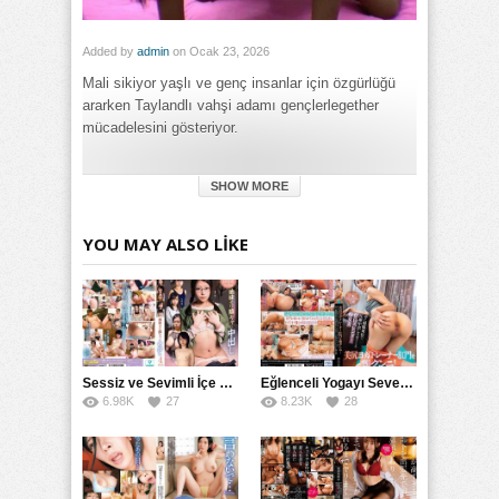
Added by
admin
on Ocak 23, 2026
Mali sikiyor yaşlı ve genç insanlar için özgürlüğü
ararken Taylandlı vahşi adamı gençlerlegether
mücadelesini gösteriyor.
Category:
SHOW MORE
Genel
Tags:
Taylandlı Genç Adamı İçin Özgürlüğü Sikiyor: Vahşi ve Yaşlı
YOU MAY ALSO LIKE
Mali izle
,
Taylandlı Genç Adamı İçin Özgürlüğü Sikiyor: Vahşi
ve Yaşlı Mali porno izle
,
Taylandlı Genç Adamı İçin Özgürlüğü
Sikiyor: Vahşi ve Yaşlı Mali türkçe altyazılı izle
Sessiz ve Sevimli İçe Dönükler İçin Kremalı Pastalar: 后藤えmi ve KTRA’nın Özel Tarifesi
Eğlenceli Yogayı Seven Bir Kadınla Seks Deneyimi
6.98K
27
8.23K
28