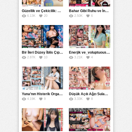
Güzellik ve Çekicilik: Bir İşyeri Kadininin Hikayesi
Bahar Gibi Ruhu ve İncelikle Doldurmak
6.13K
20
2.50K
6
Bir İleri Düzey İblis Çıplak Teslimat Görevlisi, İnce Bedeni ve Şeytani Becerileriyle Sizi Sürekli BoşaltacakMDBK
Enerjik ve_voluptuous Üniversite Kızının H Kupa Büyüklüğündeki Göğüsleri ve Çılgın Orgazmı
2.87K
10
3.21K
4
Yuna’nın Histerik Orgazmı: Genç Kızın Savage Hareketlerle Ulaştığı Şiddetli Coşkuları
Düşük Açılı Ağzı Sulama Teknikleri ve AGMX İlişkisi
4.19K
9
3.33K
8