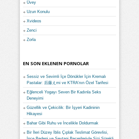
Üvey
Uzun Konulu
Xvideos
Zenci
Zorla
EN SON EKLENEN PORNOLAR
Sessiz ve Sevimli İçe Dönükler İçin Kremalı
Pastalar: 后藤えmi ve KTRA’nın Özel Tarifesi
Eğlenceli Yogayı Seven Bir Kadınla Seks
Deneyimi
Güzellik ve Çekicilik: Bir İşyeri Kadininin
Hikayesi
Bahar Gibi Ruhu ve İncelikle Doldurmak
Bir İleri Düzey İblis Çıplak Teslimat Görevlisi,
İnce Bedeni ve Şeytani Becerileriyle Sizi Sürekli