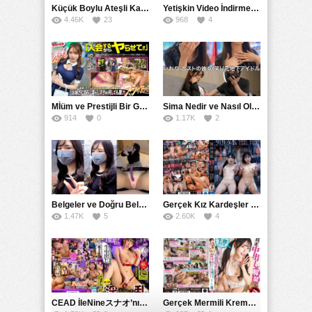
Küçük Boylu Ateşli Karakter: Nandinin Hassas Uçuklu Memeleri ve Sahneleri
Yetişkin Video İndirme Siteleri Grubu: Şefkatli Patron ve Sekreterin Aşk Hikayesi: Prestijli Bir Son
4.46K
23
968
4
Mİüm ve Prestijli Bir Gecenin Sırları: Gizemli Bir Kadın ve Mükemmel Bir Macera
Sima Nedir ve Nasıl Oluşur
914
0
1.17K
2
Belgeler ve Doğru Belgelendirmede DOCS’in Önemi
Gerçek Kız Kardeşler hipnoz ve zihin kontrolü altında liebe阴茎 için yalvaran kızlar: Mısakı Nemıne Mına Hınano
1.47K
5
2.60K
4
CEAD İleNineスナオ’nın Çılgın ve Seksüel Dünyası: Büyük Kalçalar ve Çılgın İlişkiler
Gerçek Mermili Kremalı Pasta Büyük Dağıtımı, Ben Herkesin Özel Placesine Hizmet Eden En Üst Düzey Erotik Ürünler Günün Fırsatı