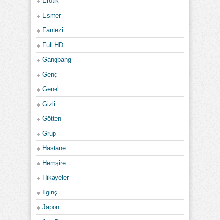
Erotik
Esmer
Fantezi
Full HD
Gangbang
Genç
Genel
Gizli
Götten
Grup
Hastane
Hemşire
Hikayeler
İlginç
Japon