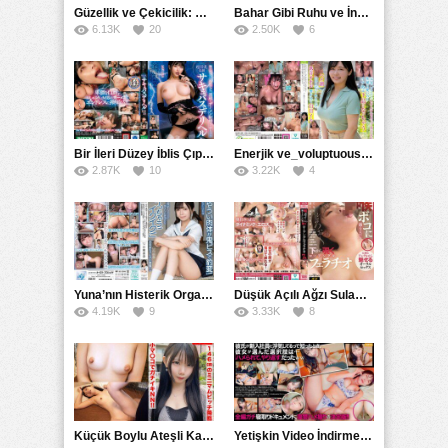
Güzellik ve Çekicilik: Bir İşyeri Kadininin Hikayesi
Bahar Gibi Ruhu ve İncelikle Doldurmak
6.13K
20
2.50K
6
Bir İleri Düzey İblis Çıplak Teslimat Görevlisi, İnce Bedeni ve Şeytani Becerileriyle Sizi Sürekli BoşaltacakMDBK
Enerjik ve_voluptuous Üniversite Kızının H Kupa Büyüklüğündeki Göğüsleri ve Çılgın Orgazmı
2.87K
10
3.22K
4
Yuna’nın Histerik Orgazmı: Genç Kızın Savage Hareketlerle Ulaştığı Şiddetli Coşkuları
Düşük Açılı Ağzı Sulama Teknikleri ve AGMX İlişkisi
4.19K
9
3.33K
8
Küçük Boylu Ateşli Karakter: Nandinin Hassas Uçuklu Memeleri ve Sahneleri
Yetişkin Video İndirme Siteleri Grubu: Şefkatli Patron ve Sekreterin Aşk Hikayesi: Prestijli Bir Son