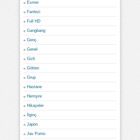
Esmer
Fantezi
Full HD
Gangbang
Genç
Genel
Gizli
Götten
Grup
Hastane
Hemşire
Hikayeler
İlginç
Japon
Jav Porno