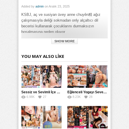
Added by
admin
on Aralık 23, 2025
KSBJ, aç ve susiyan üvey anne chuyên精 ağız
çalışmasıyla deliği sokmadan only alçaltıcı dil
becerisi kullanarak çocuklarını durmaksızın
boşalmasına neden oluyor.
SHOW MORE
Category:
Genel
Tags:
YOU MAY ALSO LIKE
Ustaca Dil Becerileri ile Sürpriz Yürüyen Oğul izle
,
Ustaca Dil
Becerileri ile Sürpriz Yürüyen Oğul sikiş izle
Sessiz ve Sevimli İçe Dönükler İçin Kremalı Pastalar: 后藤えmi ve KTRA’nın Özel Tarifesi
Eğlenceli Yogayı Seven Bir Kadınla Seks Deneyimi
6.98K
27
8.23K
28