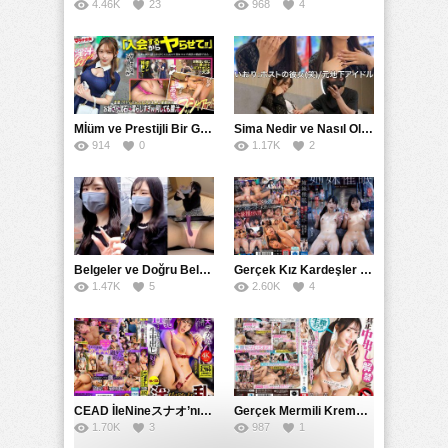
4.46K
23
968
4
Mİüm ve Prestijli Bir Gecenin Sırları: Gizemli Bir Kadın ve Mükemmel Bir Macera
Sima Nedir ve Nasıl Oluşur
914
0
1.17K
2
Belgeler ve Doğru Belgelendirmede DOCS’in Önemi
Gerçek Kız Kardeşler hipnoz ve zihin kontrolü altında liebe阴茎 için yalvaran kızlar: Mısakı Nemıne Mına Hınano
1.47K
5
2.60K
4
CEAD İleNineスナオ’nın Çılgın ve Seksüel Dünyası: Büyük Kalçalar ve Çılgın İlişkiler
Gerçek Mermili Kremalı Pasta Büyük Dağıtımı, Ben Herkesin Özel Placesine Hizmet Eden En Üst Düzey Erotik Ürünler Günün Fırsatı
1.70K
3
987
1