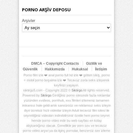
PORNO ARŞİV DEPOSU
Arşivler
DMCA – Copyright Contacts
Gizlilik ve
Güvenlik
Hakkımızda
Hukuksal
İletişim
Porno film izle ❤️ anal porno full hd izle ❤️ götten sikiş, porno
⭐ mobil porno boşalma izle ❤️ Tecavüz zorla seks izleyerek
keyfinizi yaşayın.
siktirgo5.com - Copyright 2022 ©
Siktirgo
All rights reserved.
Powered by
Siktirgo
Girdiğiniz porno sitesinde fazla reklamlar
yüzünden xvideos, pornhub, xxx filmleri izlemeniz tamamen
imkansız hale geldi artık sansürsüz ve reklamsız seks izleyin
diye ücretsiz hızlı videolar izleyin Adult tecavüz film sitesi ile
seyrettiğiniz videoları indirebilirsiniz özetle hem porno seyret
hemde porno video indir bu web sayfası en kolay
alışkanlığınız olacak. Genellikle jav porn sex ve tecavüz
porno video arşivi ya da ilginç pornolar, benzersiz sex izleme