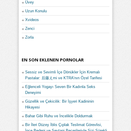
Üvey
Uzun Konulu
Xvideos
Zenci
Zorla
EN SON EKLENEN PORNOLAR
Sessiz ve Sevimli İçe Dönükler İçin Kremalı
Pastalar: 后藤えmi ve KTRA’nın Özel Tarifesi
Eğlenceli Yogayı Seven Bir Kadınla Seks
Deneyimi
Güzellik ve Çekicilik: Bir İşyeri Kadininin
Hikayesi
Bahar Gibi Ruhu ve İncelikle Doldurmak
Bir İleri Düzey İblis Çıplak Teslimat Görevlisi,
İnce Bedeni ve Şeytani Becerileriyle Sizi Sürekli