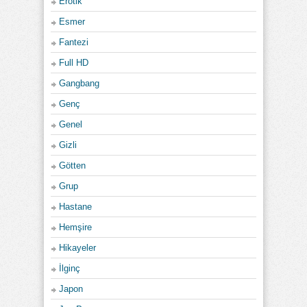
Erotik
Esmer
Fantezi
Full HD
Gangbang
Genç
Genel
Gizli
Götten
Grup
Hastane
Hemşire
Hikayeler
İlginç
Japon