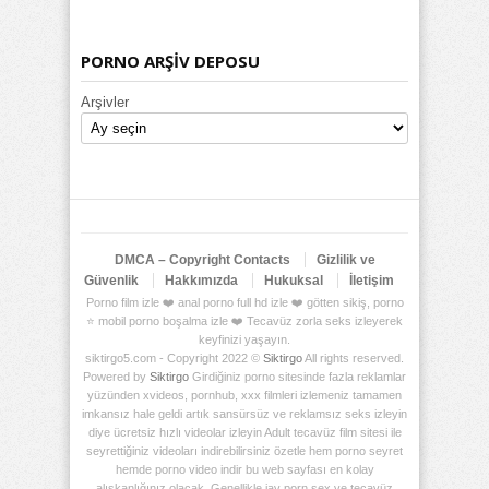
PORNO ARŞİV DEPOSU
Arşivler
DMCA – Copyright Contacts
Gizlilik ve
Güvenlik
Hakkımızda
Hukuksal
İletişim
Porno film izle ❤️ anal porno full hd izle ❤️ götten sikiş, porno
⭐ mobil porno boşalma izle ❤️ Tecavüz zorla seks izleyerek
keyfinizi yaşayın.
siktirgo5.com - Copyright 2022 ©
Siktirgo
All rights reserved.
Powered by
Siktirgo
Girdiğiniz porno sitesinde fazla reklamlar
yüzünden xvideos, pornhub, xxx filmleri izlemeniz tamamen
imkansız hale geldi artık sansürsüz ve reklamsız seks izleyin
diye ücretsiz hızlı videolar izleyin Adult tecavüz film sitesi ile
seyrettiğiniz videoları indirebilirsiniz özetle hem porno seyret
hemde porno video indir bu web sayfası en kolay
alışkanlığınız olacak. Genellikle jav porn sex ve tecavüz