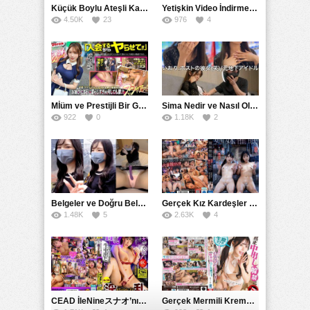
Küçük Boylu Ateşli Karakter: Nandinin Hassas Uçuklu Memeleri ve Sahneleri
Yetişkin Video İndirme Siteleri Grubu: Şefkatli Patron ve Sekreterin Aşk Hikayesi: Prestijli Bir Son
4.50K
23
976
4
Mİüm ve Prestijli Bir Gecenin Sırları: Gizemli Bir Kadın ve Mükemmel Bir Macera
Sima Nedir ve Nasıl Oluşur
922
0
1.18K
2
Belgeler ve Doğru Belgelendirmede DOCS’in Önemi
Gerçek Kız Kardeşler hipnoz ve zihin kontrolü altında liebe阴茎 için yalvaran kızlar: Mısakı Nemıne Mına Hınano
1.48K
5
2.63K
4
CEAD İleNineスナオ’nın Çılgın ve Seksüel Dünyası: Büyük Kalçalar ve Çılgın İlişkiler
Gerçek Mermili Kremalı Pasta Büyük Dağıtımı, Ben Herkesin Özel Placesine Hizmet Eden En Üst Düzey Erotik Ürünler Günün Fırsatı