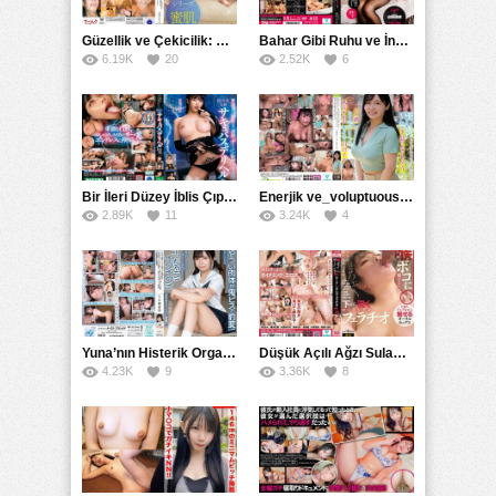
Güzellik ve Çekicilik: Bir İşyeri Kadininin Hikayesi
Bahar Gibi Ruhu ve İncelikle Doldurmak
6.19K
20
2.52K
6
Bir İleri Düzey İblis Çıplak Teslimat Görevlisi, İnce Bedeni ve Şeytani Becerileriyle Sizi Sürekli BoşaltacakMDBK
Enerjik ve_voluptuous Üniversite Kızının H Kupa Büyüklüğündeki Göğüsleri ve Çılgın Orgazmı
2.89K
11
3.24K
4
Yuna’nın Histerik Orgazmı: Genç Kızın Savage Hareketlerle Ulaştığı Şiddetli Coşkuları
Düşük Açılı Ağzı Sulama Teknikleri ve AGMX İlişkisi
4.23K
9
3.36K
8