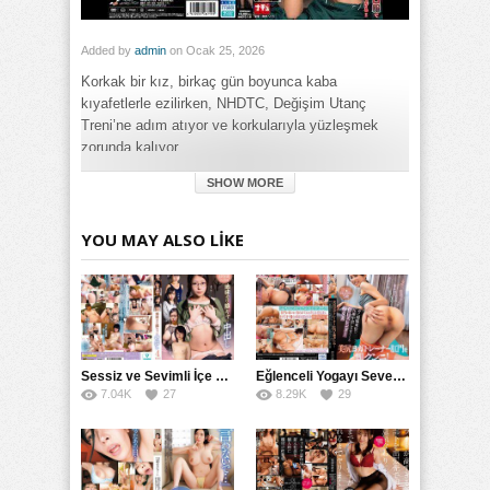
Added by
admin
on Ocak 25, 2026
Korkak bir kız, birkaç gün boyunca kaba
kıyafetlerle ezilirken, NHDTC, Değişim Utanç
Treni’ne adım atıyor ve korkularıyla yüzleşmek
zorunda kalıyor.
SHOW MORE
Category:
Genel
Tags:
YOU MAY ALSO LIKE
Utangaç Kızın Çirkin Kıyafetlerle İşkence Gecesi NHDTC
izle
,
Utangaç Kızın Çirkin Kıyafetlerle İşkence Gecesi
NHDTC porno izle
,
Utangaç Kızın Çirkin Kıyafetlerle İşkence
Gecesi NHDTC türkçe altyazılı izle
Sessiz ve Sevimli İçe Dönükler İçin Kremalı Pastalar: 后藤えmi ve KTRA’nın Özel Tarifesi
Eğlenceli Yogayı Seven Bir Kadınla Seks Deneyimi
7.04K
27
8.29K
29